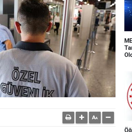
ME
Ta
Ol
Öğ