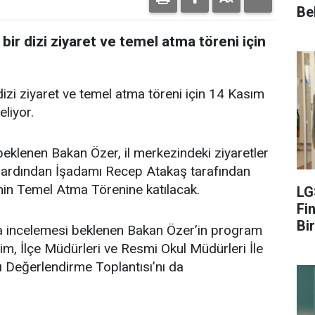
Be
bir dizi ziyaret ve temel atma töreni için
dizi ziyaret ve temel atma töreni için 14 Kasım
liyor.
klenen Bakan Özer, il merkezindeki ziyaretler
n ardından İşadamı Recep Atakaş tarafından
’nin Temel Atma Törenine katılacak.
LG
Fin
Bir
 da incelemesi beklenen Bakan Özer’in program
im, İlçe Müdürleri ve Resmi Okul Müdürleri İle
ı Değerlendirme Toplantısı’nı da