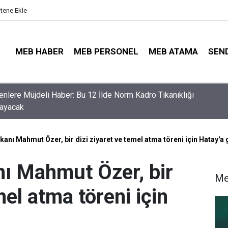
itene Ekle
MEB HABER
MEB PERSONEL
MEB ATAMA
SEN
nler İçin Son Saatler! MEB E-Sınav Görev Başvurularında Süre
r
akanı Mahmut Özer, bir dizi ziyaret ve temel atma töreni için Hatay'a 
nı Mahmut Özer, bir
Me
mel atma töreni için