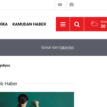
İsta
DIKA
KAMUDAN HABER
30 
09:01
2026 Atama Sinyali Verildi: İşte MEB’in En Çok
Günün tüm
haberleri
gidiyor.
b Haber