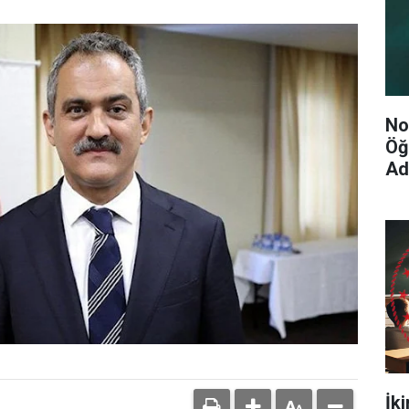
No
Öğ
Ad
İk