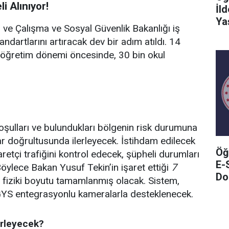
i Alınıyor!
İl
Ya
ığı ve Çalışma ve Sosyal Güvenlik Bakanlığı iş
tandartlarını artıracak dev bir adım atıldı. 14
-öğretim dönemi öncesinde, 30 bin okul
 koşulları ve bulundukları bölgenin risk durumuna
lar doğrultusunda ilerleyecek. İstihdam edilecek
Öğ
yaretçi trafiğini kontrol edecek, şüpheli durumları
E-
Böylece Bakan Yusuf Tekin’in işaret ettiği
7
Do
n fiziki boyutu tamamlanmış olacak. Sistem,
GYS entegrasyonlu kameralarla desteklenecek.
erleyecek?