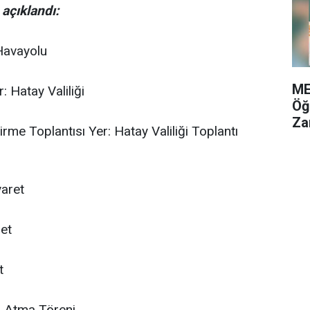
açıklandı:
Havayolu
ME
: Hatay Valiliği
Öğ
Za
rme Toplantısı Yer: Hatay Valiliği Toplantı
yaret
ret
t
l Atma Töreni