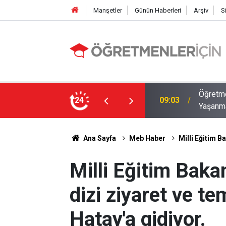
Manşetler
Günün Haberleri
Arşiv
S
12 İlde Norm Kadro Tıkanıklığı
Öğretme
24
19:02
Doluyo
Ana Sayfa
Meb Haber
Milli Eğitim B
Milli Eğitim Baka
dizi ziyaret ve te
Hatay'a gidiyor.