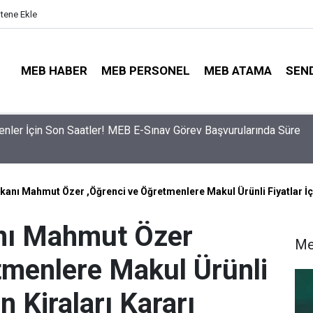
itene Ekle
MEB HABER
MEB PERSONEL
MEB ATAMA
SEN
ama Sinyali Verildi: İşte MEB’in En Çok Öğretmen Aradığı 15 Bra
akanı Mahmut Özer ,Öğrenci ve Öğretmenlere Makul Ürünli Fiyatlar İçi
anı Mahmut Özer
Me
tmenlere Makul Ürünli
in Kiraları Kararı