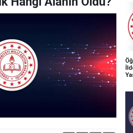
k Hangi Alanın Oldu?
Öğ
İl
Ya