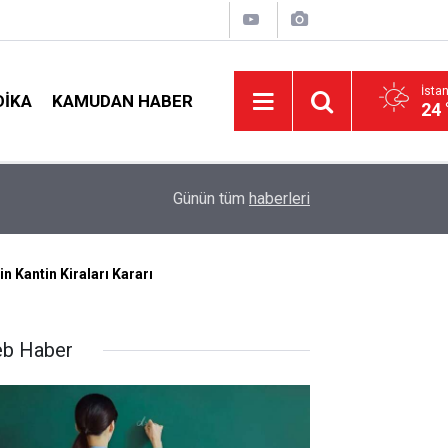
İsta
DIKA
KAMUDAN HABER
24 
LGS Nakillerinde Büyük Risk: Gözde Liselerde Ko
nş!
19:00
Günün tüm
haberleri
Tavan Yaptı!
n Kantin Kiraları Kararı
b Haber