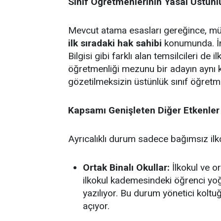
Sınıf Öğretmenlerinin Yasal Üstün
Mevcut atama esasları gereğince, müst
ilk sıradaki hak sahibi
konumunda. İng
Bilgisi gibi farklı alan temsilcileri de 
öğretmenliği mezunu bir adayın aynı 
gözetilmeksizin üstünlük sınıf öğretm
Kapsamı Genişleten Diğer Etkenler
Ayrıcalıklı durum sadece bağımsız ilkok
Ortak Binalı Okullar:
İlkokul ve or
ilkokul kademesindeki öğrenci yo
yazılıyor. Bu durum yönetici koltu
açıyor.