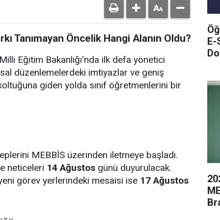
Öğ
arkı Tanımayan Öncelik Hangi Alanın Oldu?
E-
Do
illi Eğitim Bakanlığı’nda ilk defa yönetici
sal düzenlemelerdeki imtiyazlar ve geniş
oltuğuna giden yolda sınıf öğretmenlerini bir
leplerini MEBBİS üzerinden iletmeye başladı.
e neticeleri
14 Ağustos
günü duyurulacak.
20
yeni görev yerlerindeki mesaisi ise
17 Ağustos
ME
Br