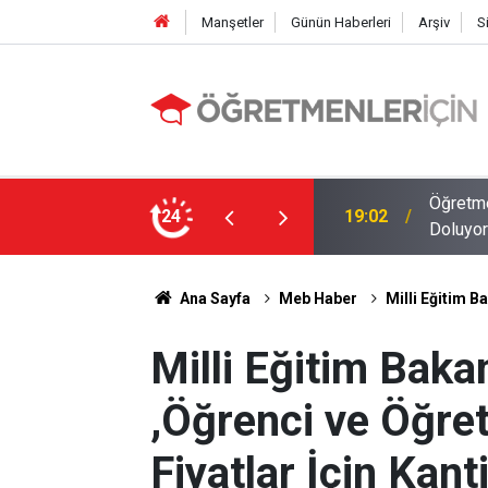
Manşetler
Günün Haberleri
Arşiv
S
MEB E-Sınav Görev Başvurularında Süre
24
09:01
2026 At
Ana Sayfa
Meb Haber
Milli Eğitim B
Milli Eğitim Bak
,Öğrenci ve Öğre
Fiyatlar İçin Kant