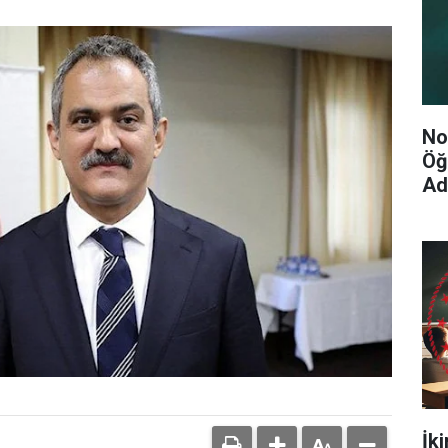
No
Öğ
Ad
İk