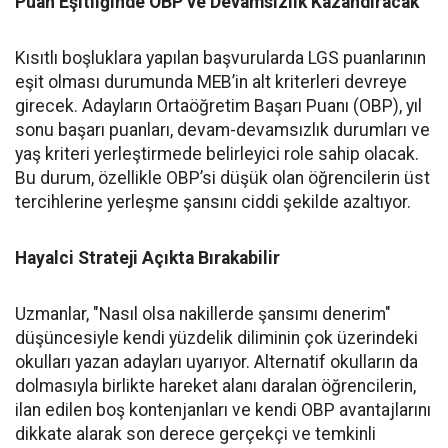
Puan Eşitliğinde OBP ve Devamsızlık Kazandıracak
Kısıtlı boşluklara yapılan başvurularda LGS puanlarının
eşit olması durumunda MEB’in alt kriterleri devreye
girecek. Adayların Ortaöğretim Başarı Puanı (OBP), yıl
sonu başarı puanları, devam-devamsızlık durumları ve
yaş kriteri yerleştirmede belirleyici role sahip olacak.
Bu durum, özellikle OBP’si düşük olan öğrencilerin üst
tercihlerine yerleşme şansını ciddi şekilde azaltıyor.
Hayalci Strateji Açıkta Bırakabilir
Uzmanlar, "Nasıl olsa nakillerde şansımı denerim"
düşüncesiyle kendi yüzdelik diliminin çok üzerindeki
okulları yazan adayları uyarıyor. Alternatif okulların da
dolmasıyla birlikte hareket alanı daralan öğrencilerin,
ilan edilen boş kontenjanları ve kendi OBP avantajlarını
dikkate alarak son derece gerçekçi ve temkinli