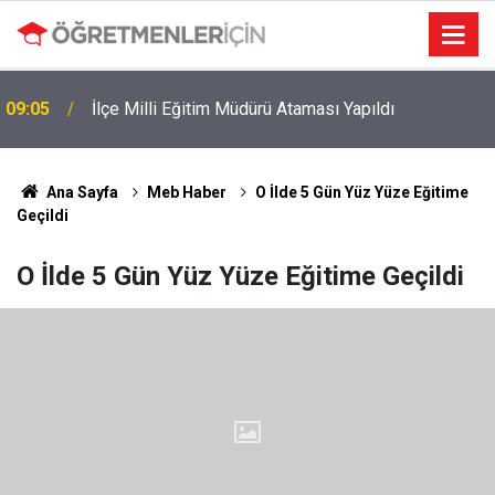
MEB e-Kayıt Sonuçları e-Devlet'te: İşte Sorgulama
19:00
Ekranı ve Nakil Detayları
Ana Sayfa
Meb Haber
O İlde 5 Gün Yüz Yüze Eğitime
Geçildi
O İlde 5 Gün Yüz Yüze Eğitime Geçildi