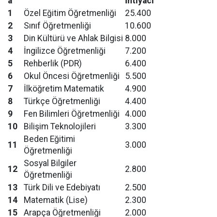
a
İhtiyacı
1
Özel Eğitim Öğretmenliği
25.400
2
Sınıf Öğretmenliği
10.600
3
Din Kültürü ve Ahlak Bilgisi
8.000
4
İngilizce Öğretmenliği
7.200
5
Rehberlik (PDR)
6.400
6
Okul Öncesi Öğretmenliği
5.500
7
İlköğretim Matematik
4.900
8
Türkçe Öğretmenliği
4.400
9
Fen Bilimleri Öğretmenliği
4.000
10
Bilişim Teknolojileri
3.300
Beden Eğitimi
11
3.000
Öğretmenliği
Sosyal Bilgiler
12
2.800
Öğretmenliği
13
Türk Dili ve Edebiyatı
2.500
14
Matematik (Lise)
2.300
15
Arapça Öğretmenliği
2.000