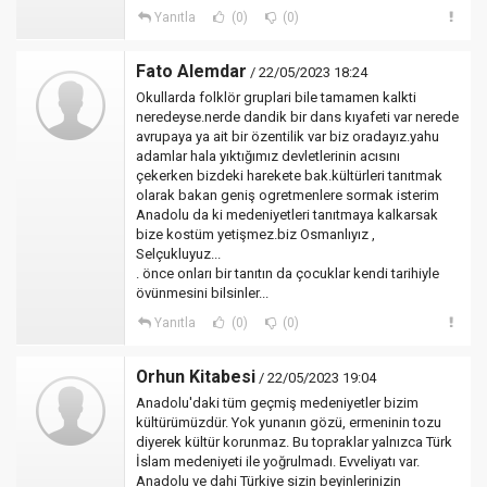
Yanıtla
(0)
(0)
Fato Alemdar
/ 22/05/2023 18:24
Okullarda folklör gruplari bile tamamen kalkti
neredeyse.nerde dandik bir dans kıyafeti var nerede
avrupaya ya ait bir özentilik var biz oradayız.yahu
adamlar hala yıktığımız devletlerinin acısını
çekerken bizdeki harekete bak.kültürleri tanıtmak
olarak bakan geniş ogretmenlere sormak isterim
Anadolu da ki medeniyetleri tanıtmaya kalkarsak
bize kostüm yetişmez.biz Osmanlıyız ,
Selçukluyuz...
. önce onları bir tanıtın da çocuklar kendi tarihiyle
övünmesini bilsinler...
Yanıtla
(0)
(0)
Orhun Kitabesi
/ 22/05/2023 19:04
Anadolu'daki tüm geçmiş medeniyetler bizim
kültürümüzdür. Yok yunanın gözü, ermeninin tozu
diyerek kültür korunmaz. Bu topraklar yalnızca Türk
İslam medeniyeti ile yoğrulmadı. Evveliyatı var.
Anadolu ve dahi Türkiye sizin beyinlerinizin