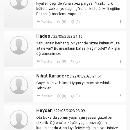
kıyafeti değilde Yunan bez parçası. Yazık. Türk
kültürü varken yozlaşmış Yunan kültürü. Milli eğitim
Bakanlığı inceleme yapmalı...
Yanıtla
(0)
(0)
Hades
/ 22/05/2023 21:16
Yahu anıtın herhangi bir yerinde bizim kültürümüze
ait ne var? Bu insanların kafası kaç model? Alkışlar
öğretmenimize
Yanıtla
(0)
(0)
Nihat Karadere
/ 22/05/2023 21:51
Gayet akla ve bilime Uygun yaratıcı bir etkinlik.
Tebrikler...
Yanıtla
(0)
(0)
Heycan
/ 22/05/2023 23:09
Ota boka da yorum yapmayın yaaaa, güzel bir
etkinlik. Öğrenciler küçük yaşta bazı eğitim
kurumlarında Arap kıyafetiyle eğitim alıyor. işinize