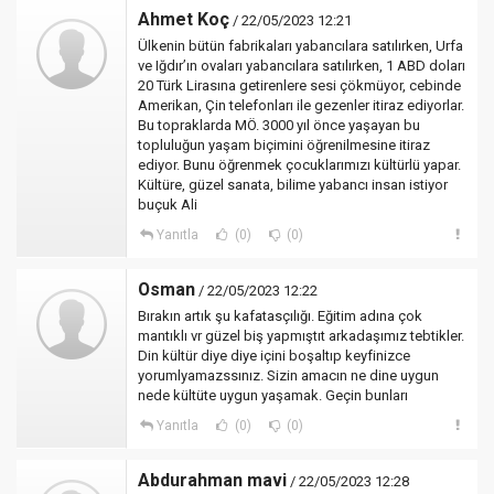
Ahmet Koç
/ 22/05/2023 12:21
Ülkenin bütün fabrikaları yabancılara satılırken, Urfa
ve Iğdır’ın ovaları yabancılara satılırken, 1 ABD doları
20 Türk Lirasına getirenlere sesi çökmüyor, cebinde
Amerikan, Çin telefonları ile gezenler itiraz ediyorlar.
Bu topraklarda MÖ. 3000 yıl önce yaşayan bu
topluluğun yaşam biçimini öğrenilmesine itiraz
ediyor. Bunu öğrenmek çocuklarımızı kültürlü yapar.
Kültüre, güzel sanata, bilime yabancı insan istiyor
buçuk Ali
Yanıtla
(0)
(0)
Osman
/ 22/05/2023 12:22
Bırakın artık şu kafatasçılığı. Eğitim adına çok
mantıklı vr güzel biş yapmıştıt arkadaşımız tebtikler.
Din kültür diye diye içini boşaltıp keyfinizce
yorumlyamazssınız. Sizin amacın ne dine uygun
nede kültüte uygun yaşamak. Geçin bunları
Yanıtla
(0)
(0)
Abdurahman mavi
/ 22/05/2023 12:28