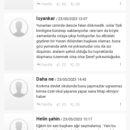
Yanıtla
(0)
(0)
İsyankar
/ 23/05/2023 13:07
Yunanları izmirde denize falan dökmedik..onlar Türk
kimligine bürünüp saklanıyorlar..iste tam da böyle
zamanlarda ortaya çıkıp hotluyorlar..bu elbisleri
giydiren bir Yunan dölünden başkası olamaz..buna
göz yumanda artık ne yoksunudur onu da siz
düşünün..ataların şehid olduğu bu topraklarda
düşmana özenmek olsa olsa Şeref yoksunluğudur..
Yanıtla
(0)
(0)
Daha ne
/ 23/05/2023 14:45
Korkma devlet okulunda bunu yapmazlar ugrasmaz
kimse özel okul yaparsa yapar sana hitap etmiyor
haber
Yanıtla
(0)
(0)
Helin şahin
/ 23/05/2023 15:17
Eğitim bir sen başkanı ağır saçmalamış . Yani bu