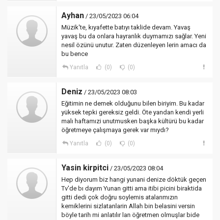
Ayhan
/ 23/05/2023 06:04
Müzik'te, kıyafette batıyı taklide devam. Yavaş
yavaş bu da onlara hayranlık duymamızı sağlar. Yeni
nesil özünü unutur. Zaten düzenleyen lerin amacı da
bu bence
Yanıtla
(0)
(0)
Deniz
/ 23/05/2023 08:03
Eğitimin ne demek olduğunu bilen biriyim. Bu kadar
yüksek tepki gereksiz geldi. Öte yandan kendi yerli
malı haftamızi unutmusken başka kültürü bu kadar
öğretmeye çalışmaya gerek var mıydı?
Yanıtla
(0)
(0)
Yasin kirpitci
/ 23/05/2023 08:04
Hep diyorum biz hangi yunani denize döktük geçen
Tv'de bı dayım Yunan gitti ama itibi picini biraktida
gitti dedi çok doğru soylemis atalarımızın
kemiklerini sizlatanlarin Allah bin belasini versin
böyle tarih mi anlatılır lan öğretmen olmuşlar bide