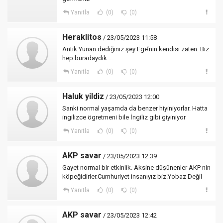
Yanıtla
(0)
(0)
Heraklitos
/ 23/05/2023 11:58
Antik Yunan dediğiniz şey Ege’nin kendisi zaten. Biz
hep buradaydık …
Yanıtla
(0)
(0)
Haluk yildiz
/ 23/05/2023 12:00
Sanki normal yaşamda da benzer hiyiniyorlar. Hatta
ingilizce ögretmeni bile İngiliz gibi giyiniyor
Yanıtla
(0)
(0)
AKP savar
/ 23/05/2023 12:39
Gayet normal bir etkinlik. Aksine düşünenler AKP nin
köpeğidirler.Cumhuriyet insanıyız biz.Yobaz Değil
Yanıtla
(0)
(0)
AKP savar
/ 23/05/2023 12:42