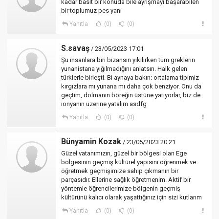
kadar basit bir konuda bile ayrışmayı başarabilen
bir toplumuz pes yani
Yanıtla
(0)
(0)
S.savaş
/ 23/05/2023 17:01
Şu insanlara biri bizansın yıkılırken tüm greklerin
yunanistana yığılmadığını anlatsın. Halk gelen
türklerle birleşti. Bi aynaya bakın: ortalama tipimiz
kırgızlara mı yunana mı daha çok benziyor. Onu da
geçtim, dolmanın böreğin üstüne yatıyorlar, biz de
ionyanın üzerine yatalım asdfg
Yanıtla
(0)
(0)
Bünyamin Kozak
/ 23/05/2023 20:21
Güzel vatanımızın, güzel bir bölgesi olan Ege
bölgesinin geçmiş kültürel yapısını öğrenmek ve
öğretmek geçmişimize sahip çıkmanın bir
parçasıdır. Ellerine sağlık öğretmenim. Aktif bir
yöntemle öğrencilerimize bölgenin geçmiş
kültürünü kalıcı olarak yaşattığınız için sizi kutlarım
Yanıtla
(0)
(0)