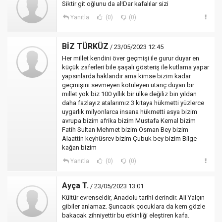
Siktir git oğlunu da al!Dar kafalılar sizi
Yanıtla
(0)
(0)
BİZ TÜRKÜZ
/ 23/05/2023 12:45
Her millet kendini över geçmişi ile gurur duyar en
küçük zaferleri bile şaşalı gösteriş ile kutlama yapar
yapsınlarda haklarıdır ama kimse bizim kadar
geçmişini sevmeyen kötüleyen utanç duyan bir
millet yok biz 100 yıllık bir ülke değiliz bin yıldan
daha fazlayız atalarımız 3 kıtaya hükmetti yüzlerce
uygarlık milyonlarca insana hükmetti asya bizim
avrupa bizim afrika bizim Mustafa Kemal bizim
Fatih Sultan Mehmet bizim Osman Bey bizim
Alaattin keyhüsrev bizim Çubuk bey bizim Bilge
kağan bizim
Yanıtla
(0)
(0)
Ayça T.
/ 23/05/2023 13:01
Kültür evrenseldir, Anadolu tarihi derindir. Ali Yalçın
gibiler anlamaz. Şuncacık çocuklara da kem gözle
bakacak zihniyettir bu etkinliği eleştiren kafa.