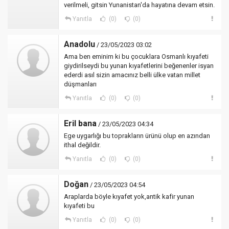
verilmeli, gitsin Yunanistan'da hayatına devam etsin.
Yanıtla
(0)
(0)
Anadolu
/ 23/05/2023 03:02
Ama ben eminim ki bu çocuklara Osmanlı kıyafeti
giydirilseydi bu yunan kıyafetlerini beğenenler isyan
ederdi asıl sizin amacınız belli ülke vatan millet
düşmanları
Yanıtla
(0)
(0)
Eril bana
/ 23/05/2023 04:34
Ege uygarlığı bu toprakların ürünü olup en azından
ithal değildir.
Yanıtla
(0)
(0)
Doğan
/ 23/05/2023 04:54
Araplarda böyle kıyafet yok,antik kafir yunan
kıyafeti bu
Yanıtla
(0)
(0)