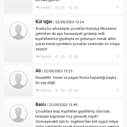
Yanıtla
(0)
(0)
Kül tiğin
/ 22/05/2023 13:24
Acaba bu arkadaşlar çocukları Kurtuluş Müzesine
getirirken de aynı hassasiyeti gösterip milli
kıyafetlerimizi giydiripte mi götürüyor merak ettim
yoksa kendi içindekini çocuklar üzerinden mi ortaya
saçıyor
Yanıtla
(0)
(0)
Ali
/ 22/05/2023 13:25
Rezaletttt. Yunan ve pagan Roma hayranlığı başka
bir şey değil
Yanıtla
(0)
(0)
Balcı
/ 22/05/2023 13:49
Çocuklara arap kıyafetleri giydirilmiş olsa batı,
hristiyan hayranları hoş görecek miydi?
Görmeyecekti tabi ki. İngiltere'den kirli üçyüz milyar
dolar getirilebilir ancak Karardan temiz para gelince