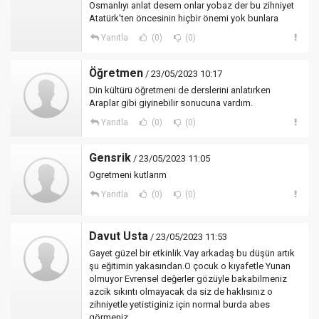
Osmanlıyı anlat desem onlar yobaz der bu zihniyet
Atatürk'ten öncesinin hiçbir önemi yok bunlara
Yanıtla
(0)
(0)
Öğretmen
/ 23/05/2023 10:17
Din kültürü öğretmeni de derslerini anlatırken
Araplar gibi giyinebilir sonucuna vardım.
Yanıtla
(0)
(0)
Gensrik
/ 23/05/2023 11:05
Ogretmeni kutlarım
Yanıtla
(0)
(0)
Davut Usta
/ 23/05/2023 11:53
Gayet güzel bir etkinlik.Vay arkadaş bu düşün artık
şu eğitimin yakasından.O çocuk o kıyafetle Yunan
olmuyor Evrensel değerler gözüyle bakabilmeniz
azcik sıkıntı olmayacak da siz de haklısınız o
zihniyetle yetistiginiz için normal burda abes
görmeniz