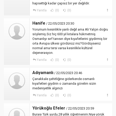
hapsettiği kadar çapsız bir yer değildir.
Yanıtla
(0)
(0)
Hanife
/ 22/05/2023 20:30
Yorumum kesinlikle yanlı değil ama Ali Yalçın doğru
söylemiş.Siz hiç 600 yıl kıtalara hükmetmiş
Osmanlıyı sırf tanısın diye kıyafetlerini giydirmiş bir
orta Avrupa ülkesi gördünüz mü?Gördüyseniz
normal ama tersi varsa kesinlikle kültürel
dejenerasyon.
Yanıtla
(0)
(0)
Adıyamanlı
/ 22/05/2023 20:46
Çanakkale şehitliğine giderkende osmanlı
kıyafetleri giydirin o zamanda görelim sizin
medeniyetlik algınızı
Yanıtla
(0)
(0)
Yörükoğlu Efeler
/ 22/05/2023 20:59
Burası Türk yurdu.28 yıllık öğretmenim.Niye yörük