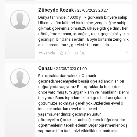
Zübeyde Kozak
/ 23/05/2023 20:27
Dünya tarihinde ,40000 yıllık görkemli bir yere sahip
Ülkemizi tüm kültürel birikimine ,zenginliğine sahip
çıkmak görevimiz olmalı.28 ülkeye gitti geldim , her
dönüşümde, taşını, toprağını , uzak geçmişini ,yakın
geçmişini bir daha sevdim . Böyle bir tarihi zenginlik
asla harcanamaz , gereksiz tartışmalarla
Yanıtla
(0)
(0)
Cansu
/ 24/05/2023 01:00
Bu topraklardan yalnızcaOsmanlı
geçmedi,medeniyetler beşiği diye adlandırılan bir
coğrafyada yaşıyoruz.Bu topraklarda bizlerden
önce varolmuş tüm uygarlıkların ve insanların izlerini
taşıyoruz.Bunu ispatlamak için gen haritası çıkarıp
gözümüze sokmaya gerek yok.Bizlerden evvel o
insanlar,onlardan evvel de niceleri
yaşamış.Kendimizi geçmişten üstün
görmeyelim.Çocuklar tarihi eğlenerek öğreniyorlar
öğretmenlerini tebrik ederim.Diğer öğretmenler boş
yapmasın tüm tarihimizi etkinliklerle tanıtsınlar