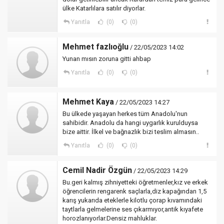
ülke Katarlılara satılır diyorlar.
Yanıtla
(0)
(0)
Mehmet fazlıoğlu
/ 22/05/2023 14:02
Yunan mısın zoruna gitti ahbap
Yanıtla
(0)
(0)
Mehmet Kaya
/ 22/05/2023 14:27
Bu ülkede yaşayan herkes tüm Anadolu'nun
sahibidir. Anadolu da hangi uygarlık kurulduysa
bize aittir. İlkel ve bağnazlık bizi teslim almasın..
Yanıtla
(0)
(0)
Cemil Nadir Özgün
/ 22/05/2023 14:29
Bu.geri kalmış zihniyetteki öğretmenler,kız ve erkek
öğrencilerin rengarenk saçlarla,diz kapağından 1,5
karış yukarıda eteklerle kilotlu çorap kıvamındaki
taytlarla gelmelerine ses çıkarmıyor,antik kıyafete
horozlanıyorlar.Densiz mahluklar.