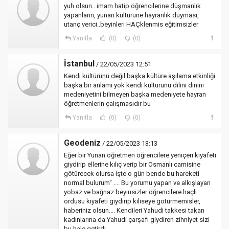
yuh olsun...imam hatip öğrencilerine düşmanlık
yapanların, yunan kültürüne hayranlık duyması,
utanç verici..beyinleri HAÇklenmis eğitimsizler
Yanıtla
(0)
(0)
İstanbul
/ 22/05/2023 12:51
Kendi kültürünü değil başka kültüre aşılama etkinliği
başka bir anlamı yok kendi kültürünü dilini dinini
medeniyetini bilmeyen başka medeniyete hayran
öğretmenlerin çalışmasıdır bu
Yanıtla
(0)
(0)
Geodeniz
/ 22/05/2023 13:13
Eğer bir Yunan öğretmen öğrencilere yeniçeri kıyafeti
giydirip ellerine kılıç verip bir Osmanlı camisine
götürecek olursa işte o gün bende bu hareketi
normal bulurum'' .... Bu yorumu yapan ve alkışlayan
yobaz ve bağnaz beyinsizler öğrencilere haçlı
ordusu kıyafeti giydirip kiliseye goturmemisler,
haberiniz olsun.... Kendileri Yahudi takkesi takan
kadınlarına da Yahudi çarşafı giydiren zihniyet sizi
bu hale getirdi...