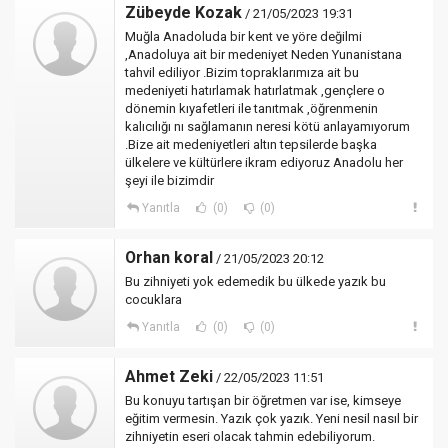
Zübeyde Kozak
/ 21/05/2023 19:31
Muğla Anadoluda bir kent ve yöre değilmi
,Anadoluya ait bir medeniyet Neden Yunanistana
tahvil ediliyor .Bizim topraklarımıza ait bu
medeniyeti hatırlamak hatırlatmak ,gençlere o
dönemin kıyafetleri ile tanıtmak ,öğrenmenin
kalıcılığı nı sağlamanın neresi kötü anlayamıyorum
.Bize ait medeniyetleri altın tepsilerde başka
ülkelere ve kültürlere ikram ediyoruz Anadolu her
şeyi ile bizimdir
Yanıtla
(0)
(0)
Orhan koral
/ 21/05/2023 20:12
Bu zihniyeti yok edemedik bu ülkede yazık bu
cocuklara
Yanıtla
(0)
(0)
Ahmet Zeki
/ 22/05/2023 11:51
Bu konuyu tartışan bir öğretmen var ise, kimseye
eğitim vermesin. Yazık çok yazık. Yeni nesil nasıl bir
zihniyetin eseri olacak tahmin edebiliyorum.