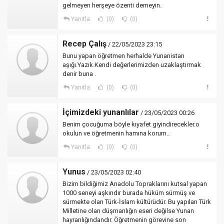
gelmeyen herşeye özenti demeyin.
Yanıtla
(0)
(0)
Recep Çalış
/ 22/05/2023 23:15
Bunu yapan öğretmen herhalde Yunanistan
aşığı.Yazık.Kendi değerlerimizden uzaklaştırmak
denir buna .
Yanıtla
(0)
(0)
İçimizdeki yunanlılar
/ 23/05/2023 00:26
Benim çocuğuma böyle kıyafet giyindirecekler.o
okulun ve öğretmenin hamına korum..
Yanıtla
(0)
(0)
Yunus
/ 23/05/2023 02:40
Bizim bildiğimiz Anadolu Topraklarını kutsal yapan
1000 seneyi aşkındır burada hüküm sürmüş ve
sürmekte olan Türk-İslam kültürüdür. Bu yapılan Türk
Milletine olan düşmanlığın eseri değilse Yunan
hayranlığındandır. Öğretmenin görevine son