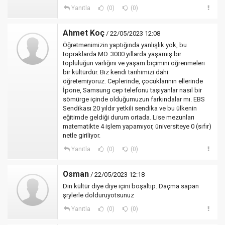
Yanıtla
(0)
(0)
Ahmet Koç
/ 22/05/2023 12:08
Öğretmenimizin yaptığında yanlışlık yok, bu
topraklarda MÖ. 3000 yıllarda yaşamış bir
topluluğun varlığını ve yaşam biçimini öğrenmeleri
bir kültürdür. Biz kendi tarihimizi dahi
öğretemiyoruz. Ceplerinde, çocuklarının ellerinde
İpone, Samsung cep telefonu taşıyanlar nasıl bir
sömürge içinde olduğumuzun farkındalar mı. EBS
Sendikası 20 yıldır yetkili sendika ve bu ülkenin
eğitimde geldiği durum ortada. Lise mezunları
matematikte 4 işlem yapamıyor, üniversiteye 0 (sıfır)
netle giriliyor.
Yanıtla
(0)
(0)
Osman
/ 22/05/2023 12:18
Din kültür diye diye içini boşaltıp. Daçma sapan
şrylerle dolduruyotsunuz
Yanıtla
(0)
(0)