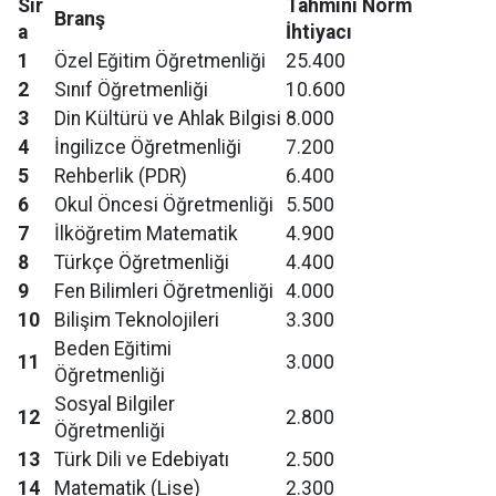
Sır
Tahmini Norm
Branş
a
İhtiyacı
1
Özel Eğitim Öğretmenliği
25.400
2
Sınıf Öğretmenliği
10.600
3
Din Kültürü ve Ahlak Bilgisi
8.000
4
İngilizce Öğretmenliği
7.200
5
Rehberlik (PDR)
6.400
6
Okul Öncesi Öğretmenliği
5.500
7
İlköğretim Matematik
4.900
8
Türkçe Öğretmenliği
4.400
9
Fen Bilimleri Öğretmenliği
4.000
10
Bilişim Teknolojileri
3.300
Beden Eğitimi
11
3.000
Öğretmenliği
Sosyal Bilgiler
12
2.800
Öğretmenliği
13
Türk Dili ve Edebiyatı
2.500
14
Matematik (Lise)
2.300