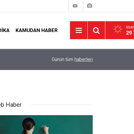
İsta
DIKA
KAMUDAN HABER
29 
LGS Nakillerinde Büyük Risk: Gözde Liselerde Ko
nş!
19:00
Günün tüm
haberleri
Tavan Yaptı!
b Haber