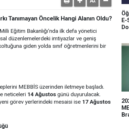
Öğ
arkı Tanımayan Öncelik Hangi Alanın Oldu?
E-
Do
illi Eğitim Bakanlığı’nda ilk defa yönetici
sal düzenlemelerdeki imtiyazlar ve geniş
oltuğuna giden yolda sınıf öğretmenlerini bir
leplerini MEBBİS üzerinden iletmeye başladı.
e neticeleri
14 Ağustos
günü duyurulacak.
20
yeni görev yerlerindeki mesaisi ise
17 Ağustos
ME
Br
lüğü