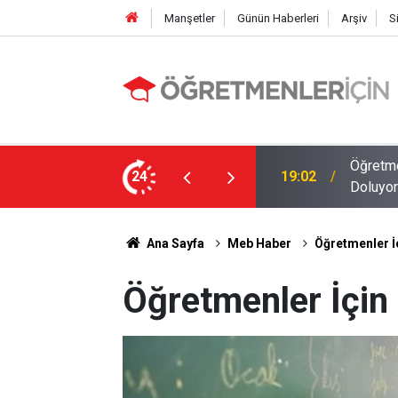
Manşetler
Günün Haberleri
Arşiv
S
MEB E-Sınav Görev Başvurularında Süre
24
09:01
2026 At
Ana Sayfa
Meb Haber
Öğretmenler İ
Öğretmenler İçin