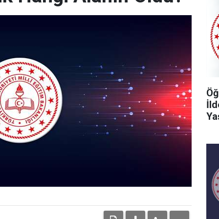
Öğ
İl
Ya