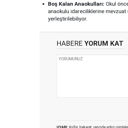
Boş Kalan Anaokulları:
Okul önce
anaokulu idareciliklerine mevzuat 
yerleştirilebiliyor.
HABERE
YORUM KAT
UYARI:
Küfür, hakaret, rencide edici cümleler 