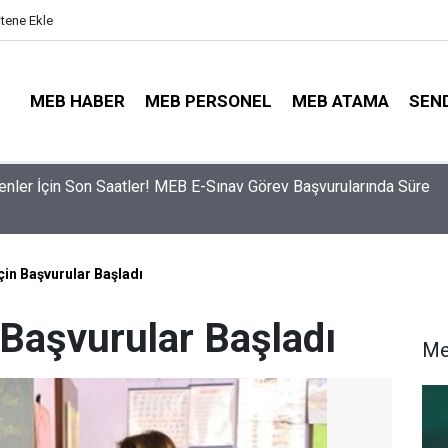
itene Ekle
MEB HABER
MEB PERSONEL
MEB ATAMA
SEN
ama Sinyali Verildi: İşte MEB’in En Çok Öğretmen Aradığı 15 Bra
çin Başvurular Başladı
 Başvurular Başladı
Me