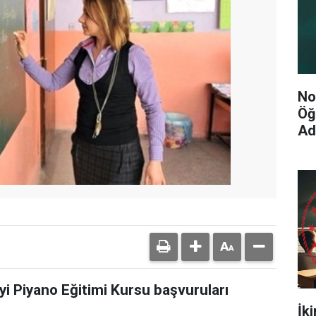
No
Öğ
Ad
i Piyano Eğitimi Kursu başvuruları
İk