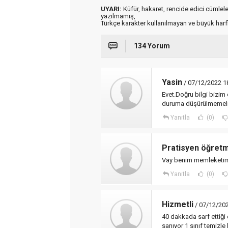
UYARI:
Küfür, hakaret, rencide edici cümleler 
yazılmamış,
Türkçe karakter kullanılmayan ve büyük har
134 Yorum
Yasin
/ 07/12/2022 1
Evet.Doğru bilgi bizim
duruma düşürülmemeli
Yanıtla
(0)
Pratisyen öğret
Vay benim memleketimi
Yanıtla
(0)
Hizmetli
/ 07/12/202
40 dakkada sarf ettiği
sanıyor 1 sınıf temizl