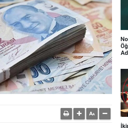
No
Öğ
Ad
İk