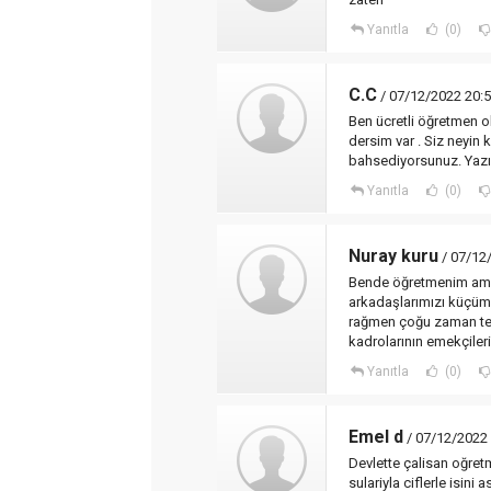
Yanıtla
(0)
C.C
/ 07/12/2022 20:
Ben ücretli öğretmen o
dersim var . Siz neyin 
bahsediyorsunuz. Yaz
Yanıtla
(0)
Nuray kuru
/ 07/12
Bende öğretmenim ama 
arkadaşlarımızı küçüms
rağmen çoğu zaman tek 
kadrolarının emekçilerid
Yanıtla
(0)
Emel d
/ 07/12/2022
Devlette çalisan oğret
sulariyla ciflerle isini