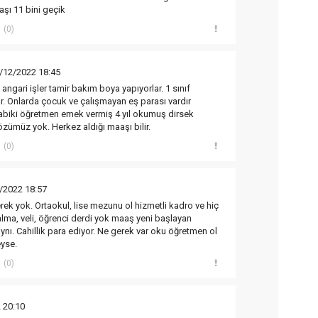
aşı 11 bini geçik
(0)
/12/2022 18:45
t angari işler tamir bakım boya yapıyorlar. 1 sınıf
r. Onlarda çocuk ve çalışmayan eş parası vardır
tabiki öğretmen emek vermiş 4 yıl okumuş dirsek
özümüz yok. Herkez aldığı maaşı bilir.
(0)
/2022 18:57
ek yok. Ortaokul, lise mezunu ol hizmetli kadro ve hiç
lma, veli, öğrenci derdi yok maaş yeni başlayan
nı. Cahillik para ediyor. Ne gerek var oku öğretmen ol
eyse.
(0)
 20:10