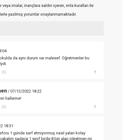
veya imalar, inançlara saldırı içeren, imla kuralları ile
flerle yazılmış yorumlar onaylanmamaktadır.
8:04
 okulda da aynı durum var malesef. Öğretmenler bu
ydi.
(0)
men
/ 07/12/2022 18:22
n hallerine!
(0)
2 18:31
 eforu 1 günde sarf etmiyormuş nasıl yalan kolay
e bakalım sadece 1 sınıf birde 8 bin alan öğretmen mi