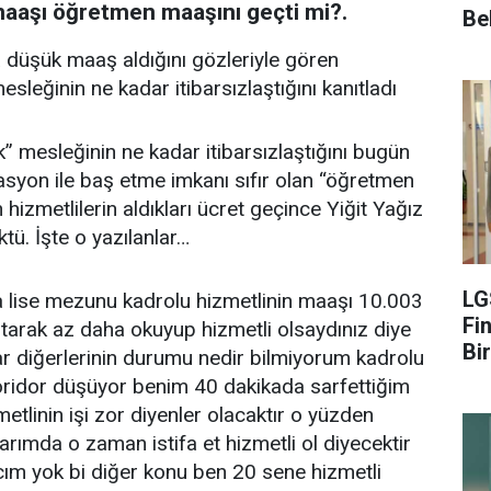
maaşı öğretmen maaşını geçti mi?.
Be
düşük maaş aldığını gözleriyle gören
sleğinin ne kadar itibarsızlaştığını kanıtladı
” mesleğinin ne kadar itibarsızlaştığını bugün
asyon ile baş etme imkanı sıfır olan “öğretmen
hizmetlilerin aldıkları ücret geçince Yiğit Yağız
ktü. İşte o yazılanlar…
LG
ise mezunu kadrolu hizmetlinin maaşı 10.003
Fin
tarak az daha okuyup hizmetli olsaydınız diye
Bir
ar diğerlerinin durumu nedir bilmiyorum kadrolu
koridor düşüyor benim 40 dakikada sarfettiğim
tlinin işi zor diyenler olacaktır o yüzden
arımda o zaman istifa et hizmetli ol diyecektir
acım yok bi diğer konu ben 20 sene hizmetli