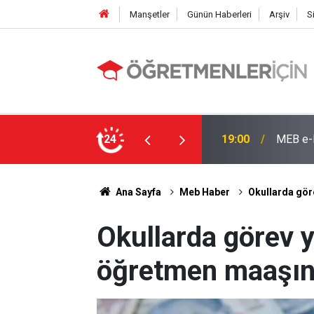
Manşetler
Günün Haberleri
Arşiv
S
e: İşte Sorgulama Ekranı ve Nakil Detayları
24
09:02
4 Branş
Ana Sayfa
Meb Haber
Okullarda gör
Okullarda görev 
öğretmen maaşını