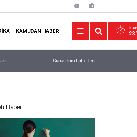
İsta
DIKA
KAMUDAN HABER
23 
Öğretmenlere Müjde: İl İçi Mazeret Atamasında İ
19:02
Günün tüm
haberleri
Tercihler Başladı
b Haber