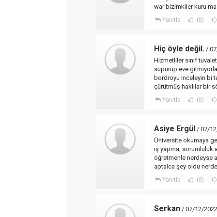
war bizimkiler kuru ma
Yanıtla
(0)
Hiç öyle değil.
/ 07
Hizmetliler sınıf tuvale
süpürüp eve gitmiyorla
bordroyu inceleyin bi 
çürütmüş haklılar bir s
Yanıtla
(0)
Asiye Ergül
/ 07/12
Üniversite okumaya ger
iş yapma, sorumluluk a
öğretmenle nerdeyse ay
aptalca şey oldu nerd
Yanıtla
(0)
Serkan
/ 07/12/2022