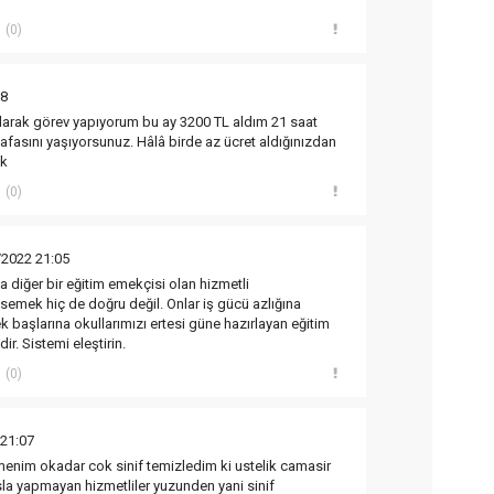
(0)
58
larak görev yapıyorum bu ay 3200 TL aldım 21 saat
kafasını yaşıyorsunuz. Hâlâ birde az ücret aldığınızdan
ık
(0)
/2022 21:05
diğer bir eğitim emekçisi olan hizmetli
emek hiç de doğru değil. Onlar iş gücü azlığına
başlarına okullarımızı ertesi güne hazırlayan eğitim
ir. Sistemi eleştirin.
(0)
 21:07
menim okadar cok sinif temizledim ki ustelik camasir
 asla yapmayan hizmetliler yuzunden yani sinif