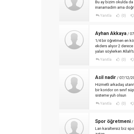
Bu ay bizim okulda da 
inanamadim ama doğru.
Yanıtla
(0)
Ayhan Akkaya
/ 07
1/4 bir öğretmen en kö
ekders alıyor 2 derece 
yalan söylerken Allah'
Yanıtla
(0)
Asil nadir
/ 07/12/2
Hizmetli arkadaş utanm
bir koridor on sınıf s
sisteme yuh olsun
Yanıtla
(0)
Spor öğretmeni
/
Lan karaltersiz biz spo
zaten