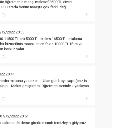
üç öğretmenin maaşı malesef 8500 TL civarı,
 Bu arada benim maaşta çok farklı değil
(0)
/12/2022 20:33
tü 11500 TL artı 5000 TL ekders 16500 TL ortalama
bir hizmetlinin maaşı ise en fazla 10000 TL İftira ve
tan korkun yahu
(0)
022 20:41
adın mı bunu yazarken.... Ulan gün boyu yaptığınız iş
üpürüp... Makat geliştirmek Öğretmeni seninle kıyaslayan
(0)
 07/12/2022 20:51
r salonunda derse girerken sınıfı temizleyip giriyoruz