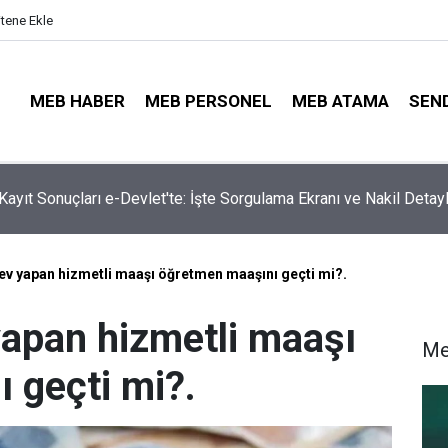
itene Ekle
MEB HABER
MEB PERSONEL
MEB ATAMA
SEN
ta Öğretmenleri Norm Fazlası Tehlikesi Bekliyor!
ev yapan hizmetli maaşı öğretmen maaşını geçti mi?.
yapan hizmetli maaşı
Me
 geçti mi?.