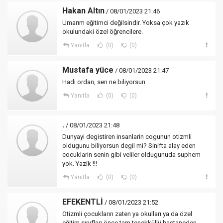
Hakan Altın
/ 08/01/2023 21:46
Umarım eğitimci değilsindir. Yoksa çok yazık
okulundaki özel öğrencilere.
Yanıtla
(0)
(0)
Mustafa yüce
/ 08/01/2023 21:47
Hadi ordan, sen ne biliyorsun
Yanıtla
(0)
(0)
.
/ 08/01/2023 21:48
Dunyayi degistiren insanlarin cogunun otizmli
oldugunu biliyorsun degil mi? Sinifta alay eden
cocuklarin senin gibi veliler oldugunuda suphem
yok. Yazik !!!
Yanıtla
(0)
(0)
EFEKENTLİ
/ 08/01/2023 21:52
Otizmli çocukların zaten ya okulları ya da özel
eğitim sınıfları önce tam teşekküllü hastaneden