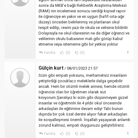
sonra da MEB'e bağlı Rehberlik Araştırma Merkezi
(RAM) nin incelemesi sonucu verdiği kişisel rapor
ile öğrenciye en yakın ve en uygun (hafif-orta-ağır
düzey) önceden belirlenmiş ve planlanan okul
tespit edilip, resmi yazı ile okula ve velisine bildirilir.
Dolayısıyla ne okul idaresinin ne de diğer öğrenci ve
velilerinin okulu babasının malı gibi görüp kabul
etmeme veya istememe gibi bir yetkisi yoktur
Yanıtla
(0)
(0)
Gülçin kurt
/ 08/01/2023 21:57
Sizin gibi empati yoksunu, merhametsiz insanların
yetiştirdiği çocuklar,o meleklerle dalga geçebilir
ancak. Hem bir otizmli melek annesi, hemde otizmli
öğrencisi olan bir öğretmen olarak sizi
kınıyorum.Şanslıyız ki sizin gibi düşünmeyen güzel
insanlar ve öğretmnlri ile 4 yıldır okul öncesinde
arkadaşları ile eğitimine devam ediyr Tabi bunun
dışında bir çok özel derste alıyor fakat arkadaşları
ile sosyalleşmesi önemli. İnşallah yaşayarak anlamk
zorund kalmaz, empati duygunuzu geliştirblrsnz.
Yanıtla
(0)
(0)