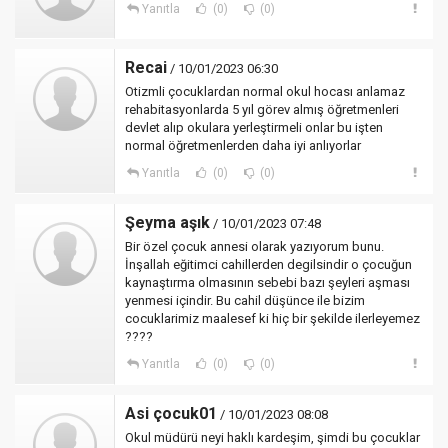
Yanıtla
(0)
(0)
Recai
/ 10/01/2023 06:30
Otizmli çocuklardan normal okul hocası anlamaz
rehabitasyonlarda 5 yıl görev almış öğretmenleri
devlet alıp okulara yerleştirmeli onlar bu işten
normal öğretmenlerden daha iyi anlıyorlar
Yanıtla
(0)
(0)
Şeyma aşık
/ 10/01/2023 07:48
Bir özel çocuk annesi olarak yazıyorum bunu.
İnşallah eğitimci cahillerden degilsindir o çocuğun
kaynaştırma olmasının sebebi bazı şeyleri aşması
yenmesi içindir. Bu cahil düşünce ile bizim
cocuklarimiz maalesef ki hiç bir şekilde ilerleyemez
????
Yanıtla
(0)
(0)
Asi çocuk01
/ 10/01/2023 08:08
Okul müdürü neyi haklı kardeşim, şimdi bu çocuklar