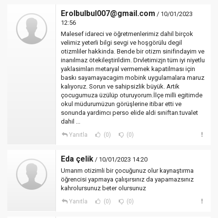
Erolbulbul007@gmail.com
/ 10/01/2023
12:56
Malesef idareci ve öğretmenlerimiz dahil birçok
velimiz yeterli bilgi sevgi ve hoşgörülu degil
otizmliler hakkinda. Bende bir otizm sinifindayim ve
inanılmaz ötekileştirildim. Drvletimizjn tüm iyi niyetlu
yaklasimları metaryal vermemek kapatilması için
baskı sayamayacagim mobink uygulamalara maruz
kalıyoruz. Sorun ve sahipsizlik büyük. Artik
çocugumuza üzülüp oturuyorum.İlçe milli egitimde
okul müdurumüzun görüşlerine itibar etti ve
sonunda yardimcı perso elide aldi sıniftan.tuvalet
dahil ...
Yanıtla
(0)
(0)
Eda çelik
/ 10/01/2023 14:20
Umarım otizimli bir çocuğunuz olur kaynaştırma
öğrencisi yapmaya çalışırsınız da yapamazsınız
kahrolursunuz beter olursunuz
Yanıtla
(0)
(0)