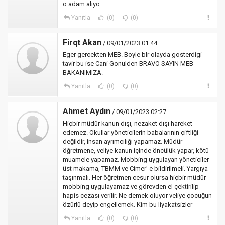
o adam aliyo
Yanıtla
(0)
(0)
Firqt Akan
/ 09/01/2023 01:44
Eger gercekten MEB. Boyle blr olayda gosterdigi
tavir bu ise Cani Gonulden BRAVO SAYIN MEB
BAKANIMIZA.
Yanıtla
(0)
(0)
Ahmet Aydın
/ 09/01/2023 02:27
Hiçbir müdür kanun dışı, nezaket dışı hareket
edemez. Okullar yöneticilerin babalarının çiftliği
değildir, insan ayrımcılığı yapamaz. Müdür
öğretmene, veliye kanun içinde öncülük yapar, kötü
muamele yapamaz. Mobbing uygulayan yöneticiler
üst makama, TBMM ve Cimer' e bildirilmeli. Yargıya
taşınmalı. Her öğretmen cesur olursa hiçbir müdür
mobbing uygulayamaz ve görevden el çektirilip
hapis cezası verilir. Ne demek oluyor veliye çocuğun
özürlü deyip engellemek. Kim bu liyakatsizler
Yanıtla
(0)
(0)