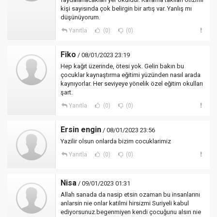
kişi sayısında çok belirgin bir artış var. Yanlış mı
düşünüyorum.
Yanıtla
(0)
(0)
Fiko
/ 08/01/2023 23:19
Hep kağıt üzerinde, ötesi yok. Gelin bakın bu
çocuklar kaynaştırma eğitimi yüzünden nasıl arada
kaynıyorlar. Her seviyeye yönelik özel eğitim okulları
şart.
Yanıtla
(0)
(0)
Ersin engin
/ 08/01/2023 23:56
Yazilir olsun onlarda bizim cocuklarimiz
Yanıtla
(0)
(0)
Nisa
/ 09/01/2023 01:31
Allah sanada da nasip etsin ozaman bu insanlarını
anlarsin nie onlar katilmi hirsizmi Suriyeli kabul
ediyorsunuz.begenmiyen kendi çocuğunu alsın nie