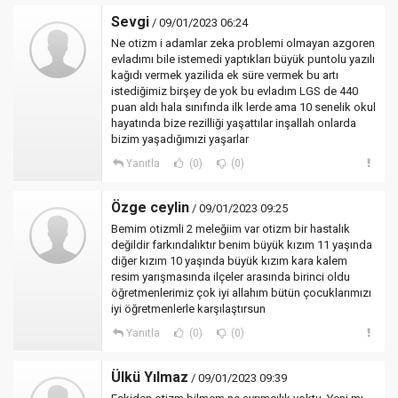
Sevgi
/ 09/01/2023 06:24
Ne otizm i adamlar zeka problemi olmayan azgoren
evladımı bile istemedi yaptıkları büyük puntolu yazılı
kağıdı vermek yazilida ek süre vermek bu artı
istediğimiz birşey de yok bu evladım LGS de 440
puan aldı hala sınıfında ilk lerde ama 10 senelik okul
hayatında bize rezilliği yaşattılar inşallah onlarda
bizim yaşadığımızi yaşarlar
Yanıtla
(0)
(0)
Özge ceylin
/ 09/01/2023 09:25
Bemim otizmli 2 meleğiim var otizm bir hastalık
değildir farkındalıktır benim büyük kızım 11 yaşında
diğer kızım 10 yaşında büyük kızım kara kalem
resim yarışmasında ilçeler arasında birinci oldu
öğretmenlerimiz çok iyi allahım bütün çocuklarımızı
iyi öğretmenlerle karşılaştırsun
Yanıtla
(0)
(0)
Ülkü Yılmaz
/ 09/01/2023 09:39