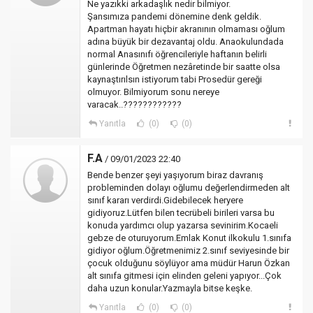
Ne yazıkki arkadaşlık nedir bilmiyor.
Şansımıza pandemi dönemine denk geldik.
Apartman hayatı hiçbir akranının olmaması oğlum
adına büyük bir dezavantaj oldu. Anaokulundada
normal Anasınıfı öğrencileriyle haftanın belirli
günlerinde Öğretmen nezâretinde bir saatte olsa
kaynaştırılsın istiyorum tabi Prosedür gereği
olmuyor. Bilmiyorum sonu nereye
varacak..????????????
Yanıtla
(0)
(0)
F.A
/ 09/01/2023 22:40
Bende benzer şeyi yaşıyorum biraz davranış
probleminden dolayı oğlumu değerlendirmeden alt
sınıf kararı verdirdi.Gidebilecek heryere
gidiyoruz.Lütfen bilen tecrübeli birileri varsa bu
konuda yardımcı olup yazarsa sevinirim.Kocaeli
gebze de oturuyorum.Emlak Konut ilkokulu 1.sınıfa
gidiyor oğlum.Öğretmenimiz 2.sınıf seviyesinde bir
çocuk olduğunu söylüyor ama müdür Harun Özkan
alt sınıfa gitmesi için elinden geleni yapıyor...Çok
daha uzun konular.Yazmayla bitse keşke.
Yanıtla
(0)
(0)