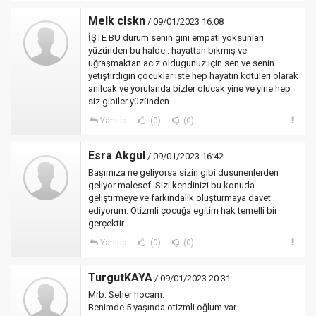
Melk clskn
/ 09/01/2023 16:08
İŞTE BU durum senin gini empati yoksunları
yüzünden bu halde.. hayattan bıkmış ve
uğraşmaktan aciz oldugunuz için sen ve senin
yetiştirdigin çocuklar iste hep hayatin kötüleri olarak
anilcak ve yorulanda bizler olucak yine ve yine hep
siz gibiler yüzünden
Yanıtla
(0)
(0)
Esra Akgul
/ 09/01/2023 16:42
Başımıza ne geliyorsa sizin gibi dusunenlerden
geliyor malesef. Sizi kendinizi bu konuda
geliştirmeye ve farkındalık oluşturmaya davet
ediyorum. Otizmli çocuğa egitim hak temelli bir
gerçektir.
Yanıtla
(0)
(0)
TurgutKAYA
/ 09/01/2023 20:31
Mrb. Seher hocam.
Benimde 5 yaşında otizmli oğlum var.