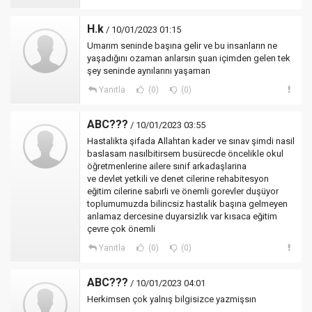
H.k
/ 10/01/2023 01:15
Umarım seninde başına gelir ve bu insanların ne
yaşadığını ozaman anlarsın şuan içimden gelen tek
şey seninde aynılarını yaşaman
Yanıtla
(0)
(0)
ABC???
/ 10/01/2023 03:55
Hastalikta şifada Allahtan kader ve sınav şimdi nasil
baslasam nasılbitirsem busürecde öncelikle okul
öğretmenlerine ailere sınif arkadaşlarina
ve devlet yetkili ve denet cilerine rehabitesyon
eğitim cilerine sabırli ve önemli gorevler duşüyor
toplumumuzda bilincsiz hastalik başına gelmeyen
anlamaz dercesine duyarsizlık var kısaca eğitim
çevre çok önemli
Yanıtla
(0)
(0)
ABC???
/ 10/01/2023 04:01
Herkimsen çok yalnış bilgisizce yazmişsın