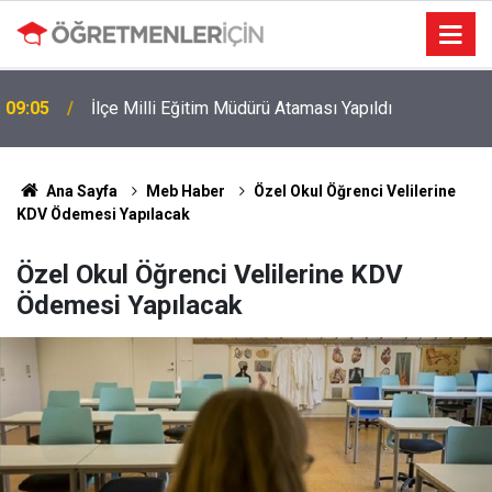
09:05
İlçe Milli Eğitim Müdürü Ataması Yapıldı
MEB e-Kayıt Sonuçları e-Devlet'te: İşte Sorgulama
19:00
Ekranı ve Nakil Detayları
Ana Sayfa
Meb Haber
Özel Okul Öğrenci Velilerine
KDV Ödemesi Yapılacak
Özel Okul Öğrenci Velilerine KDV
Ödemesi Yapılacak