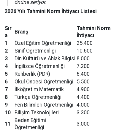
önüne seriyor.
2026 Yılı Tahmini Norm İhtiyacı Listesi
Sır
Tahmini Norm
Branş
a
İhtiyacı
1
Özel Eğitim Öğretmenliği
25.400
2
Sınıf Öğretmenliği
10.600
3
Din Kültürü ve Ahlak Bilgisi
8.000
4
İngilizce Öğretmenliği
7.200
5
Rehberlik (PDR)
6.400
6
Okul Öncesi Öğretmenliği
5.500
7
İlköğretim Matematik
4.900
8
Türkçe Öğretmenliği
4.400
9
Fen Bilimleri Öğretmenliği
4.000
10
Bilişim Teknolojileri
3.300
Beden Eğitimi
11
3.000
Öğretmenliği