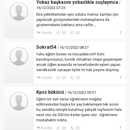
Yobaz başkasını yobazlıkla suçlayınca
/
16/12/2022 07:25
Ebs yetkililerinden aynı üslubu memur zamları için
yapılacak görüşmelerdeki muhataplarına da
göstermelerini bekleriz ama nafile..,
Yanıtla
(0)
(0)
Sokrat54
/ 16/12/2022 08:27
Yahu eğitim birsen ve mücadele mi!!! Kimi
kandırıyorsunuz, komik olmaktan öteye geçemeyen
ancak öğlen arasında ve tenefuslerde eylem yapan
sendikacılık oynayan tipler mi hak peşine düşmüş
Yanıtla
(0)
(0)
Kpss bükücü
/ 16/12/2022 09:21
Eğitim bir sen varsa öğretmenin mağdur
edilmesinden başka bir şey beklemeyin.tek sorun
bu sendika ismiyle kurulmuş şakşak tayfasınin hala
nasıl olur da 500 bin kadar üyesi olur.. öğretmene
müstahaktir nokta..
Yanıtla
(0)
(0)