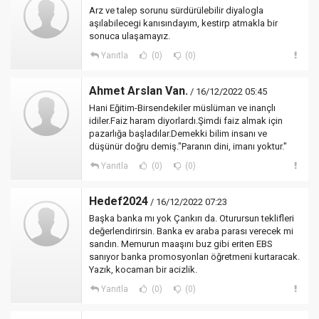
Arz ve talep sorunu sürdürülebilir diyalogla
aşılabilecegi kanısındayım, kestirp atmakla bir
sonuca ulaşamayız.
Yanıtla
(0)
(0)
Ahmet Arslan Van.
/ 16/12/2022 05:45
Hani Eğitim-Birsendekiler müslüman ve inançlı
idiler.Faiz haram diyorlardı.Şimdi faiz almak için
pazarlığa başladılar.Demekki bilim insanı ve
düşünür doğru demiş."Paranın dini, imanı yoktur."
Yanıtla
(0)
(0)
Hedef2024
/ 16/12/2022 07:23
Başka banka mı yok Çankırı da. Oturursun teklifleri
değerlendirirsin. Banka ev araba parası verecek mi
sandın. Memurun maaşını buz gibi eriten EBS
sanıyor banka promosyonları öğretmeni kurtaracak.
Yazık, kocaman bir acizlik.
Yanıtla
(0)
(0)