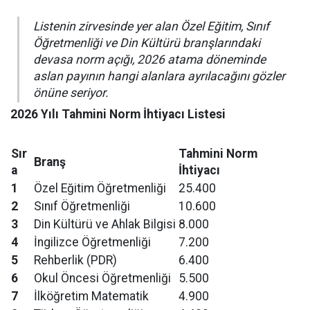
Listenin zirvesinde yer alan Özel Eğitim, Sınıf
Öğretmenliği ve Din Kültürü branşlarındaki
devasa norm açığı, 2026 atama döneminde
aslan payının hangi alanlara ayrılacağını gözler
önüne seriyor.
2026 Yılı Tahmini Norm İhtiyacı Listesi
Sır
Tahmini Norm
Branş
a
İhtiyacı
1
Özel Eğitim Öğretmenliği
25.400
2
Sınıf Öğretmenliği
10.600
3
Din Kültürü ve Ahlak Bilgisi
8.000
4
İngilizce Öğretmenliği
7.200
5
Rehberlik (PDR)
6.400
6
Okul Öncesi Öğretmenliği
5.500
7
İlköğretim Matematik
4.900