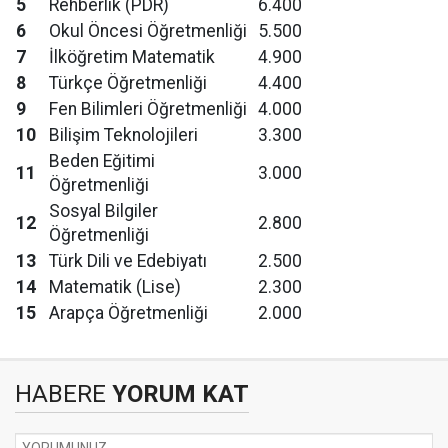
5
Rehberlik (PDR)
6.400
6
Okul Öncesi Öğretmenliği
5.500
7
İlköğretim Matematik
4.900
8
Türkçe Öğretmenliği
4.400
9
Fen Bilimleri Öğretmenliği
4.000
10
Bilişim Teknolojileri
3.300
Beden Eğitimi
11
3.000
Öğretmenliği
Sosyal Bilgiler
12
2.800
Öğretmenliği
13
Türk Dili ve Edebiyatı
2.500
14
Matematik (Lise)
2.300
15
Arapça Öğretmenliği
2.000
HABERE
YORUM KAT