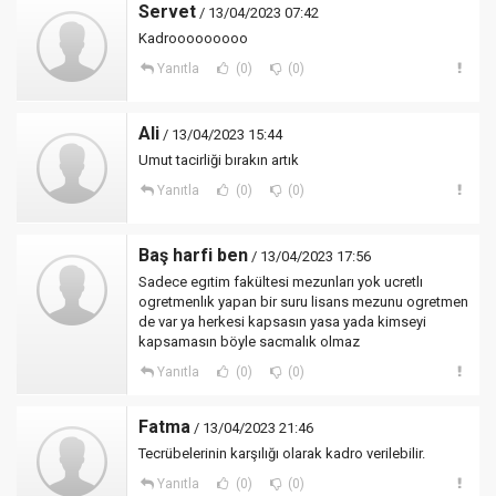
Servet
/ 13/04/2023 07:42
Kadrooooooooo
Yanıtla
(0)
(0)
Ali
/ 13/04/2023 15:44
Umut tacirliği bırakın artık
Yanıtla
(0)
(0)
Baş harfi ben
/ 13/04/2023 17:56
Sadece egıtim fakültesi mezunları yok ucretlı
ogretmenlık yapan bir suru lisans mezunu ogretmen
de var ya herkesi kapsasın yasa yada kimseyi
kapsamasın böyle sacmalık olmaz
Yanıtla
(0)
(0)
Fatma
/ 13/04/2023 21:46
Tecrübelerinin karşılığı olarak kadro verilebilir.
Yanıtla
(0)
(0)