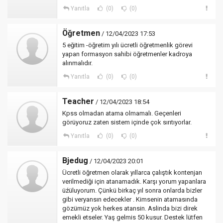
Yanıtla
(0)
(0)
Öğretmen
/ 12/04/2023 17:53
5 eğitim -öğretim yılı ücretli öğretmenlik görevi
yapan formasyon sahibi öğretmenler kadroya
alınmalıdır.
Yanıtla
(0)
(0)
Teacher
/ 12/04/2023 18:54
Kpss olmadan atama olmamalı. Geçenleri
görüyoruz zaten sistem içinde çok sırıtıyorlar.
Yanıtla
(0)
(0)
Bjedug
/ 12/04/2023 20:01
Ücretli öğretmen olarak yıllarca çalıştık kontenjan
verilmediği için atanamadık. Karşı yorum yapanlara
üźüluyorum. Çünkü birkaç yıl sonra onlarda bizler
gibi veryansın edecekler . Kimsenin atamasında
gözümüz yok herkes atansin. Aslinda bizi direk
emekli etseler. Yaş gelmis 50 kusur. Destek lütfen