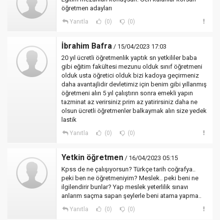
öğretmen adayları
Yanıtla
(0)
(0)
İbrahim Bafra
/ 15/04/2023 17:03
20 yıl ücretli öğretmenlik yaptık sn yetkililer baba
gibi eğitim fakültesi mezunu olduk sınıf öğretmeni
olduk usta öğretici olduk bizi kadoya geçirmeniz
daha avantajlidir devletimiz için benim gibi yıllanmış
öğretmeni alın 5 yıl çalıştırın sonra emekli yapın
tazminat az verirsiniz prim az yatirirsiniz daha ne
olsun ücretli öğretmenler balkaymak alın size yedek
lastik
Yanıtla
(0)
(0)
Yetkin öğretmen
/ 16/04/2023 05:15
Kpss de ne çalışıyorsun? Türkçe tarih coğrafya..
peki ben ne öğretmeniyim? Meslek.. peki beni ne
ilgilendirir bunlar? Yap meslek yeterlilik sınavı
anlarım saçma sapan şeylerle beni atama yapma..
Yanıtla
(0)
(0)