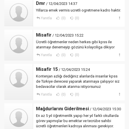
Dmr
/ 12/04/2023 14:37
Yillarca emek vermis ucretli ogretmene kadro haktir.
Yanıtla
(0)
(0)
Misafir
/ 12/04/2023 15:22
Ücretli öğretmenler neden herkes gibi kpss ile
atanmayı denemeyip gözünü kolayciliga dikiyor
Yanıtla
(0)
(0)
Misafir 15
/ 12/04/2023 15:24
Kontenjan azlığı dediğiniz alanlarda insanlar kpss
de Türkiye derecesi yaparak atanmaya çalışıyor siz
bedavacilar olarak atanma istiyorsunuz
Yanıtla
(0)
(0)
Mağdurlarını Giderilmesi
/ 12/04/2023 15:30
En az 5 yıl öğretmenlik yapıp her yıl farklı okullarda
görev yapmışlar bu emektar ve tecrübe sahibi
ücretli öğretmenleri kadroya alınması gerekiyor.