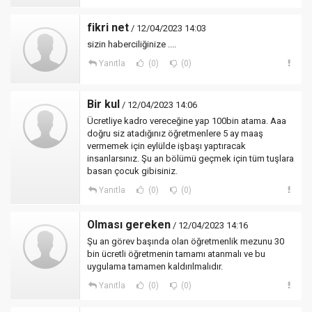
fikri net
/ 12/04/2023 14:03
sizin haberciliğinize ....
Yanıtla
(0)
(0)
Bir kul
/ 12/04/2023 14:06
Ücretliye kadro vereceğine yap 100bin atama. Aaa
doğru siz atadığınız öğretmenlere 5 ay maaş
vermemek için eylülde işbaşı yaptıracak
insanlarsınız. Şu an bölümü geçmek için tüm tuşlara
basan çocuk gibisiniz.
Yanıtla
(0)
(0)
Olması gereken
/ 12/04/2023 14:16
Şu an görev başında olan öğretmenlik mezunu 30
bin ücretli öğretmenin tamamı atanmalı ve bu
uygulama tamamen kaldırılmalıdır.
Yanıtla
(0)
(0)