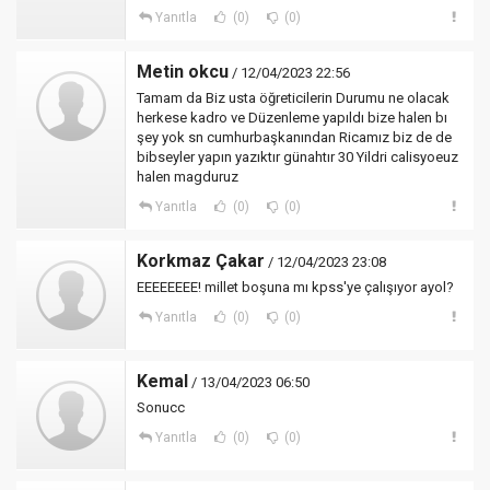
Yanıtla
(0)
(0)
Metin okcu
/ 12/04/2023 22:56
Tamam da Biz usta öğreticilerin Durumu ne olacak
herkese kadro ve Düzenleme yapıldı bize halen bı
şey yok sn cumhurbaşkanından Ricamız biz de de
bibseyler yapın yazıktır günahtır 30 Yildri calisyoeuz
halen magduruz
Yanıtla
(0)
(0)
Korkmaz Çakar
/ 12/04/2023 23:08
EEEEEEEE! millet boşuna mı kpss'ye çalışıyor ayol?
Yanıtla
(0)
(0)
Kemal
/ 13/04/2023 06:50
Sonucc
Yanıtla
(0)
(0)