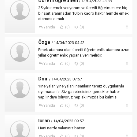
Ücretli öğretmen
/ 13/04/2023 23:39
25 yıldır emek veriyorum ve ücretli öğretmenlere hiç
bir şart aranmadan 10 bin kadro haktır hemde emek
ataması olmalı
Yanıtla
(0)
(0)
Özge
/ 14/04/2023 04:42
Emek ataması olan ücretli öğretmenlik ataması uzun
yıllar öğretmenlik yapana verilmelidir.
Yanıtla
(0)
(0)
Dmr
/ 14/04/2023 07:57
Yine yalan yine yalan insanlarin temiz duygulariyla
oynmasaniz. Siz gazetecisiniz gercekler haber
yapilir diye biliyoruz hep aklimizda bu kalmis
Yanıtla
(0)
(0)
Îcran
/ 14/04/2023 09:57
Hani nerde yalanınız batsın
Yanıtla
(0)
(0)