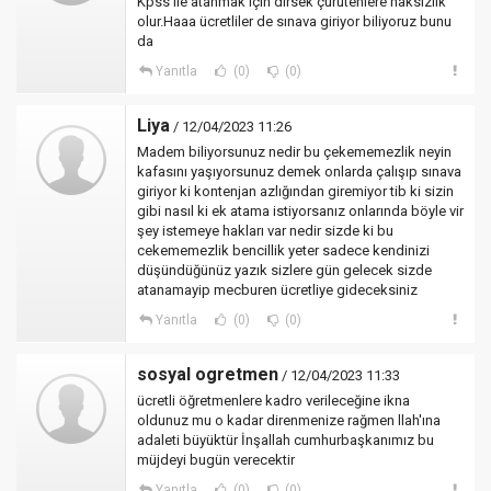
Kpss ile atanmak için dirsek çürütenlere haksızlık
olur.Haaa ücretliler de sınava giriyor biliyoruz bunu
da
Yanıtla
(0)
(0)
Liya
/ 12/04/2023 11:26
Madem biliyorsunuz nedir bu çekememezlik neyin
kafasını yaşıyorsunuz demek onlarda çalışıp sınava
giriyor ki kontenjan azlığından giremiyor tib ki sizin
gibi nasıl ki ek atama istiyorsanız onlarında böyle vir
şey istemeye hakları var nedir sizde ki bu
cekememezlik bencillik yeter sadece kendinizi
düşündüğünüz yazık sizlere gün gelecek sizde
atanamayip mecburen ücretliye gideceksiniz
Yanıtla
(0)
(0)
sosyal ogretmen
/ 12/04/2023 11:33
ücretli öğretmenlere kadro verileceğine ikna
oldunuz mu o kadar direnmenize rağmen llah'ına
adaleti büyüktür İnşallah cumhurbaşkanımız bu
müjdeyi bugün verecektir
Yanıtla
(0)
(0)