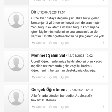
Biri
/ 12/04/2023 11:54
Güzel bir noktaya değinmişsin. Bize bu yıl gelen
kontenjan 3 yıl önce verilseydi ben de aranmıştım.
Yani bugün ek atama isteyen bugün kontenjana
giren kişilerinin netlerini ve sıralamasını ben de
yaptım. Ücretli öğretmenlikten başka çarem de yok
Yanıtla
(0)
(0)
Mehmet Şahin Sal
/ 12/04/2023 12:02
Ücretli öğretmenlerimize haklı talepleri olan kadro
inşallah tez zamanda gelir. 25 yıllık kadrolu
öğretmenim, her zaman destekçiniz olacağız.
Yanıtla
(0)
(0)
Gerçek Öğretmen
/ 12/04/2023 12:05
Allah'ın adaletinden bahsedip. Adaletsizlik-
haksızlık istemek...
Yanıtla
(0)
(0)