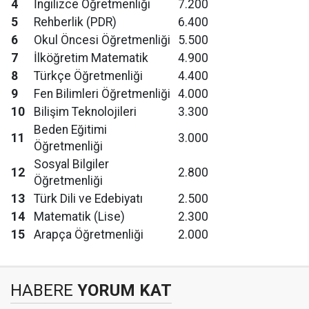
4
İngilizce Öğretmenliği
7.200
5
Rehberlik (PDR)
6.400
6
Okul Öncesi Öğretmenliği
5.500
7
İlköğretim Matematik
4.900
8
Türkçe Öğretmenliği
4.400
9
Fen Bilimleri Öğretmenliği
4.000
10
Bilişim Teknolojileri
3.300
Beden Eğitimi
11
3.000
Öğretmenliği
Sosyal Bilgiler
12
2.800
Öğretmenliği
13
Türk Dili ve Edebiyatı
2.500
14
Matematik (Lise)
2.300
15
Arapça Öğretmenliği
2.000
HABERE
YORUM KAT