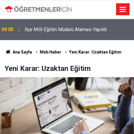
09:05
İlçe Milli Eğitim Müdürü Ataması Yapıldı
MEB e-Kayıt Sonuçları e-Devlet'te: İşte Sorgulama
19:00
Ekranı ve Nakil Detayları
Ana Sayfa
Meb Haber
Yeni Karar: Uzaktan Eğitim
Yeni Karar: Uzaktan Eğitim