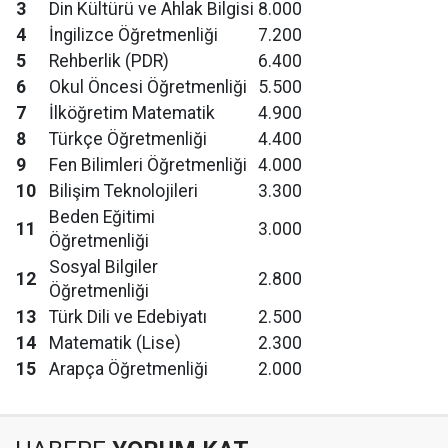
3
Din Kültürü ve Ahlak Bilgisi
8.000
4
İngilizce Öğretmenliği
7.200
5
Rehberlik (PDR)
6.400
6
Okul Öncesi Öğretmenliği
5.500
7
İlköğretim Matematik
4.900
8
Türkçe Öğretmenliği
4.400
9
Fen Bilimleri Öğretmenliği
4.000
10
Bilişim Teknolojileri
3.300
Beden Eğitimi
11
3.000
Öğretmenliği
Sosyal Bilgiler
12
2.800
Öğretmenliği
13
Türk Dili ve Edebiyatı
2.500
14
Matematik (Lise)
2.300
15
Arapça Öğretmenliği
2.000