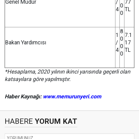
Genel Müdür
/
77
0
4
TL
0
8
1
7.1
0
Bakan Yardımcısı
/
17
0
4
TL
0
*Hesaplama, 2020 yılının ikinci yarısında geçerli olan
katsayılara göre yapılmıştır.
Haber Kaynağı:
www.memurunyeri.com
HABERE
YORUM KAT