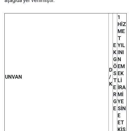
aşağıda yer verilmiştir.
1
HİZ
ME
T
E
YIL
K
INI
G
N
Ö
EM
D
S
EK
UNVAN
/
T
Lİ
K
E
İRA
R
Mİ
G
YE
E
SİN
E
ET
KİS