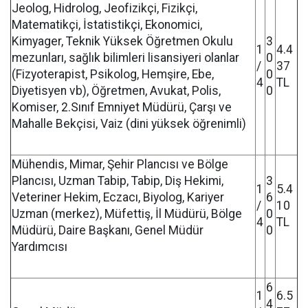
Jeolog, Hidrolog, Jeofizikçi, Fizikçi,
Matematikçi, İstatistikçi, Ekonomici,
Kimyager, Teknik Yüksek Öğretmen Okulu
3
1
4.4
mezunları, sağlık bilimleri lisansiyeri olanlar
0
/
37
(Fizyoterapist, Psikolog, Hemşire, Ebe,
0
4
TL
Diyetisyen vb), Öğretmen, Avukat, Polis,
0
Komiser, 2.Sınıf Emniyet Müdürü, Çarşı ve
Mahalle Bekçisi, Vaiz (dini yüksek öğrenimli)
Mühendis, Mimar, Şehir Plancısı ve Bölge
Plancısı, Uzman Tabip, Tabip, Diş Hekimi,
3
1
5.4
Veteriner Hekim, Eczacı, Biyolog, Kariyer
6
/
10
Uzman (merkez), Müfettiş, İl Müdürü, Bölge
0
4
TL
Müdürü, Daire Başkanı, Genel Müdür
0
Yardımcısı
6
1
6.5
4