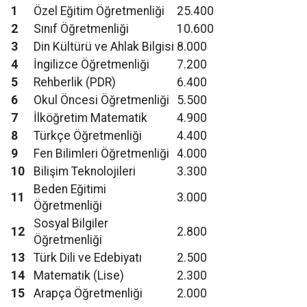
1
Özel Eğitim Öğretmenliği
25.400
2
Sınıf Öğretmenliği
10.600
3
Din Kültürü ve Ahlak Bilgisi
8.000
4
İngilizce Öğretmenliği
7.200
5
Rehberlik (PDR)
6.400
6
Okul Öncesi Öğretmenliği
5.500
7
İlköğretim Matematik
4.900
8
Türkçe Öğretmenliği
4.400
9
Fen Bilimleri Öğretmenliği
4.000
10
Bilişim Teknolojileri
3.300
Beden Eğitimi
11
3.000
Öğretmenliği
Sosyal Bilgiler
12
2.800
Öğretmenliği
13
Türk Dili ve Edebiyatı
2.500
14
Matematik (Lise)
2.300
15
Arapça Öğretmenliği
2.000