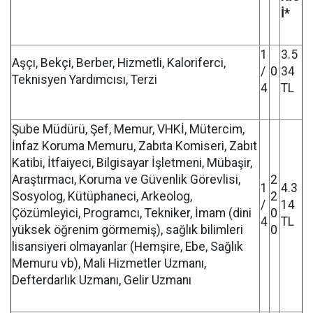
İ*
1
3.5
Aşçı, Bekçi, Berber, Hizmetli, Kaloriferci,
/
0
34
Teknisyen Yardımcısı, Terzi
4
TL
Şube Müdürü, Şef, Memur, VHKİ, Mütercim,
İnfaz Koruma Memuru, Zabıta Komiseri, Zabıt
Katibi, İtfaiyeci, Bilgisayar İşletmeni, Mübaşir,
Araştırmacı, Koruma ve Güvenlik Görevlisi,
2
1
4.3
Sosyolog, Kütüphaneci, Arkeolog,
2
/
14
Çözümleyici, Programcı, Tekniker, İmam (dini
0
4
TL
yüksek öğrenim görmemiş), sağlık bilimleri
0
lisansiyeri olmayanlar (Hemşire, Ebe, Sağlık
Memuru vb), Mali Hizmetler Uzmanı,
Defterdarlık Uzmanı, Gelir Uzmanı