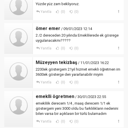
Yüzde yüz zam bekliyoruz.
Yanıtla
(0)
(0)
ömer emer
/ 09/01/2023 12:14
2 /2 dereceden 20 yılında Emeklilerede ek gösrege
uygulanacakmı?????
Yanıtla
(0)
(0)
Müzeyyen tekizbaş
/ 11/01/2023 16:22
2200ek göstergem 21yıl hizmet emekli öğretmen im
3600ek gösterge den yararlanabilir miyim
Yanıtla
(0)
(0)
emeklli ögretmen
/ 30/01/2023 22:55
emeklilik derecem 1/4 , maaş derecem 1/1 ek
göstergem yeni 3000 oldu bu farklılıkların nedenini
bilen varsa bir açıklasın bir türlü bulamadım
Yanıtla
(0)
(0)