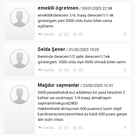
emeklli ögretmen
/ 30/01/2023 22:58
emeklilikderecem 1/4, maaş derecem1/1 ek
göstergem yeni 3000 oldu bunu bilen varsa
açıklarmı
Yanıtla
(0)
(0)
Selda Şener
/ 01/02/2023 19:20
Benimde derecem1/2 aylık derecem1/1ek
göstergem. 3000 oldu niye 3600 olmadı bilen varmı
Yanıtla
(0)
(0)
Mağdur saymanlar
/ 25/02/2023 12:41
3600 yasasihukuksuz adaletsiz bir yasa terazinin 2
kefesi var unutmayın 1/4 maaş almaktayım
saymamimekgost2800
Hakkimihelal etmiyorum 600 puanınız lazım deyil
kandiramazsinizsecimlere az kaldı 600 puanı geriye
alın sizin olsun
Yanıtla
(0)
(0)