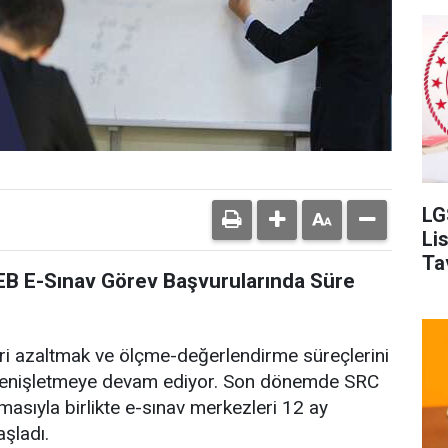
LG
Li
Ta
EB E-Sınav Görev Başvurularında Süre
leri azaltmak ve ölçme-değerlendirme süreçlerini
 genişletmeye devam ediyor. Son dönemde SRC
masıyla birlikte e-sınav merkezleri 12 ay
şladı.