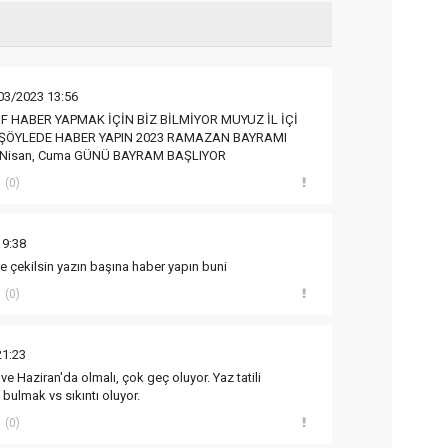
03/2023 13:56
F HABER YAPMAK İÇİN BİZ BİLMİYOR MUYUZ İL İÇİ
ŞÖYLEDE HABER YAPIN 2023 RAMAZAN BAYRAMI
1 Nisan, Cuma GÜNÜ BAYRAM BAŞLIYOR
(0)
19:38
 öne çekilsin yazın başına haber yapın buni
(0)
21:23
ve Haziran'da olmalı, çok geç oluyor. Yaz tatili
bulmak vs sıkıntı oluyor.
(0)