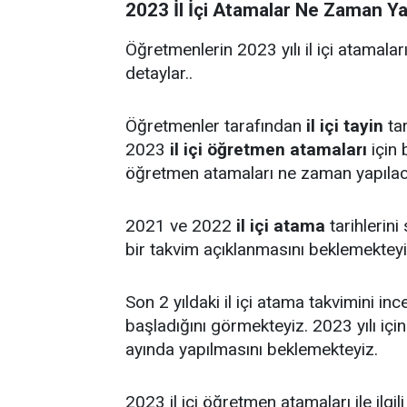
2023 İl İçi Atamalar Ne Zaman Y
Öğretmenlerin 2023 yılı il içi atamaları 
detaylar..
Öğretmenler tarafından
il içi tayin
tar
2023
il içi öğretmen atamaları
için 
öğretmen atamaları ne zaman yapıla
2021 ve 2022
il içi atama
tarihlerini
bir takvim açıklanmasını beklemekteyi
Son 2 yıldaki il içi atama takvimini i
başladığını görmekteyiz. 2023 yılı içi
ayında yapılmasını beklemekteyiz.
2023 il içi öğretmen atamaları ile ilgi