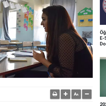
Öğ
E-
Do
20