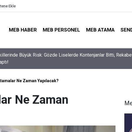
itene Ekle
MEB HABER
MEB PERSONEL
MEB ATAMA
SEN
illerinde Büyük Risk: Gözde Liselerde Kontenjanlar Bitti, Rekabe
aptı!
i Atamalar Ne Zaman Yapılacak?
alar Ne Zaman
Me