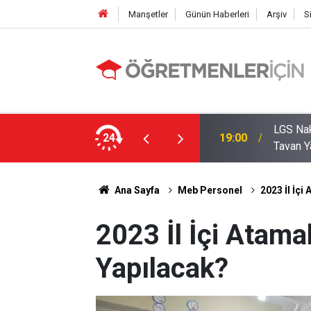
Manşetler
Günün Haberleri
Arşiv
S
LGS Nak
e MEB’in En Çok Öğretmen Aradığı 15 Branş!
24
19:00
Tavan Y
Ana Sayfa
Meb Personel
2023 İl İç
2023 İl İçi Atam
Yapılacak?