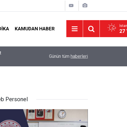
İsta
DIKA
KAMUDAN HABER
27 
t
09:05
İlçe Milli Eğitim Müdürü Ataması Yapıldı
Günün tüm
haberleri
b Personel