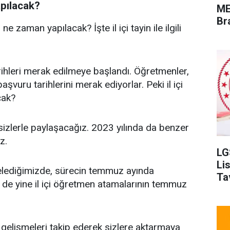
apılacak?
ME
Br
ne zaman yapılacak? İşte il içi tayin ile ilgili
ihleri merak edilmeye başlandı. Öğretmenler,
başvuru tarihlerini merak ediyorlar. Peki il içi
cak?
 sizlerle paylaşacağız. 2023 yılında da benzer
z.
LG
Li
ncelediğimizde, sürecin temmuz ayında
Ta
n de yine il içi öğretmen atamalarının temmuz
li gelişmeleri takip ederek sizlere aktarmaya