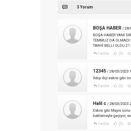
3 Yorum
BOŞA HABER
/ 28/
BOŞA HABER YANİ SIR
TEMMUZ DA OLMADI 
TARHİ BELLİ OLDU 2
Yanıtla
(0)
12345
/ 28/03/2023 
İldışı iliçi eskisi gibi
Yanıtla
(0)
Halil c
/ 28/03/2023 
Eskisi gibi Mayıs sonu 
beklemeyle geçiyor, ev 
Yanıtla
(0)