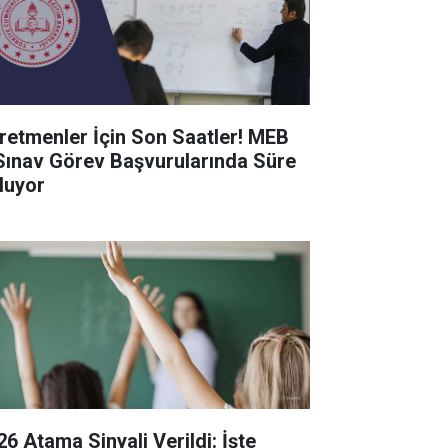
retmenler İçin Son Saatler! MEB
Sınav Görev Başvurularında Süre
luyor
26 Atama Sinyali Verildi: İşte