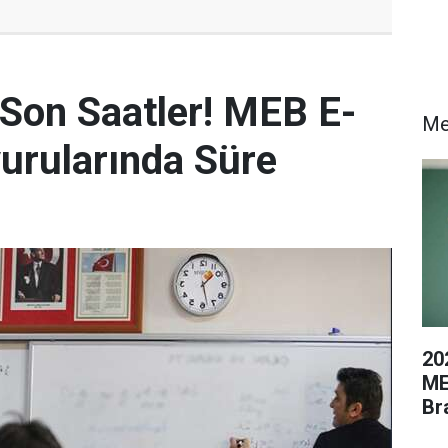
 Son Saatler! MEB E-
Me
urularında Süre
20
ME
Br