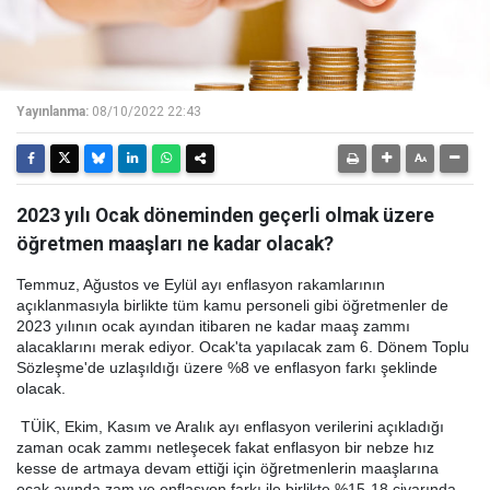
Yayınlanma:
08/10/2022 22:43
2023 yılı Ocak döneminden geçerli olmak üzere
öğretmen maaşları ne kadar olacak?
Temmuz, Ağustos ve Eylül ayı enflasyon rakamlarının
açıklanmasıyla birlikte tüm kamu personeli gibi öğretmenler de
2023 yılının ocak ayından itibaren ne kadar maaş zammı
alacaklarını merak ediyor. Ocak'ta yapılacak zam 6. Dönem Toplu
Sözleşme'de uzlaşıldığı üzere %8 ve enflasyon farkı şeklinde
olacak.
TÜİK, Ekim, Kasım ve Aralık ayı enflasyon verilerini açıkladığı
zaman ocak zammı netleşecek fakat enflasyon bir nebze hız
kesse de artmaya devam ettiği için öğretmenlerin maaşlarına
ocak ayında zam ve enflasyon farkı ile birlikte %15-18 civarında