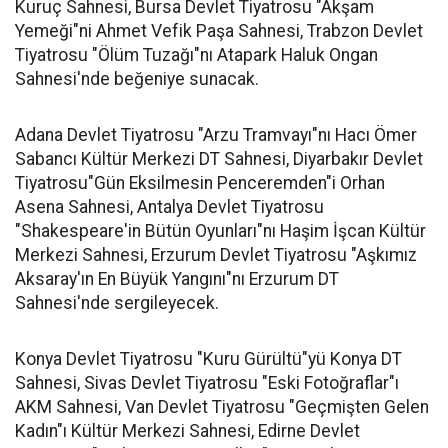
Kuruç Sahnesi, Bursa Devlet Tiyatrosu "Akşam
Yemeği"ni Ahmet Vefik Paşa Sahnesi, Trabzon Devlet
Tiyatrosu "Ölüm Tuzağı"nı Atapark Haluk Ongan
Sahnesi'nde beğeniye sunacak.
Adana Devlet Tiyatrosu "Arzu Tramvayı"nı Hacı Ömer
Sabancı Kültür Merkezi DT Sahnesi, Diyarbakır Devlet
Tiyatrosu"Gün Eksilmesin Penceremden"i Orhan
Asena Sahnesi, Antalya Devlet Tiyatrosu
"Shakespeare'in Bütün Oyunları"nı Haşim İşcan Kültür
Merkezi Sahnesi, Erzurum Devlet Tiyatrosu "Aşkımız
Aksaray'ın En Büyük Yangını"nı Erzurum DT
Sahnesi'nde sergileyecek.
Konya Devlet Tiyatrosu "Kuru Gürültü"yü Konya DT
Sahnesi, Sivas Devlet Tiyatrosu "Eski Fotoğraflar"ı
AKM Sahnesi, Van Devlet Tiyatrosu "Geçmişten Gelen
Kadın"ı Kültür Merkezi Sahnesi, Edirne Devlet