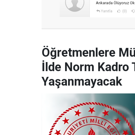
Ankarada Ölüyoruz Oku
Yanıtla
(0)
Öğretmenlere Müj
İlde Norm Kadro T
Yaşanmayacak