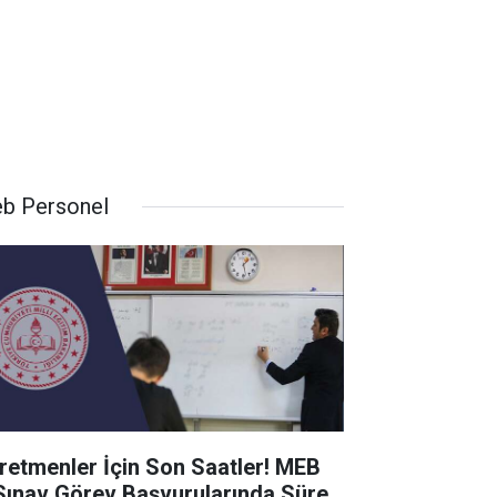
b Personel
retmenler İçin Son Saatler! MEB
Sınav Görev Başvurularında Süre