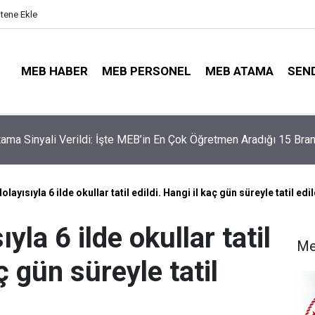
itene Ekle
MEB HABER
MEB PERSONEL
MEB ATAMA
SEN
illerinde Büyük Risk: Gözde Liselerde Kontenjanlar Bitti, Rekabe
aptı!
olayısıyla 6 ilde okullar tatil edildi. Hangi il kaç gün süreyle tatil edi
yla 6 ilde okullar tatil
Me
ç gün süreyle tatil