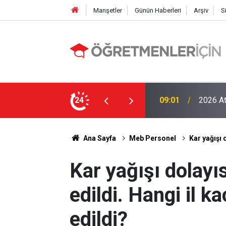
Manşetler
Günün Haberleri
Arşiv
S
LGS Nak
e MEB’in En Çok Öğretmen Aradığı 15 Branş!
24
19:00
Tavan Y
Ana Sayfa
Meb Personel
Kar yağışı d
Kar yağışı dolayısı
edildi. Hangi il ka
edildi?