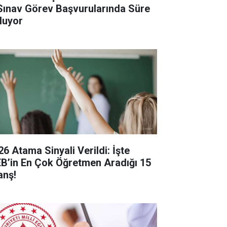
Sınav Görev Başvurularında Süre
luyor
26 Atama Sinyali Verildi: İşte
B’in En Çok Öğretmen Aradığı 15
anş!