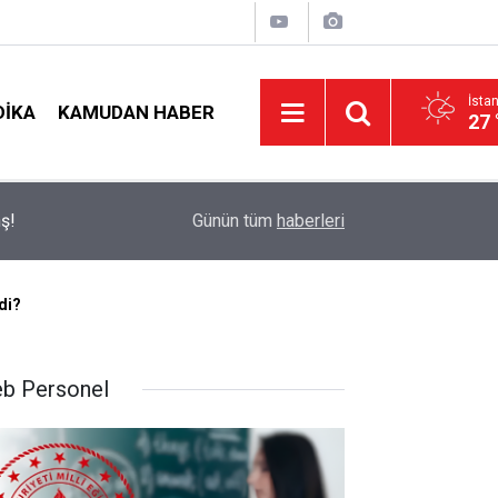
İsta
DIKA
KAMUDAN HABER
27 
t
09:05
İlçe Milli Eğitim Müdürü Ataması Yapıldı
Günün tüm
haberleri
ldi?
b Personel