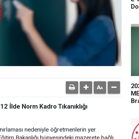
Do
20
ME
Br
12 İlde Norm Kadro Tıkanıklığı
ınırlaması nedeniyle öğretmenlerin yer
li Eğitim Bakanlığı bünyesindeki mazerete bağlı