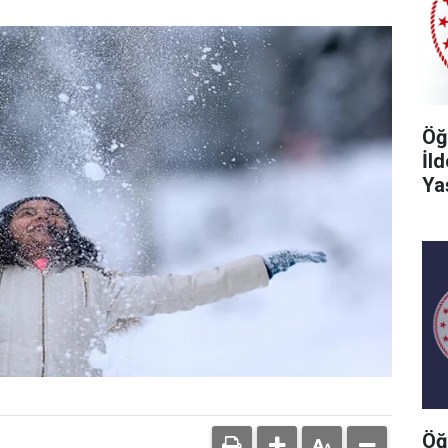
Öğ
İl
Ya
Öğ