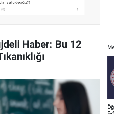
la nasıl gideceğiz??
(0)
deli Haber: Bu 12
Me
ıkanıklığı
Öğ
E-