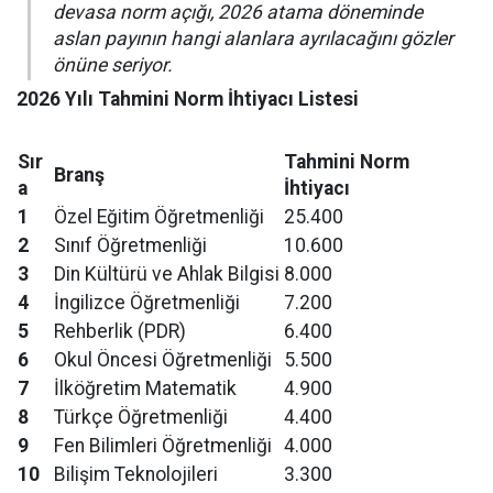
devasa norm açığı, 2026 atama döneminde
aslan payının hangi alanlara ayrılacağını gözler
önüne seriyor.
2026 Yılı Tahmini Norm İhtiyacı Listesi
Sır
Tahmini Norm
Branş
a
İhtiyacı
1
Özel Eğitim Öğretmenliği
25.400
2
Sınıf Öğretmenliği
10.600
3
Din Kültürü ve Ahlak Bilgisi
8.000
4
İngilizce Öğretmenliği
7.200
5
Rehberlik (PDR)
6.400
6
Okul Öncesi Öğretmenliği
5.500
7
İlköğretim Matematik
4.900
8
Türkçe Öğretmenliği
4.400
9
Fen Bilimleri Öğretmenliği
4.000
10
Bilişim Teknolojileri
3.300