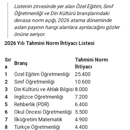
Listenin zirvesinde yer alan Özel Eğitim, Sınıf
Öğretmenliği ve Din Kültürü branşlarındaki
devasa norm açığı, 2026 atama döneminde
aslan payının hangi alanlara ayrılacağını gözler
önüne seriyor.
2026 Yılı Tahmini Norm İhtiyacı Listesi
Sır
Tahmini Norm
Branş
a
İhtiyacı
1
Özel Eğitim Öğretmenliği
25.400
2
Sınıf Öğretmenliği
10.600
3
Din Kültürü ve Ahlak Bilgisi
8.000
4
İngilizce Öğretmenliği
7.200
5
Rehberlik (PDR)
6.400
6
Okul Öncesi Öğretmenliği
5.500
7
İlköğretim Matematik
4.900
8
Türkçe Öğretmenliği
4.400