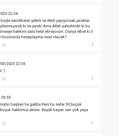
2023 22:34
böyle sendikaları yetkili ve etkili yapıyorsak yazıklar
ilerine;yazık ki ne yazık! Ama Allah şahidimdir ki bu
kimseye hakkımı asla helal etmiyorum. Dünya elbet ki 3
ın huzurunda hesaplaşma nasıl olacak?
(0)
/03/2023 22:35
i :)
(0)
 03:55
iştin başkan ha galiba Reis bu sefer 30 buçuk
uçuk hakkımızı alırsın. Büyük başarı sen çok yaşa
(0)