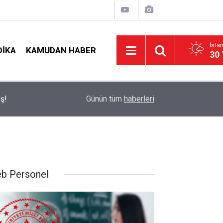
İsta
DIKA
KAMUDAN HABER
30 
t
09:05
İlçe Milli Eğitim Müdürü Ataması Yapıldı
Günün tüm
haberleri
b Personel