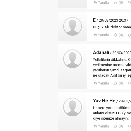
Yanıtla
(0)
E
/ 29/03/2023 20:37
Buçuk Ali, doktor sana 
Yanıtla
(0)
Adanalı
/ 29/03/2023
Yetkililerin dikkatine
verilmesine memur yıld
yapılmıştı.Şimdi asgari
ne olacak.Adil bir iyi
Yanıtla
(0)
Yav He He
/ 29/03/
Habere yorum bölümü a
anlamı olsun! EBS’yi v
diye sitenize almayın!
Yanıtla
(0)