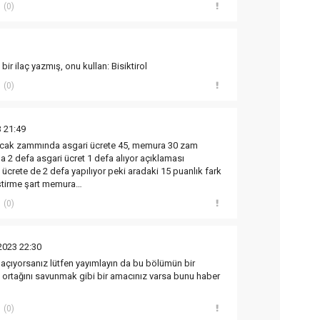
(0)
bir ilaç yazmış, onu kullan: Bisiktirol
(0)
 21:49
; Ocak zammında asgari ücrete 45, memura 30 zam
a 2 defa asgari ücret 1 defa alıyor açıklaması
 ücrete de 2 defa yapılıyor peki aradaki 15 puanlık fark
leştirme şart memura…
(0)
2023 22:30
çıyorsanız lütfen yayımlayın da bu bölümün bir
e ortağını savunmak gibi bir amacınız varsa bunu haber
(0)