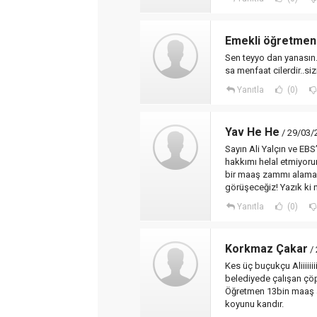
Emekli öğretmen
Sen teyyo dan yanasın.
sa menfaat cilerdir..si
Yanıtla
(0)
Yav He He
/ 29/03/
Sayın Ali Yalçın ve EB
hakkımı helal etmiyoru
bir maaş zammı alamadı
görüşeceğiz! Yazık ki n
Yanıtla
(0)
Korkmaz Çakar
/ 
Kes üç buçukçu Aliiiiii
belediyede çalışan çöp
Öğretmen 13bin maaş a
koyunu kandır.