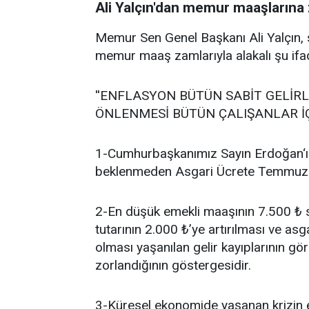
Ali Yalçın'dan memur maaşlarına
Memur Sen Genel Başkanı Ali Yalçın,
memur maaş zamlarıyla alakalı şu ifade
''ENFLASYON BÜTÜN SABİT GELİRLİ
ÖNLENMESİ BÜTÜN ÇALIŞANLAR İÇ
1-Cumhurbaşkanımız Sayın Erdoğan‘ın
beklenmeden Asgari Ücrete Temmuz ay
2-En düşük emekli maaşının 7.500 ₺ s
tutarının 2.000 ₺’ye artırılması ve a
olması yaşanılan gelir kayıplarının gö
zorlandığının göstergesidir.
3-Küresel ekonomide yaşanan krizin e