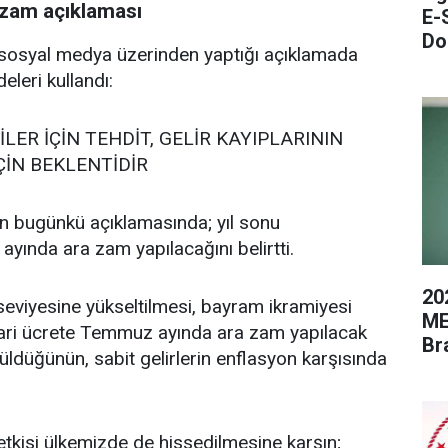
 zam açıklaması
E-
Do
 sosyal medya üzerinden yaptığı açıklamada
leri kullandı:
LER İÇİN TEHDİT, GELİR KAYIPLARININ
İN BEKLENTİDİR
 bugünkü açıklamasında; yıl sonu
ında ara zam yapılacağını belirtti.
20
eviyesine yükseltilmesi, bayram ikramiyesi
ME
sgari ücrete Temmuz ayında ara zam yapılacak
Br
rüldüğünün, sabit gelirlerin enflasyon karşısında
tkisi ülkemizde de hissedilmesine karşın;