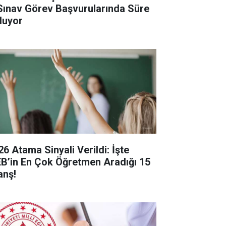
Sınav Görev Başvurularında Süre
luyor
26 Atama Sinyali Verildi: İşte
B’in En Çok Öğretmen Aradığı 15
anş!