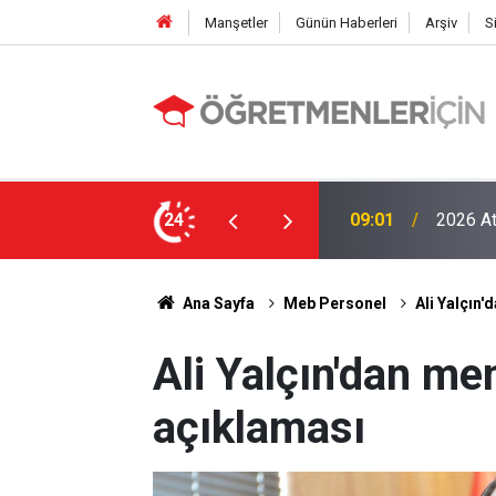
Manşetler
Günün Haberleri
Arşiv
S
LGS Nak
e MEB’in En Çok Öğretmen Aradığı 15 Branş!
24
19:00
Tavan Y
Ana Sayfa
Meb Personel
Ali Yalçın
Ali Yalçın'dan m
açıklaması