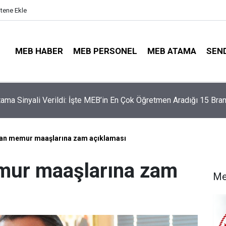
itene Ekle
MEB HABER
MEB PERSONEL
MEB ATAMA
SEN
illerinde Büyük Risk: Gözde Liselerde Kontenjanlar Bitti, Rekabe
aptı!
'dan memur maaşlarına zam açıklaması
emur maaşlarına zam
Me