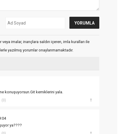
veya imalar, inançlara saldırı içeren, imla kuralları ile
flerle yazılmış yorumlar onaylanmamaktadır.
e konuşuyorsun.Git kemiklerini yala.
(0)
9:04
şuyor ya????
(0)