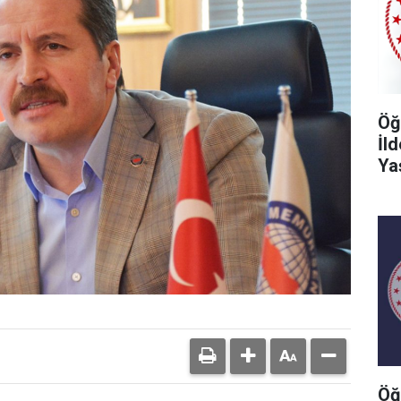
Öğ
İl
Ya
Öğ