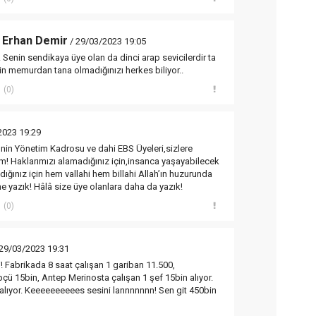
 Erhan Demir
/ 29/03/2023 19:05
 Senin sendikaya üye olan da dinci arap sevicilerdir ta
zin memurdan tana olmadığınızı herkes biliyor..
(0)
2023 19:29
S’nin Yönetim Kadrosu ve dahi EBS Üyeleri,sizlere
m! Haklarımızı alamadığınız için,insanca yaşayabilecek
ğınız için hem vallahi hem billahi Allah’ın huzurunda
e yazık! Hâlâ size üye olanlara daha da yazık!
(0)
29/03/2023 19:31
ii! Fabrikada 8 saat çalışan 1 gariban 11.500,
çü 15bin, Antep Merinosta çalışan 1 şef 15bin alıyor.
lıyor. Keeeeeeeeees sesini lannnnnnn! Sen git 450bin