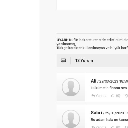
UYARI:
Küfür, hakaret, rencide edici cümleler 
yazılmamış,
Türkçe karakter kullanılmayan ve büyük har
13 Yorum
Ali
/ 29/03/2023 18:59
Hükümetin finosu sen n
Yanıtla
(0)
Sabri
/ 29/03/2023 1
Bu adam hala ne konu
Yanıtla
(0)