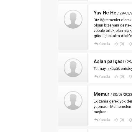
Yav He He
/ 29/03/
Biz öğretmenler olarak 
olsun bize yani destekç
vebale ortak olan hiç 
gündür,bakalım Allah’
Yanıtla
(0)
Aslan parçası
/ 29
Tutmayın küçük eniştey
Yanıtla
(0)
Memur
/ 30/03/2023
Ek zama gerek yok dem
yapmadı. Muhtemelen b
başkan.
Yanıtla
(0)