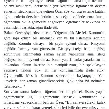
Eylemlerden dolayı öğrencilerin mağdur olmaması için her türlü
önlemi aldıklarını, derslerin hiçbir kesintiye uğramadan devam
etmesini istediklerini dile getiren Özer, söz konusu eyleme katılan
öğretmenlerin ders ücretlerinin kesileceğini; velilerle temas kurup
öğrencinin okula gelmesini engelleyen öğretmenler hakkında da
yasal işlem başlatılacağını ifade etti.
Bakan Özer şöyle devam etti: "Öğretmenlik Meslek Kanunu'na
göre inşa edilen bir sistematik var ve bu sistematik zorunlu
değildir. Zorunlu olmayan bir şeyin eylemi olmaz. Rasyonel
değildir. İstemiyorsan girmezsin. Bir şey isteğe bağlı değilse,
zorunluysa istenmediği zaman eylem yapılabilir ama isteğe
bağlıysa bunun eylemi olmaz. Bırak yararlananlar yararlansın bu
imkandan. Onun üzerine bir manipülasyon, bir spekülasyon
yapmaya hakkın yok. Ki her konuşmamızda ifade ettik;:
Öğretmenlik Meslek Kanunu sadece bir başlangıçtır. Yeni
ilavelerle her zaman güncellenecektir. Çok daha iyi noktalara
getirilecektir."
Sınavdan sonra kıdemli öğretmenler ile yüksek lisans yapan
öğretmenlerle ilgili Öğretmenlik Meslek Kanunu'nda iki
iyileştirme yapacaklarını belirten Özer, "Bir sahaya sürekli kulak
veriyoruz, birlikte karar vererek süreçleri iyileştirmeye çalışıyoruz