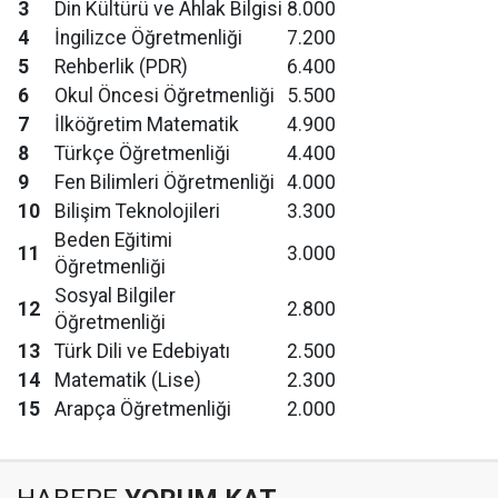
3
Din Kültürü ve Ahlak Bilgisi
8.000
4
İngilizce Öğretmenliği
7.200
5
Rehberlik (PDR)
6.400
6
Okul Öncesi Öğretmenliği
5.500
7
İlköğretim Matematik
4.900
8
Türkçe Öğretmenliği
4.400
9
Fen Bilimleri Öğretmenliği
4.000
10
Bilişim Teknolojileri
3.300
Beden Eğitimi
11
3.000
Öğretmenliği
Sosyal Bilgiler
12
2.800
Öğretmenliği
13
Türk Dili ve Edebiyatı
2.500
14
Matematik (Lise)
2.300
15
Arapça Öğretmenliği
2.000