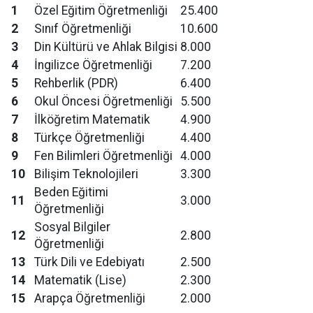
1
Özel Eğitim Öğretmenliği
25.400
2
Sınıf Öğretmenliği
10.600
3
Din Kültürü ve Ahlak Bilgisi
8.000
4
İngilizce Öğretmenliği
7.200
5
Rehberlik (PDR)
6.400
6
Okul Öncesi Öğretmenliği
5.500
7
İlköğretim Matematik
4.900
8
Türkçe Öğretmenliği
4.400
9
Fen Bilimleri Öğretmenliği
4.000
10
Bilişim Teknolojileri
3.300
Beden Eğitimi
11
3.000
Öğretmenliği
Sosyal Bilgiler
12
2.800
Öğretmenliği
13
Türk Dili ve Edebiyatı
2.500
14
Matematik (Lise)
2.300
15
Arapça Öğretmenliği
2.000