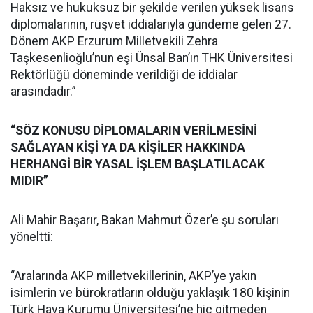
Haksız ve hukuksuz bir şekilde verilen yüksek lisans
diplomalarının, rüşvet iddialarıyla gündeme gelen 27.
Dönem AKP Erzurum Milletvekili Zehra
Taşkesenlioğlu’nun eşi Ünsal Ban’ın THK Üniversitesi
Rektörlüğü döneminde verildiği de iddialar
arasındadır.”
“SÖZ KONUSU DİPLOMALARIN VERİLMESİNİ
SAĞLAYAN KİŞİ YA DA KİŞİLER HAKKINDA
HERHANGİ BİR YASAL İŞLEM BAŞLATILACAK
MIDIR”
Ali Mahir Başarır, Bakan Mahmut Özer’e şu soruları
yöneltti:
“Aralarında AKP milletvekillerinin, AKP’ye yakın
isimlerin ve bürokratların olduğu yaklaşık 180 kişinin
Türk Hava Kurumu Üniversitesi’ne hiç gitmeden