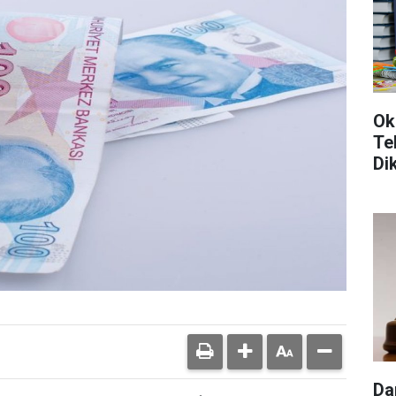
Ok
Te
Di
Da