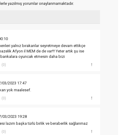
flerle yazılmış yorumlar onaylanmamaktadır.
00:10
enleri yalnız bırakanlar seyretmeye devam ettikçe
azelik Afyon il MEM de de var!!! Yeter artık şu ise
u bankalara oyuncak etmesin daha bizi
(0)
7/03/2023 17:47
ıkan yok maalesef.
(0)
7/03/2023 19:28
esi lazım başka türlü birlik ve beraberlik sağlanmaz
(0)