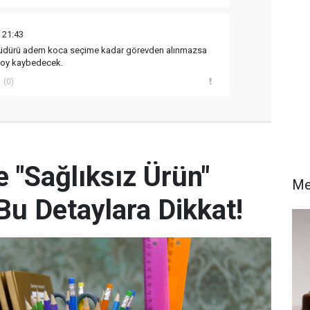
 21:43
m Müdürü adem koca seçime kadar görevden alınmazsa
 oy kaybedecek.
(0)
e "Sağlıksız Ürün"
Me
 Bu Detaylara Dikkat!