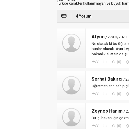
Türkçe karakter kullanılmayan ve büyük har
4 Yorum
Afyon
/ 27/03/2023 
Ne olacak ki bu öğretm
bunlar olacak. Aynı kep
bakanlık el atsın da ş
Yanıtla
(0)
Serhat Bakırcı
/ 2
Öğretmenlerin sahip ç
Yanıtla
(0)
Zeynep Hanım
/ 2
Bu işi bakanlığın çözm
Yanıtla
(0)