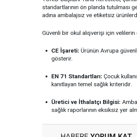
standartlarının ön planda tutulması ger
adına ambalajsız ve etiketsiz ürünlerde
Güvenli bir okul alışverişi için veliler
CE İşareti:
Ürünün Avrupa güvenl
gösterir.
EN 71 Standartları:
Çocuk kullan
kanıtlayan temel sağlık kriteridir.
Üretici ve İthalatçı Bilgisi:
Ambala
sağlık raporlarının eksiksiz yer al
HABERE
YORUM KAT