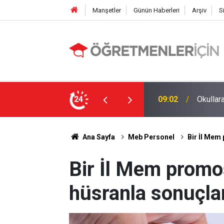
Manşetler
Günün Haberleri
Arşiv
S
li Alınıyor!
24
19:01
MEBBİS 
Ana Sayfa
Meb Personel
Bir İl Mem 
Bir İl Mem promo
hüsranla sonuçland