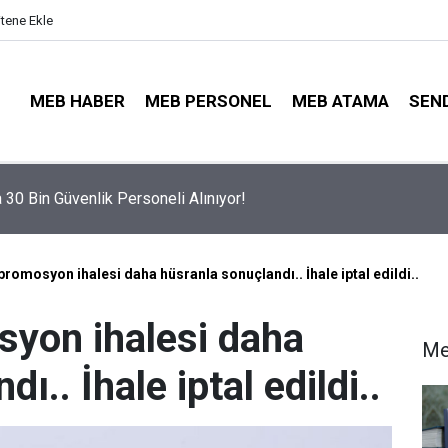
itene Ekle
MEB HABER
MEB PERSONEL
MEB ATAMA
SEN
Tercihleri Açıldı: Puan Farkı Tanımayan Öncelik Hangi Alanın Old
promosyon ihalesi daha hüsranla sonuçlandı.. İhale iptal edildi..
syon ihalesi daha
Me
ı.. İhale iptal edildi..