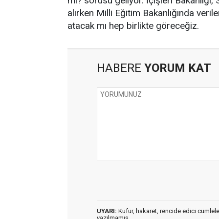
mı? sorusu geliyor. İçişleri Bakanlığı,
alırken Milli Eğitim Bakanlığında veri
atacak mı hep birlikte göreceğiz.
HABERE
YORUM KAT
UYARI:
Küfür, hakaret, rencide edici cümleler 
yazılmamış,