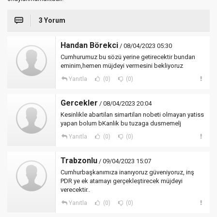
3 Yorum
Handan Börekci
/ 08/04/2023 05:30
Cumhurumuz bu sözü yerine getirecektir bundan
eminim,hemen müjdeyi vermesini bekliyoruz
Yanıtla
(0)
(0)
Gercekler
/ 08/04/2023 20:04
Kesinlikle abartilan simartilan nobeti olmayan yatiss
yapan bolum bKanlik bu tuzaga dusmemelj
Yanıtla
(0)
(0)
Trabzonlu
/ 09/04/2023 15:07
Cumhurbaşkanımıza inanıyoruz güveniyoruz, inş
PDR ye ek atamayı gerçekleştirecek müjdeyi
verecektir..
Yanıtla
(0)
(0)