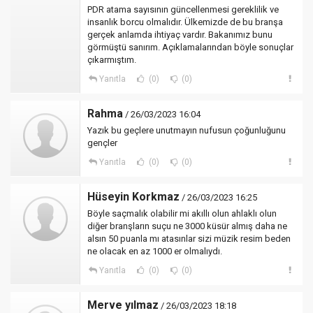
PDR atama sayısının güncellenmesi gereklilik ve
insanlık borcu olmalıdır. Ülkemizde de bu branşa
gerçek anlamda ihtiyaç vardır. Bakanımız bunu
görmüştü sanırım. Açıklamalarından böyle sonuçlar
çıkarmıştım.
Yanıtla
(0)
(0)
Rahma
/ 26/03/2023 16:04
Yazık bu geçlere unutmayın nufusun çoğunluğunu
gençler
Yanıtla
(0)
(0)
Hüseyin Korkmaz
/ 26/03/2023 16:25
Böyle saçmalık olabilir mi akıllı olun ahlaklı olun
diğer branşların suçu ne 3000 küsür almış daha ne
alsın 50 puanla mı atasınlar sizi müzik resim beden
ne olacak en az 1000 er olmalıydı.
Yanıtla
(0)
(0)
Merve yılmaz
/ 26/03/2023 18:18