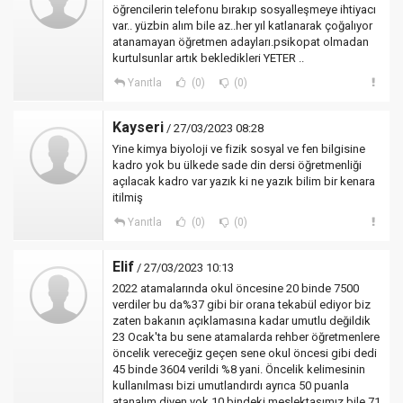
öğrencilerin telefonu bırakıp sosyalleşmeye ihtiyacı
var.. yüzbin alım bile az..her yıl katlanarak çoğalıyor
atanamayan öğretmen adayları.psikopat olmadan
kurtulsunlar artık bekledikleri YETER ..
Yanıtla
(0)
(0)
Kayseri
/ 27/03/2023 08:28
Yine kimya biyoloji ve fizik sosyal ve fen bilgisine
kadro yok bu ülkede sade din dersi öğretmenliği
açılacak kadro var yazık ki ne yazık bilim bir kenara
itilmiş
Yanıtla
(0)
(0)
Elif
/ 27/03/2023 10:13
2022 atamalarında okul öncesine 20 binde 7500
verdiler bu da%37 gibi bir orana tekabül ediyor biz
zaten bakanın açıklamasına kadar umutlu değildik
23 Ocak'ta bu sene atamalarda rehber öğretmenlere
öncelik vereceğiz geçen sene okul öncesi gibi dedi
45 binde 3604 verildi %8 yani. Öncelik kelimesinin
kullanılması bizi umutlandırdı ayrıca 50 puanla
atanalım diyen yok 10 bindeki meslektaşımız bile 71