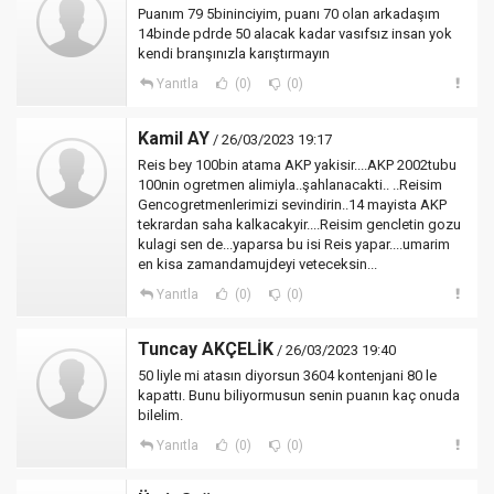
Puanım 79 5bininciyim, puanı 70 olan arkadaşım
14binde pdrde 50 alacak kadar vasıfsız insan yok
kendi branşınızla karıştırmayın
Yanıtla
(0)
(0)
Kamil AY
/ 26/03/2023 19:17
Reis bey 100bin atama AKP yakisir....AKP 2002tubu
100nin ogretmen alimiyla..şahlanacakti.. ..Reisim
Gencogretmenlerimizi sevindirin..14 mayista AKP
tekrardan saha kalkacakyir....Reisim gencletin gozu
kulagi sen de...yaparsa bu isi Reis yapar....umarim
en kisa zamandamujdeyi veteceksin...
Yanıtla
(0)
(0)
Tuncay AKÇELİK
/ 26/03/2023 19:40
50 liyle mi atasın diyorsun 3604 kontenjani 80 le
kapattı. Bunu biliyormusun senin puanın kaç onuda
bilelim.
Yanıtla
(0)
(0)