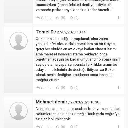
puandayken :( asrın felaketi deniliyor böyle bir
zamanda psikososyal desek o kadar önemli ki
Yanıtla
(0)
(0)
Temel D
/ 27/03/2023 10:14
Çok zor sizin dediğiniz yapılacak olsa zaten
yapılırdı afet oldu ordaki çocuklara bu bir iktiyac
gerçi her okulda en az 2 veya katlari olması lazım
ama malesef insanlari atama bekleyen onca
öğretmen adayını bu kadar umutlandirip sonra sınırlı
sayıda atama yaparsan bunda farklılıklar aranır bu
adayların ailelerinin de desteğe ihtiyacı var Bakan
olarak senin dediğine umutlanan onca insanları
mağdur ettiniz
Yanıtla
(0)
(0)
Mehmet demir
/ 27/03/2023 10:38
Dengesiz adam insanın asabını bozuyorsun az alan
bölümlerden ne olacak örneğin Tarih yada coğrafya
az alan bölümler çok
Yanıtla
(0)
(0)