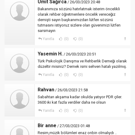
Ümit Sağırca
/ 26/03/2023 20:48
Bakanımıza sözünü hatırlatmak isterim öncelikli
olarak rehber öğretmenlere öncelik vereceğiz
demişti sayın başkanımızdan lütfen sözünü
tutmasını istiyoruz sizlere olan güvenimizi lütfen
sarsmayın
Yanıtla
(0)
(0)
Yasemin H.
/ 26/03/2023 20:51
Türk Psikolojik Danışma ve Rehberlik Derneği olarak
düzeltir misiniz? Dernek ismi sehven hatalı yazılmış.
Yanıtla
(0)
(0)
Rahvan
/ 26/03/2023 21:58
Sabahtan akşama kadar okulda yatıyor PDR çiler.
3600 iki kat fazla verdiler daha ne olsun
Yanıtla
(0)
(0)
Bir anne
/ 27/03/2023 01:48
Resim,müzik bölümleri enaz onbin olmalıydı ..