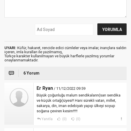
UYARI:
Küfür, hakaret, rencide edici cümleler veya imalar, inançlara saldırı
içeren, imla kuralları ile yazılmamış,
Türkçe karakter kullanılmayan ve büyük harflerle yazılmış yorumlar
onaylanmamaktadır.
6 Yorum
Er Ryan
/ 11/12/2022 09:59
Büyük çoğunluğu malum sendikaların(sarı sendika
ve küçük ortağı)üyesi!! Hani sürekli vatan, millet,
sakarya, din, iman edebiyatı yapıp ülkeyi soyup
soğana çeviren kesim!!!!!
Yanıtla
(0)
(0)