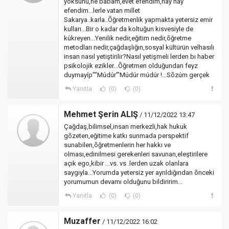
yoksunu,he babam,evet efendim,hay hay
efendim...lerle vatan millet
Sakarya..karla..Õğretmenlik yapmakta yetersiz emir
kulları...Bir o kadar da koltuğun kisvesiyle de
kúkreyen...Yenilik nedir,eğitim nedir,õğretme
metodları nedir,çağdaşlığın,sosyal kültürün velhasılı
insan nasıl yetiştirilir?Nasıl yetişmeli lerden bı haber
psikolojik ezikler...Õğretmen olduğundan feyz
duymayíp""Múdúr'"Múdúr múdúr !...Sõzúm gerçek
Yanıtla
(0)
(0)
Mehmet Şerin ALIŞ
/ 11/12/2022 13:47
Çağdaş,bilimsel,insan merkezli,hak hukuk
gõzeten,eğitime katkı sunmada perspektif
sunabilen,õğretmenlerin her hakkı ve
olması,edinilmesi gerekenleri savunan,eleştirilere
açık ego,kibir ...vs. vs .lerden uzak olanlara
saygıyla...Yorumda yetersiz yer ayrıldığından õnceki
yorumumun devamı olduğunu bildiririm...
Yanıtla
(0)
(0)
Muzaffer
/ 11/12/2022 16:02