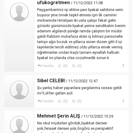
ufukogretmen
/ 11/12/2022 11:08
Peygamberimiz işi ehline yani liyakat sahibine verin
buyurur yine örnek teşkil etmesi için ilk caminin
minberinde Hıristiyan iki usta çalışır fakat gelin
görünki günümüzde liyakat yerine sendikalım benim
adamım algılandı yüreğir ramda çalıştım bir müdür
geldi Rabbim muhafaza etsin iş bilmez personelle
tartışır ağzı bozuk vs yıllarca süren düzen gitti il içi
tayinlerde tercih edilmez oldu yıllarca emek vermiş
öğretmenler ondan kaçtı tamam eyvallah halbuki
liyakat ön planda olsa cozulmedik sorun k
Yanıtla
(0)
(0)
Sibel CELEBI
/ 11/12/2022 12:47
Şu yanlış haber yapanlara yargılanma cezası geldi
mı?Lütfen gelsin acil.
Yanıtla
(0)
(0)
Mehmet Şerin ALIŞ
/ 11/12/2022 13:29
Ne okul müdürleri gõrdük,liyakkat dersen
yok,feraset dersen yok,õngõrú ve perspektif