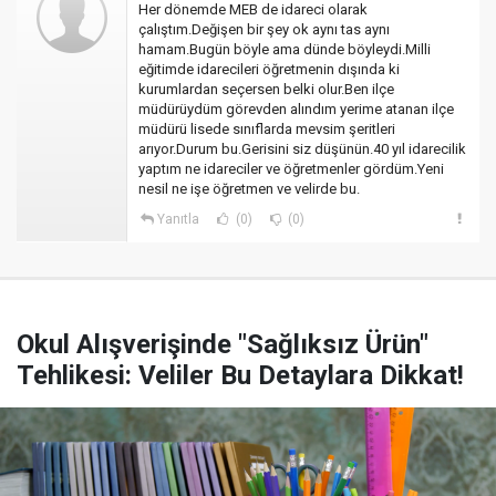
Her dönemde MEB de idareci olarak
çalıştım.Değişen bir şey ok aynı tas aynı
hamam.Bugün böyle ama dünde böyleydi.Milli
eğitimde idarecileri öğretmenin dışında ki
kurumlardan seçersen belki olur.Ben ilçe
müdürüydüm görevden alındım yerime atanan ilçe
müdürü lisede sınıflarda mevsim şeritleri
arıyor.Durum bu.Gerisini siz düşünün.40 yıl idarecilik
yaptım ne idareciler ve öğretmenler gördüm.Yeni
nesil ne işe öğretmen ve velirde bu.
Yanıtla
(0)
(0)
Okul Alışverişinde "Sağlıksız Ürün"
Tehlikesi: Veliler Bu Detaylara Dikkat!