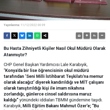
Yayınlanma:
11/12/2022 00:09
Bu Hasta Zihniyetli Kişiler Nasıl Okul Müdürü Olarak
Atanmıştır?
CHP Genel Başkan Yardımcısı Lale Karabıyık,
“
Konya'da bir lise öğrencisinin okul müdürü
tarafından ‘Seni Milli İstihbarat Teşkilatı'na memur
olarak alacağız’ diyerek kandırıldığı ve MİT çalışanı
olarak tanıştırıldığı kişi ile imam nikahına
zorlandığı, günlerce cinsel saldırısına maruz
kaldığı”
yönündeki iddiaları TBMM gündemine taşıdı.
Karabıyık,
Milli Eğitim Bakanı Mahmut Özer’e; “Bu