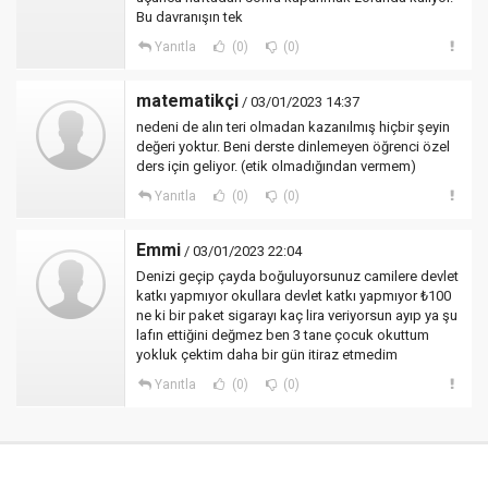
Bu davranışın tek
Yanıtla
(0)
(0)
matematikçi
/ 03/01/2023 14:37
nedeni de alın teri olmadan kazanılmış hiçbir şeyin
değeri yoktur. Beni derste dinlemeyen öğrenci özel
ders için geliyor. (etik olmadığından vermem)
Yanıtla
(0)
(0)
Emmi
/ 03/01/2023 22:04
Denizi geçip çayda boğuluyorsunuz camilere devlet
katkı yapmıyor okullara devlet katkı yapmıyor ₺100
ne ki bir paket sigarayı kaç lira veriyorsun ayıp ya şu
lafın ettiğini değmez ben 3 tane çocuk okuttum
yokluk çektim daha bir gün itiraz etmedim
Yanıtla
(0)
(0)