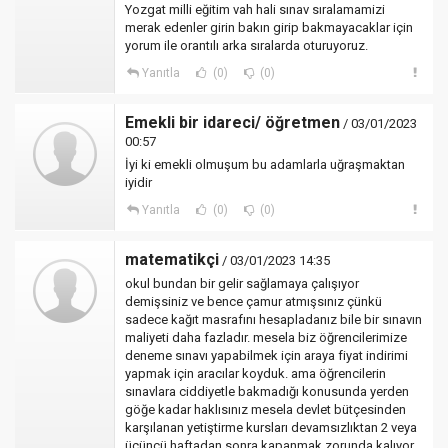
Yozgat milli eğitim vah hali sınav sıralamamizi
merak edenler girin bakın girip bakmayacaklar için
yorum ile orantılı arka sıralarda oturuyoruz.
Yanıtla
(0)
(0)
Emekli bir idareci/ öğretmen
/ 03/01/2023
00:57
İyi ki emekli olmuşum bu adamlarla uğraşmaktan
iyidir
Yanıtla
(0)
(0)
matematikçi
/ 03/01/2023 14:35
okul bundan bir gelir sağlamaya çalışıyor
demişsiniz ve bence çamur atmışsınız çünkü
sadece kağıt masrafını hesapladanız bile bir sınavın
maliyeti daha fazladır. mesela biz öğrencilerimize
deneme sınavı yapabilmek için araya fiyat indirimi
yapmak için aracılar koyduk. ama öğrencilerin
sınavlara ciddiyetle bakmadığı konusunda yerden
göğe kadar haklısınız mesela devlet bütçesinden
karşılanan yetiştirme kursları devamsızlıktan 2 veya
üçüncü haftadan sonra kapanmak zorunda kalıyor.