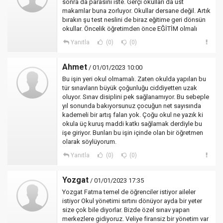
sonra da parasını iste. Gerçi okulları da üst
makamlar buna zorluyor. Okullar dersane değil. Artık
bırakın şu test neslini de biraz eğitime geri dönsün
okullar. Öncelik öğretimden önce EĞİTİM olmalı
Yanıtla
(0)
(0)
Ahmet
/ 01/01/2023 10:00
Bu işin yeri okul olmamalı. Zaten okulda yapılan bu
tür sınavların büyük çoğunluğu ciddiyetten uzak
oluyor. Sınav disiplini pek sağlanamıyor. Bu sebeple
yıl sonunda bakıyorsunuz çocuğun net sayısında
kademeli bir artış falan yok. Çoğu okul ne yazık ki
okula üç kuruş maddi katkı sağlamak derdiyle bu
işe giriyor. Bunları bu işin içinde olan bir öğretmen
olarak söylüyorum.
Yanıtla
(0)
(0)
Yozgat
/ 01/01/2023 17:35
Yozgat Fatma temel de öğrenciler istiyor aileler
istiyor Okul yönetimi sırtını dönüyor ayda bir yeter
size çok bile diyorlar. Bizde özel sınav yapan
merkezlere gidiyoruz. Veliye firansiz bir yönetim var