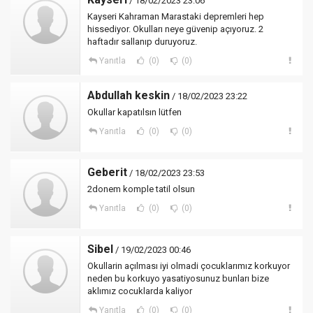
/ 18/02/2023 23:06
Kayseri Kahraman Marastaki depremleri hep
hissediyor. Okulları neye güvenip açıyoruz. 2
haftadır sallanıp duruyoruz.
Yanıtla
(0)
(0)
Abdullah keskin
/ 18/02/2023 23:22
Okullar kapatılsın lütfen
Yanıtla
(0)
(0)
Geberit
/ 18/02/2023 23:53
2donem komple tatil olsun
Yanıtla
(0)
(0)
Sibel
/ 19/02/2023 00:46
Okullarin açılması iyi olmadi çocuklarımız korkuyor
neden bu korkuyo yasatiyosunuz bunları bize
aklımız cocuklarda kaliyor
Yanıtla
(0)
(0)