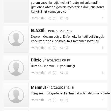
yorum yapanlar eğitimci mi fırsatçı mi anlamadim
gitti önce afet bölgesinin merkezine dokunun sonra
kendi ilinizi konuşun ayıp
Yanıtla
(0)
(0)
ELAZIĞ
/ 19/02/2023 07:09
Deprem devam ediyor lütfen okullar tatil edilsin çok
korkuyoruz çok..psikolojimiz tamamen bozuldu
Yanıtla
(0)
(0)
Düziçi
/ 19/02/2023 08:19
Burada. Deprem. Oluyor. Düziçi
Yanıtla
(0)
(0)
Mahmut
/ 19/02/2023 15:18
Tümyinedrtürkiyedeokullar1martakadartatilolmalıyinede
Yanıtla
(0)
(0)