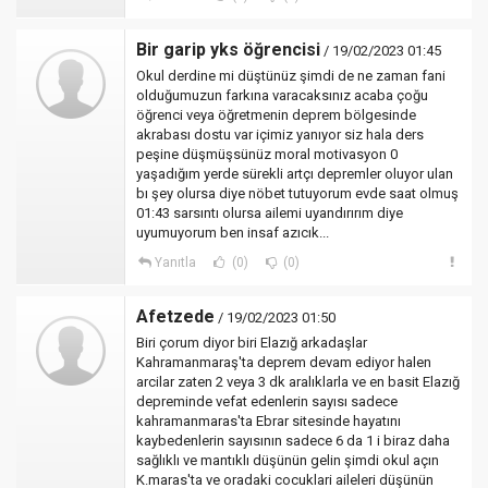
Bir garip yks öğrencisi
/ 19/02/2023 01:45
Okul derdine mi düştünüz şimdi de ne zaman fani
olduğumuzun farkına varacaksınız acaba çoğu
öğrenci veya öğretmenin deprem bölgesinde
akrabası dostu var içimiz yanıyor siz hala ders
peşine düşmüşsünüz moral motivasyon 0
yaşadığım yerde sürekli artçı depremler oluyor ulan
bı şey olursa diye nöbet tutuyorum evde saat olmuş
01:43 sarsıntı olursa ailemi uyandırırım diye
uyumuyorum ben insaf azıcık...
Yanıtla
(0)
(0)
Afetzede
/ 19/02/2023 01:50
Biri çorum diyor biri Elazığ arkadaşlar
Kahramanmaraş'ta deprem devam ediyor halen
arcilar zaten 2 veya 3 dk aralıklarla ve en basit Elazığ
depreminde vefat edenlerin sayısı sadece
kahramanmaras'ta Ebrar sitesinde hayatını
kaybedenlerin sayısının sadece 6 da 1 i biraz daha
sağlıklı ve mantıklı düşünün gelin şimdi okul açın
K.maras'ta ve oradaki cocuklari aileleri düşünün