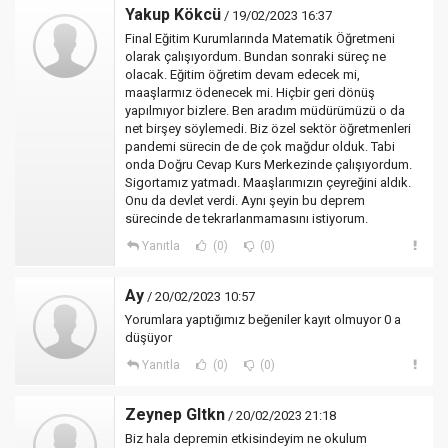
Yakup Kökcü
/ 19/02/2023 16:37
Final Eğitim Kurumlarında Matematik Öğretmeni
olarak çalışıyordum. Bundan sonraki süreç ne
olacak. Eğitim öğretim devam edecek mi,
maaşlarmız ödenecek mi. Hiçbir geri dönüş
yapılmıyor bizlere. Ben aradım müdürümüzü o da
net birşey söylemedi. Biz özel sektör öğretmenleri
pandemi sürecin de de çok mağdur olduk. Tabi
onda Doğru Cevap Kurs Merkezinde çalışıyordum.
Sigortamız yatmadı. Maaşlarımızın çeyreğini aldık.
Onu da devlet verdi. Aynı şeyin bu deprem
sürecinde de tekrarlanmamasını istiyorum.
Yanıtla
(0)
(0)
Ay
/ 20/02/2023 10:57
Yorumlara yaptığımız beğeniler kayıt olmuyor 0 a
düşüyor
Yanıtla
(0)
(0)
Zeynep Gltkn
/ 20/02/2023 21:18
Biz hala depremin etkisindeyim ne okulum