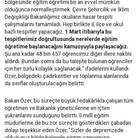
bölgesinde eğitim öğretimi bir an evvel mümkün
olduğunca normalleştirmek. Çevre Şehircilik ve İklim
Değişikliği Bakanlığımız okulların hasar tespiti
çalışmalarını tamamladı. Hep birlikte il, ilçe ve okul
bazlı tespitler yapacağız.
1 Mart itibarıyla bu
tespitlerimiz doğrultusunda nerelerde eğitim
öğretime başlanacağını kamuoyuyla paylaşacağız.
Şu ana kadar 48 bin 457 öğrencimiz diğer illere naklini
aldırdı. Bundan sonra da bu talepte bulunan öğrenciler
için her türlü kolaylık sağlanacak." ifadelerini kullandı.
Özer, bölgedeki çadırkentler ve toplanma alanlarında
da sınıflar oluşturulacağını belirtti.
Bakan Özer, bu süreçte büyük fedakârlıkla çalışan tüm
öğretmen ve Bakanlık yöneticilerine en içten
şükranlarını sunduğunu belirtti. İl millî eğitim
müdürlerine de bu zor süreçte gösterdikleri çabadan
dolayı teşekkür eden Özer, "Sizler de depremzede
olduğunuz hâlde bölgede eğitim camiamızın