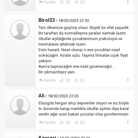
Yanıtla
(0)
(0)
Birol33
/ 18/02/2023 22:30
Tüm ülkemize geçmiş olsun. Büyük bir afet yaşadık.
Bir taraftan da normalleşme yaraları sarmak lazım.
Okullar açıldığında çocuklarımızın psikolojisi ve
travmalarını atlatmak lazım.
Evim hasarlı. Nasıl oturup o eve çocukları nasıl
sokacağım. Kiralar uçtu. Taşıma firmaları uçuk fiyat
çekiyor.
Ayrıca taşınacağım eve nasıl güveneceğiz...
Bir çıkmazdayız yani...
Yanıtla
(0)
(0)
Ali
/ 18/02/2023 23:05
Elazıgda hergun artçı depremler oluyor ve siz böyle
bi durumda hangı mantıkla okullar açilsin diye karar
verdin eğer sizin bakan çocuları olsa gonderirmisin
Yanıtla
(0)
(0)
Kayseri