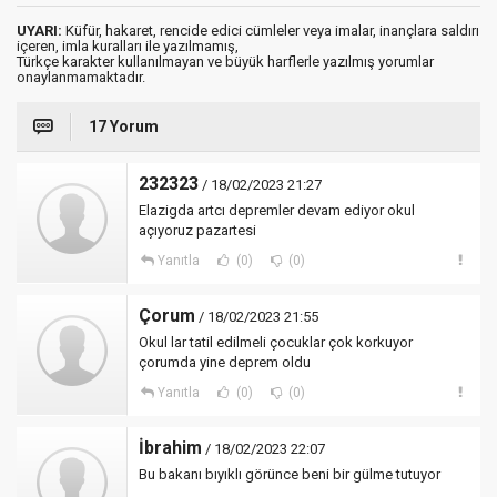
UYARI:
Küfür, hakaret, rencide edici cümleler veya imalar, inançlara saldırı
içeren, imla kuralları ile yazılmamış,
Türkçe karakter kullanılmayan ve büyük harflerle yazılmış yorumlar
onaylanmamaktadır.
17 Yorum
232323
/ 18/02/2023 21:27
Elazigda artcı depremler devam ediyor okul
açıyoruz pazartesi
Yanıtla
(0)
(0)
Çorum
/ 18/02/2023 21:55
Okul lar tatil edilmeli çocuklar çok korkuyor
çorumda yine deprem oldu
Yanıtla
(0)
(0)
İbrahim
/ 18/02/2023 22:07
Bu bakanı bıyıklı görünce beni bir gülme tutuyor