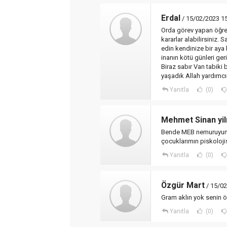
Erdal
/ 15/02/2023 1
Orda görev yapan öğre
kararlar alabilirsiniz. S
edin kendinize bir aya
inanın kötü günleri ge
Biraz sabır Van tabiki
yaşadık Allah yardımcı
Yanıtla
(0)
Mehmet Sinan yi
Bende MEB nemuruyum Ad
çocuklarımın piskolojis
Yanıtla
(0)
Özgür Mart
/ 15/02
Gram aklın yok senin ö
Yanıtla
(0)