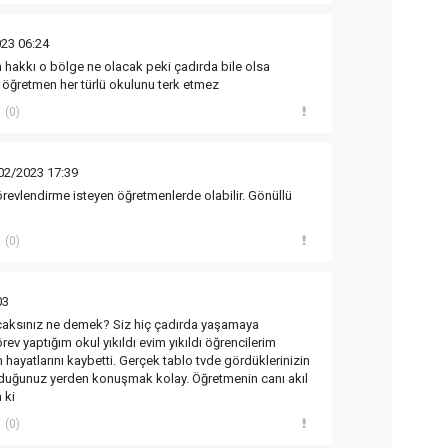
23 06:24
 hakkı o bölge ne olacak peki çadırda bile olsa
 öğretmen her türlü okulunu terk etmez
(0)
02/2023 17:39
evlendirme isteyen öğretmenlerde olabilir. Gönüllü
(0)
03
acaksınız ne demek? Siz hiç çadırda yaşamaya
rev yaptığım okul yıkıldı evim yıkıldı öğrencilerim
hayatlarını kaybetti. Gerçek tablo tvde gördüklerinizin
duğunuz yerden konuşmak kolay. Öğretmenin canı akıl
 ki
(0)