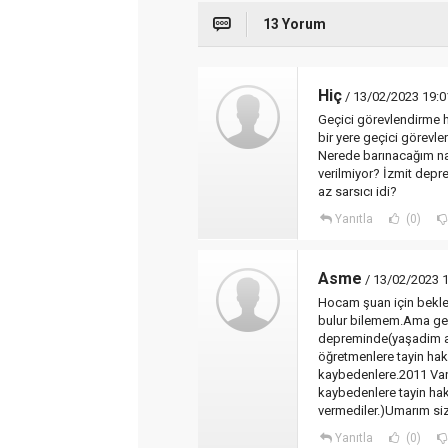
13 Yorum
Hiç
/ 13/02/2023 19:0
Geçici görevlendirme 
bir yere geçici görevlen
Nerede barınacağım na
verilmiyor? İzmit depr
az sarsıcı idi?
Yanıtla
(0)
Asme
/ 13/02/2023 
Hocam şuan için bekle
bulur bilemem.Ama geç
depreminde(yaşadim a
öğretmenlere tayin hakk
kaybedenlere.2011 Van 
kaybedenlere tayin hakk
vermediler.)Umarım sizler
Yanıtla
(0)