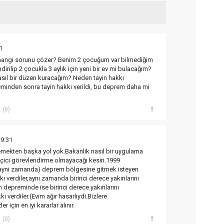
1
hangi sorunu çözer? Benim 2 çocuğum var bilmediğim
dirilip 2 çocukla 3 aylık için yeni bir ev mi bulacağım?
sıl bir düzen kuracağım? Neden tayin hakkı
eminden sonra tayin hakkı verildi, bu deprem daha mi
(0)
19:31
mekten başka yol yok.Bakanlik nasıl bir uygulama
ici görevlendirme olmayacağı kesin.1999
yni zamanda) deprem bölgesine gitmek isteyen
ı verdiler,aynı zamanda birinci derece yakınlarını
depreminde ise birinci derece yakınlarını
ı verdiler.(Evim ağır hasarlıydi.Bizlere
 için en iyi kararlar alınır.
(0)