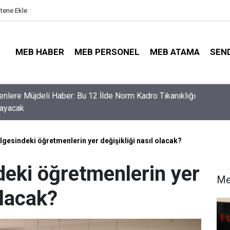
itene Ekle
MEB HABER
MEB PERSONEL
MEB ATAMA
SEN
nler İçin Son Saatler! MEB E-Sınav Görev Başvurularında Süre
r
gesindeki öğretmenlerin yer değişikliği nasıl olacak?
eki öğretmenlerin yer
Me
olacak?