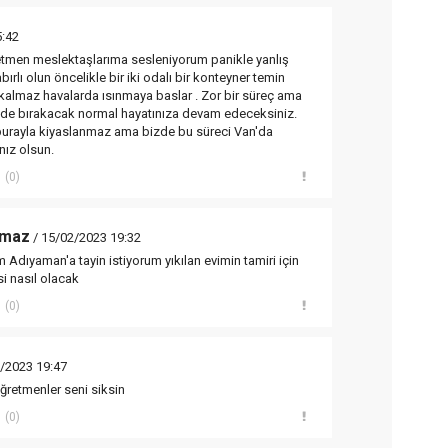
5:42
tmen meslektaşlarıma sesleniyorum panikle yanlış
abırlı olun öncelikle bir iki odalı bir konteyner temin
 kalmaz havalarda ısınmaya baslar . Zor bir süreç ama
ride bırakacak normal hayatınıza devam edeceksiniz.
 burayla kiyaslanmaz ama bizde bu süreci Van'da
nız olsun.
(0)
lmaz
/ 15/02/2023 19:32
ıyaman'a tayin istiyorum yıkılan evimin tamiri için
i nasıl olacak
(0)
/2023 19:47
ğretmenler seni siksin
(0)