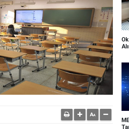
Ok
Alı
ME
Ta