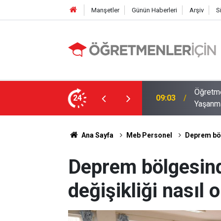
Manşetler
Günün Haberleri
Arşiv
S
12 İlde Norm Kadro Tıkanıklığı
Öğretme
24
19:02
Doluyo
Ana Sayfa
Meb Personel
Deprem böl
Deprem bölgesind
değişikliği nasıl 