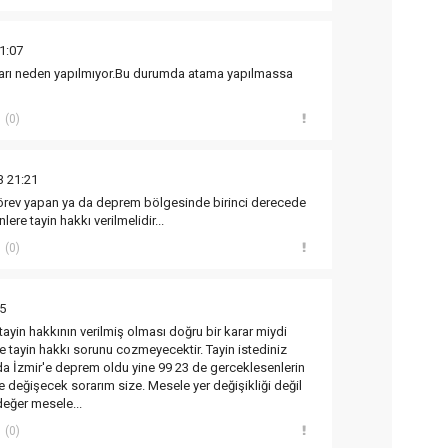
1:07
arı neden yapılmıyor.Bu durumda atama yapılmassa
(0)
3 21:21
rev yapan ya da deprem bölgesinde birinci derecede
ere tayin hakkı verilmelidir...
(0)
5
ayin hakkının verilmiş olması doğru bir karar miydi
e tayin hakkı sorunu cozmeyecektir. Tayin istediniz
 da İzmir'e deprem oldu yine 99 23 de gerceklesenlerin
e değişecek sorarım size. Mesele yer değişikliği değil
değer mesele...
(0)