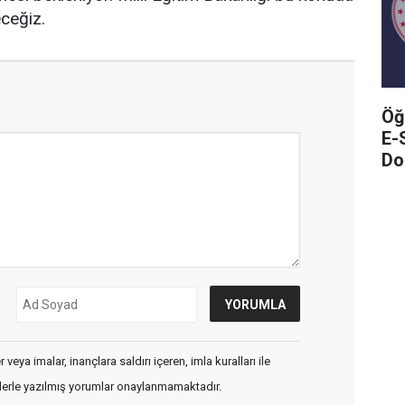
eceğiz.
Öğ
E-
Do
veya imalar, inançlara saldırı içeren, imla kuralları ile
flerle yazılmış yorumlar onaylanmamaktadır.