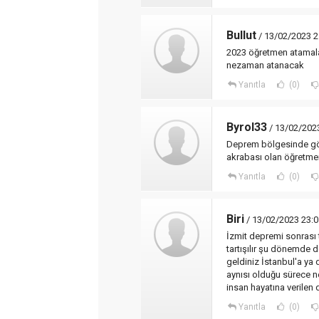
Bullut
/ 13/02/2023 2
2023 öğretmen atamal
nezaman atanacak
Yanıtla
(0)
Byrol33
/ 13/02/202
Deprem bölgesinde gö
akrabası olan öğretmenl
Yanıtla
(0)
Biri
/ 13/02/2023 23:0
İzmit depremi sonrası t
tartışılır şu dönemde d
geldiniz İstanbul'a ya
aynısı olduğu sürece n
insan hayatına verilen 
Yanıtla
(0)