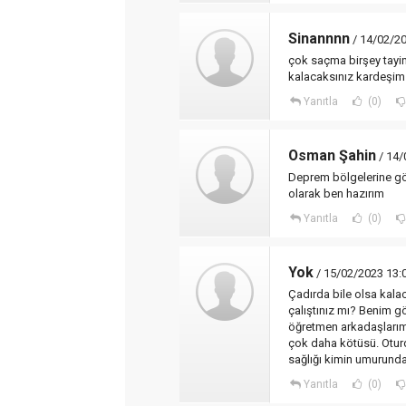
Sinannnn
/ 14/02/20
çok saçma birşey tayin
kalacaksınız kardeşim
Yanıtla
(0)
Osman Şahin
/ 14/
Deprem bölgelerine gör
olarak ben hazırım
Yanıtla
(0)
Yok
/ 15/02/2023 13:
Çadırda bile olsa kal
çalıştınız mı? Benim gö
öğretmen arkadaşlarım 
çok daha kötüsü. Otur
sağlığı kimin umurunda
Yanıtla
(0)