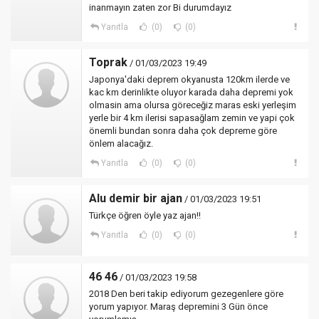
inanmayın zaten zor Bi durumdayız
Yanıtla
(0)
(0)
Toprak
/ 01/03/2023 19:49
Japonya'daki deprem okyanusta 120km ilerde ve
kac km derinlikte oluyor karada daha depremi yok
olmasin ama olursa göreceğiz maras eski yerleşim
yerle bir 4 km ilerisi sapasağlam zemin ve yapi çok
önemli bundan sonra daha çok depreme göre
önlem alacağız.
Yanıtla
(0)
(0)
Alu demir bir ajan
/ 01/03/2023 19:51
Türkçe öğren öyle yaz ajan!!
Yanıtla
(0)
(0)
46 46
/ 01/03/2023 19:58
2018 Den beri takip ediyorum gezegenlere göre
yorum yapıyor. Maraş depremini 3 Gün önce