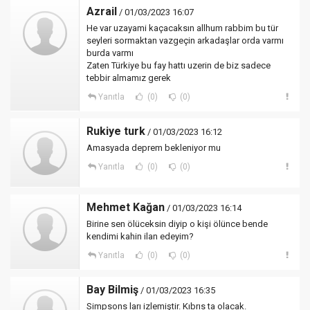
Azrail
/ 01/03/2023 16:07
He var uzayami kaçacaksın allhum rabbim bu tür
seyleri sormaktan vazgeçin arkadaşlar orda varmı
burda varmı
Zaten Türkiye bu fay hattı uzerin de biz sadece
tebbir almamız gerek
Yanıtla
(0)
(0)
Rukiye turk
/ 01/03/2023 16:12
Amasyada deprem bekleniyor mu
Yanıtla
(0)
(0)
Mehmet Kağan
/ 01/03/2023 16:14
Birine sen ölüceksin diyip o kişi ölünce bende
kendimi kahin ilan edeyim?
Yanıtla
(0)
(0)
Bay Bilmiş
/ 01/03/2023 16:35
Simpsons ları izlemiştir. Kıbrıs ta olacak.