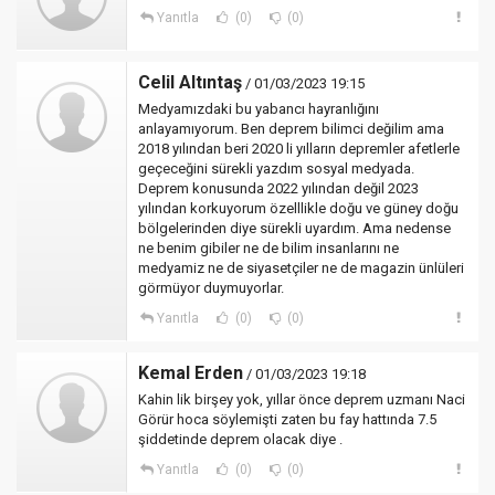
Yanıtla
(0)
(0)
Celil Altıntaş
/ 01/03/2023 19:15
Medyamızdaki bu yabancı hayranlığını
anlayamıyorum. Ben deprem bilimci değilim ama
2018 yılından beri 2020 li yılların depremler afetlerle
geçeceğini sürekli yazdım sosyal medyada.
Deprem konusunda 2022 yılından değil 2023
yılından korkuyorum özelllikle doğu ve güney doğu
bölgelerinden diye sürekli uyardım. Ama nedense
ne benim gibiler ne de bilim insanlarını ne
medyamiz ne de siyasetçiler ne de magazin ünlüleri
görmüyor duymuyorlar.
Yanıtla
(0)
(0)
Kemal Erden
/ 01/03/2023 19:18
Kahin lik birşey yok, yıllar önce deprem uzmanı Naci
Görür hoca söylemişti zaten bu fay hattında 7.5
şiddetinde deprem olacak diye .
Yanıtla
(0)
(0)