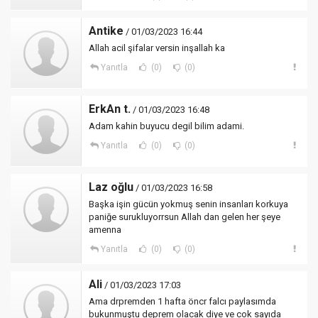
Antike
/ 01/03/2023 16:44
Allah acil şifalar versin inşallah ka
Yanıtla
(0)
(0)
ErkAn t.
/ 01/03/2023 16:48
Adam kahin buyucu degil bilim adami.
Yanıtla
(0)
(0)
Laz oğlu
/ 01/03/2023 16:58
Başka işin gücün yokmuş senin insanları korkuya
paniğe surukluyorrsun Allah dan gelen her şeye
amenna
Yanıtla
(0)
(0)
Ali
/ 01/03/2023 17:03
Ama drpremden 1 hafta öncr falcı paylasımda
bukunmuştu deprem olacak diye ve cok sayıda