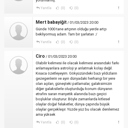
yorumlamış.
Yanıtla
(0)
(0)
Mert babayiğit
/ 01/03/2023 20:00
Günde 1000 tane artçının olduğu yerde artçı
bekliyormuş adam. Tam bir şarlatan :/
Yanıtla
(0)
(0)
Ciro
/ 01/03/2023 20:00
Olabilir kelimesi ile olacak kelimesi arasındaki farkı
anlamayanlara astroloji yı anlatmak kolay değil.
Kısaca özetleyeyim. Gökyüzündeki bazı yıldızların
gezegenlerin ve ayın dünyadaki herhangi bir yere
olan açıları, güneşteki patlamalar, galaksimizin
diğer galaksilerle oluşturduğu konum dünyanın
etrafını saran manyetik alanında bazı geçici
boşluklar oluşturur. Böyle zamanlarda kitlesel
olaylar doğal felaketler, dünya çapında büyük
olaylar gerçekleşir. Yüzde yüz bu olacak denilemez
ama yüksek
Yanıtla
(0)
(0)