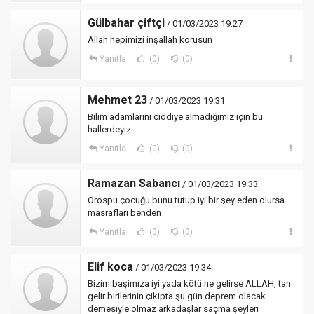
Gülbahar çiftçi
/ 01/03/2023 19:27
Allah hepimizi inşallah korusun
Yanıtla
(0)
(0)
Mehmet 23
/ 01/03/2023 19:31
Bilim adamlarını ciddiye almadığımız için bu
hallerdeyiz
Yanıtla
(0)
(0)
Ramazan Sabancı
/ 01/03/2023 19:33
Orospu çocuğu bunu tutup iyi bir şey eden olursa
masrafları benden
Yanıtla
(0)
(0)
Elif koca
/ 01/03/2023 19:34
Bizim başimıza iyi yada kötü ne gelirse ALLAH, tan
gelir birilerinin çikipta şu gün deprem olacak
demesiyle olmaz arkadaşlar saçma şeyleri