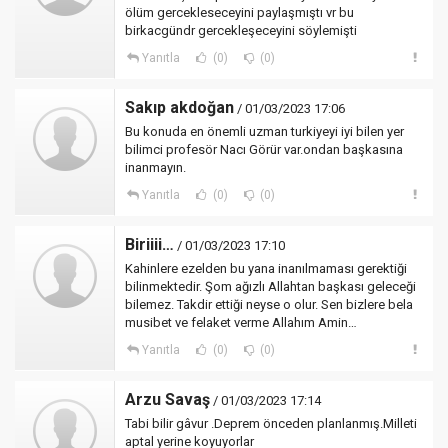
ölüm gercekleseceyini paylaşmıştı vr bu
birkacgündr gercekleşeceyini söylemişti
Yanıtla
(0)
(0)
Sakıp akdoğan
/ 01/03/2023 17:06
Bu konuda en önemli uzman turkiyeyi iyi bilen yer
bilimci profesör Nacı Görür var.ondan başkasına
inanmayın.
Yanıtla
(0)
(0)
Biriiii…
/ 01/03/2023 17:10
Kahinlere ezelden bu yana inanılmaması gerektiği
bilinmektedir. Şom ağızlı Allahtan başkası geleceği
bilemez. Takdir ettiği neyse o olur. Sen bizlere bela
musibet ve felaket verme Allahım Amin…
Yanıtla
(0)
(0)
Arzu Savaş
/ 01/03/2023 17:14
Tabi bilir gâvur .Deprem önceden planlanmış.Milleti
aptal yerine koyuyorlar