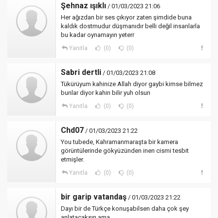
Şehnaz ışıklı
/ 01/03/2023 21:06
Her ağızdan bir ses çıkıyor zaten şimdide buna
kaldık dostmudur düşmanıdır belli değil insanlarla
bu kadar oynamayın yeterr
Yanıtla
(0)
(0)
Sabri dertli
/ 01/03/2023 21:08
Tükürüyum kahinize Allah diyor gaybi kimse bilmez
bunlar diyor kahin bilir yuh olsun
Yanıtla
(0)
(0)
Chd07
/ 01/03/2023 21:22
You tubede, Kahramanmaraşta bir kamera
görüntülerinde gökyüzünden inen cismi tesbit
etmişler.
Yanıtla
(0)
(0)
bir garip vatandaş
/ 01/03/2023 21:22
Dayı bir de Türkçe konuşabilsen daha çok şey
anlatacaksın ama..