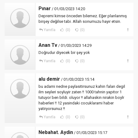
Pınar
/ 01/03/2023 14:20
Depremi kimse önceden bilemez. Eğer planlanmış
birşey değilse tabi. Allah sonumuzu hayır etsin.
Yanıtla
(0)
(0)
Anan Tv
/ 01/03/2023 14:29
Doğrudur diyecek bir şey yok
Yanıtla
(0)
(0)
alu demir
/ 01/03/2023 15:14
bu adami nedne paylasitirsunuz kahin falan degil
ilrn seyleri soyluyir zaten !! 1000 tahnin yapitor 1
tutuyor ben bildi. oluyor !! allahaskin nirakin boylr
haberleri !! 12 yasindaki cocuklarami haber
yatiryorsunuz !!
Yanıtla
(0)
(0)
Nebahat. Aydin
/ 01/03/2023 15:17