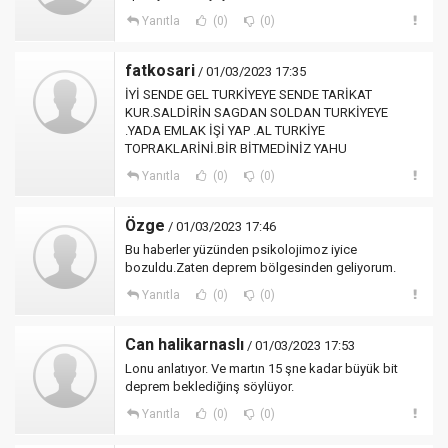
Yanıtla
(0)
(0)
fatkosari
/ 01/03/2023 17:35
İYİ SENDE GEL TURKİYEYE SENDE TARİKAT
KUR.SALDİRİN SAGDAN SOLDAN TURKİYEYE
.YADA EMLAK İŞİ YAP .AL TURKİYE
TOPRAKLARİNİ.BİR BİTMEDİNİZ YAHU
Yanıtla
(0)
(0)
Özge
/ 01/03/2023 17:46
Bu haberler yüzünden psikolojimoz iyice
bozuldu.Zaten deprem bölgesinden geliyorum.
Yanıtla
(0)
(0)
Can halikarnaslı
/ 01/03/2023 17:53
Lonu anlatıyor. Ve martın 15 şne kadar büyük bit
deprem beklediğinş söylüyor.
Yanıtla
(0)
(0)