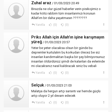
Zuhal araz
/ 01/03/2023 20:49
Birazda ne olur güzel haberler verin pisikojimiz o
kadar kötü rabbim tüm insanlarımızı korusun
Allah'ım bir daha yaşatmasın ????????
Yanıtla
(0)
(0)
Priks Allah için Allah'ın işine karışmayın
yüreğ
/ 01/03/2023 20:57
Yeter be yeter olacaksa olsun bir günde bu
depremler kurtulalım bu korkudan ölecez be siz
insanları kandırmaktan başka bir şey bilmiyorsunuz
insanları öldürdünüz şimdi de kalanları da evlerinde
mi olacaksınız nasıl kaldıracak siniz bu vebali
Yanıtla
(0)
(0)
Selçuk
/ 01/03/2023 21:03
Malatya da hergun artçı sarsıntı var hemde güçlü
artçı oluyor 2 yıl devam edecek
Yanıtla
(0)
(0)