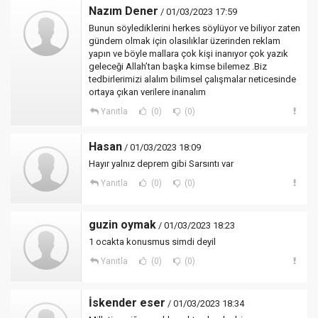
Nazım Dener
/ 01/03/2023 17:59
Bunun söylediklerini herkes söylüyor ve biliyor zaten
gündem olmak için olasılıklar üzerinden reklam
yapın ve böyle mallara çok kişi inanıyor çok yazık
geleceği Allah’tan başka kimse bilemez .Biz
tedbirlerimizi alalım bilimsel çalışmalar neticesinde
ortaya çıkan verilere inanalım
Yanıtla
(0)
(0)
Hasan
/ 01/03/2023 18:09
Hayır yalnız deprem gibi Sarsıntı var
Yanıtla
(0)
(0)
guzin oymak
/ 01/03/2023 18:23
1 ocakta konusmus simdi deyil
Yanıtla
(0)
(0)
İskender eser
/ 01/03/2023 18:34