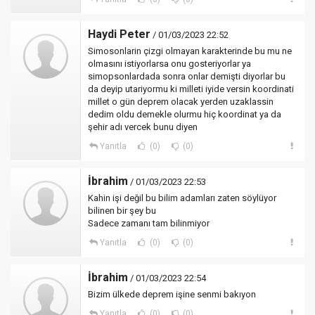
Haydi Peter
/ 01/03/2023 22:52
Simosonlarin çizgi olmayan karakterinde bu mu ne
olmasını istiyorlarsa onu gosteriyorlar ya
simopsonlardada sonra onlar demişti diyorlar bu
da deyip utariyormu ki milleti iyide versin koordinati
millet o gün deprem olacak yerden uzaklassin
dedim oldu demekle olurmu hiç koordinat ya da
şehir adı vercek bunu diyen
Yanıtla
(0)
(0)
İbrahim
/ 01/03/2023 22:53
Kahin işi değil bu bilim adamları zaten söylüyor
bilinen bir şey bu
Sadece zamanı tam bilinmiyor
Yanıtla
(0)
(0)
İbrahim
/ 01/03/2023 22:54
Bizim ülkede deprem işine senmi bakıyon
Yanıtla
(0)
(0)