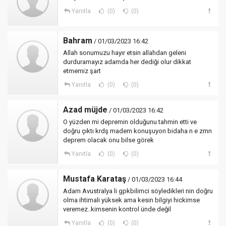
Yanıtla
(0)
(0)
Bahram
/ 01/03/2023 16:42
Allah sonumuzu hayır etsin allahdan geleni
durduramayız adamda her dediği olur dikkat
etmemiz şart
Yanıtla
(0)
(0)
Azad müjde
/ 01/03/2023 16:42
O yüzden mi depremin olduğunu tahmin etti ve
doğru çıktı krdş madem konuşuyon bidaha n e zmn
deprem olacak onu bilse görek
Yanıtla
(0)
(0)
Mustafa Karataş
/ 01/03/2023 16:44
Adam Avustralya li gpkbilimci söyledikleri nin doğru
olma ihtimali yüksek ama kesin bilgiyi hickimse
veremez..kimsenin kontrol ünde değil
Yanıtla
(0)
(0)