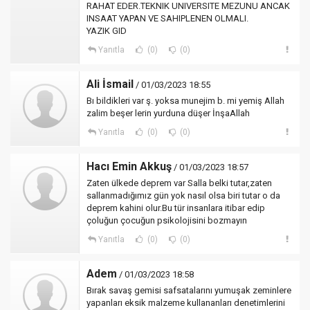
RAHAT EDER.TEKNIK UNIVERSITE MEZUNU ANCAK
INSAAT YAPAN VE SAHIPLENEN OLMALI.
YAZIK GID
Yanıtla
(0)
(0)
Ali İsmail
/ 01/03/2023 18:55
Bı bildikleri var ş. yoksa munejim b. mi yemiş Allah
zalim beşer lerin yurduna düşer İnşaAllah
Yanıtla
(0)
(0)
Hacı Emin Akkuş
/ 01/03/2023 18:57
Zaten ülkede deprem var Salla belki tutar,zaten
sallanmadığımız gün yok nasıl olsa biri tutar o da
deprem kahini olur.Bu tür insanlara itibar edip
çoluğun çocuğun psikolojisini bozmayın
Yanıtla
(0)
(0)
Adem
/ 01/03/2023 18:58
Bırak savaş gemisi safsatalarını yumuşak zeminlere
yapanları eksik malzeme kullananları denetimlerini