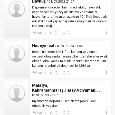
Baykuş
/ 01/03/2023 21:54
Depremler önceden tahmin edilebilir, helenistik
çağdan beri bu yüzey altı kırılma ve kaymalar
hayvanlar tarafından en azından 10 15 dk önce fark
edilebilir. Evet yapay deprem senaryoları da olabilir
imkansız değil.
Yanıtla
(0)
(0)
Huseyin bal
/ 01/03/2023 21:54
Benim ülkemde 6284 iftira kanunu ve zinanın
serbest olmasından sonra ülkemde felaketler eksik
olmadı olmuyacak ta çünkü benim ülkemde zulüm
kanunu İstanbul sözleşmesi ile 6284 var
Yanıtla
(0)
(0)
Malatya,
Kahramanmaraş,Hatay,Adıyaman...
/
01/03/2023 21:57
Kıyamet de kopabilir. Denizler taşabilir. Gök
düşebilir, vesaire.
Yanıtla
(0)
(0)