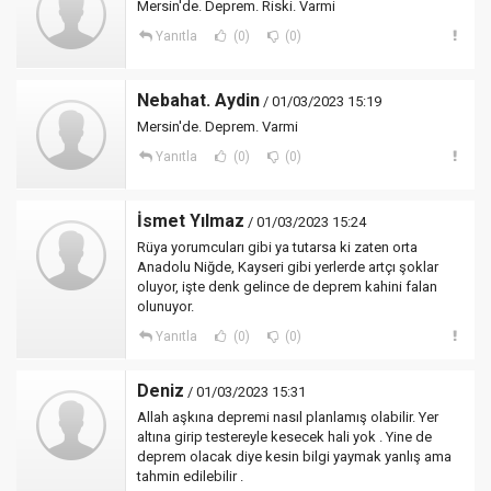
Mersin'de. Deprem. Riski. Varmi
Yanıtla
(0)
(0)
Nebahat. Aydin
/ 01/03/2023 15:19
Mersin'de. Deprem. Varmi
Yanıtla
(0)
(0)
İsmet Yılmaz
/ 01/03/2023 15:24
Rüya yorumcuları gibi ya tutarsa ki zaten orta
Anadolu Niğde, Kayseri gibi yerlerde artçı şoklar
oluyor, işte denk gelince de deprem kahini falan
olunuyor.
Yanıtla
(0)
(0)
Deniz
/ 01/03/2023 15:31
Allah aşkına depremi nasıl planlamış olabilir. Yer
altına girip testereyle kesecek hali yok . Yine de
deprem olacak diye kesin bilgi yaymak yanlış ama
tahmin edilebilir .