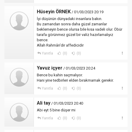
Hüseyin ÖRNEK
/ 01/03/2023 20:19
İyi düşünün dünyadaki insanlara bakın.
Bu zamandan sonra daha güzel zamanlar
beklemeyin bence olursa bile kısa vadeli olur. Öbür
tarafa görünmez güzel bir valiz hazırlamalıyız
bence.
Allah Rahmân'dir affedicidir
Yanıtla
(0)
(0)
Yavuz içyer
/ 01/03/2023 20:24
Bence bu kahin saçmalıyor.
Hani yine tedbirleri elden bırakmamak gerekir.
Yanıtla
(0)
(0)
Ali tay
/ 01/03/2023 20:40
Abi eyt 5 bine düşer mi
Yanıtla
(0)
(0)