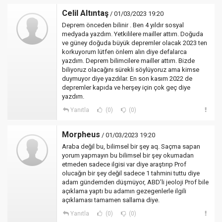
Celil Altıntaş
/ 01/03/2023 19:20
Deprem önceden bilinir . Ben 4 yıldır sosyal
medyada yazdım. Yetkililere mailler attım. Doğuda
ve güney doğuda büyük depremler olacak 2023 ten
korkuyorum lütfen önlem alın diye defalarca
yazdım. Deprem bilimcilere mailler attım. Bizde
biliyoruz olacağını sürekli söylüyoruz ama kimse
duymuyor diye yazdılar. En son kasım 2022 de
depremler kapıda ve herşey için çok geç diye
yazdım.
Yanıtla
(0)
(0)
Morpheus
/ 01/03/2023 19:20
Araba değil bu, bilimsel bir şey aq. Saçma sapan
yorum yapmayın bu bilimsel bir şey okumadan
etmeden sadece ilgisi var diye araştırıp Prof
olucağın bir şey değil sadece 1 tahmini tuttu diye
adam gündemden düşmüyor, ABD’li jeoloji Prof bile
açıklama yaptı bu adamın gezegenlerle ilgili
açıklaması tamamen sallama diye.
Yanıtla
(0)
(0)