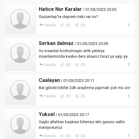
Hatice Nur Karalar
/ 01/03/2023 20:05
Gaziantep'te deprem riski var mı?
Yanıtla
(0)
(0)
Serkan dalmaz
/ 01/03/2023 20:09
Su insanlari korkutmayin artik yeterya
insanlarimizda keske ders alsaniz biraz ya ayip ya
Yanıtla
(0)
(0)
Caalayan
/ 01/03/2023 20:11
Bal gibide bilirler 2dk araştırma yapmak çok mu zor
Yanıtla
(0)
(0)
Yuksel
/ 01/03/2023 20:17
Gaybi allahtan başkası bilemez elin gavuru sallio
inaniyosunuz
Yanıtla
(0)
(0)