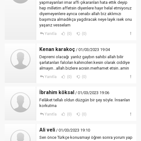
yapmayanlari imar affı çıkaranları hata ettik deyip
hep milletim affetsin diyenlere hayır helal etmiyoruz
diyemeyenlere ayrıca cenabı allah biz aklımızı
başımıza almadıkça yagdiracak neye layık isek onu
yaşarız vesselam
Yanıtla
(0)
(0)
Kenan karakoç
/ 01/03/2023 19:04
Depremi olacağı .yanlız gaybın sahibi allah bilir
şarlatanları falcıları kahincileri.kesin olarak ciddiye
almayın...allah.bizlere acısin.merhamet etsin..amin
Yanıtla
(0)
(0)
İbrahim köksal
/ 01/03/2023 19:06
Felâket tellalı oldun düzgün bir şey söyle. İnsanları
korkutma
Yanıtla
(0)
(0)
Ali veli
/ 01/03/2023 19:10
Sen önce Türkçe konusmayi öğren sonra yorum yap