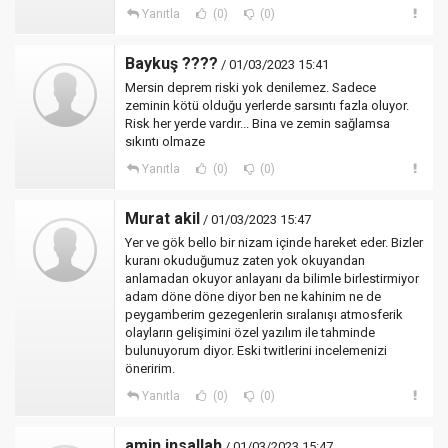
Yanıtla
(0)
(0)
Baykuş ????
/ 01/03/2023 15:41
Mersin deprem riski yok denilemez. Sadece
zeminin kötü olduğu yerlerde sarsıntı fazla oluyor.
Risk her yerde vardır... Bina ve zemin sağlamsa
sıkıntı olmaze
Yanıtla
(0)
(0)
Murat akil
/ 01/03/2023 15:47
Yer ve gök bello bir nizam içinde hareket eder. Bizler
kuranı okuduğumuz zaten yok okuyandan
anlamadan okuyor anlayanı da bilimle birlestirmiyor
adam döne döne diyor ben ne kahinim ne de
peygamberim gezegenlerin sıralanışı atmosferik
olayların gelişimini özel yazılım ile tahminde
bulunuyorum diyor. Eski twitlerini incelemenizi
öneririm.
Yanıtla
(0)
(0)
amin insallah
/ 01/03/2023 15:47