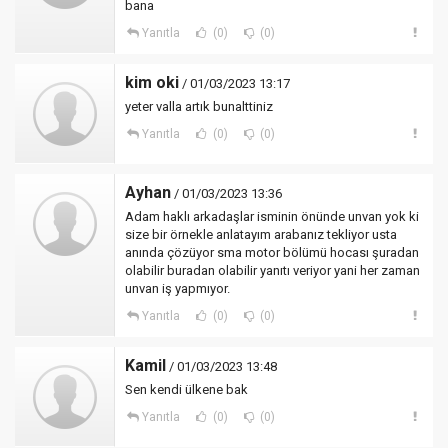
bana
Yanıtla
(0)
(0)
kim oki
/ 01/03/2023 13:17
yeter valla artık bunalttiniz
Yanıtla
(0)
(0)
Ayhan
/ 01/03/2023 13:36
Adam haklı arkadaşlar isminin önünde unvan yok ki
size bir örnekle anlatayım arabanız tekliyor usta
anında çözüyor sma motor bölümü hocası şuradan
olabilir buradan olabilir yanıtı veriyor yani her zaman
unvan iş yapmıyor.
Yanıtla
(0)
(0)
Kamil
/ 01/03/2023 13:48
Sen kendi ülkene bak
Yanıtla
(0)
(0)