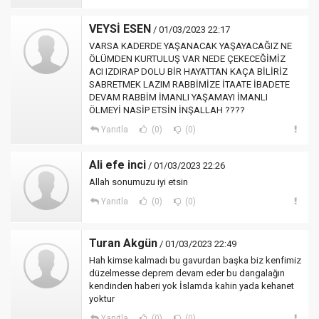
VEYSİ ESEN
/ 01/03/2023 22:17
VARSA KADERDE YAŞANACAK YAŞAYACAĞIZ NE
ÖLÜMDEN KURTULUŞ VAR NEDE ÇEKECEĞİMİZ
ACI IZDIRAP DOLU BİR HAYATTAN KAÇA BİLİRİZ
SABRETMEK LAZIM RABBİMİZE İTAATE İBADETE
DEVAM RABBİM İMANLI YAŞAMAYI İMANLI
ÖLMEYİ NASİP ETSİN İNŞALLAH ????
Yanıtla
(0)
(0)
Ali efe inci
/ 01/03/2023 22:26
Allah sonumuzu iyi etsin
Yanıtla
(0)
(0)
Turan Akgün
/ 01/03/2023 22:49
Hah kimse kalmadı bu gavurdan başka biz kenfimiz
düzelmesse deprem devam eder bu dangalağın
kendinden haberi yok İslamda kahin yada kehanet
yoktur
Yanıtla
(0)
(0)