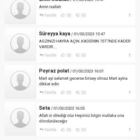
Amin isallah
Yanıtla
(0)
(0)
Süreyya kaya
/ 01/03/2023 15:47
AGZINIZI HAYRA AÇIN..KADER8N 7ST7NDE KADER
VARDIR...
Yanıtla
(0)
(0)
Poyraz polat
/ 01/03/2023 16:01
Mart ayi selamet gecerse birsey olmaz Mart ayina
dikkat edin
Yanıtla
(0)
(0)
Seta
/ 01/03/2023 16:05
Allah in dilediği olur Hepimiz bilgin mutlaka ona
döndürüleceğiz
Yanıtla
(0)
(0)