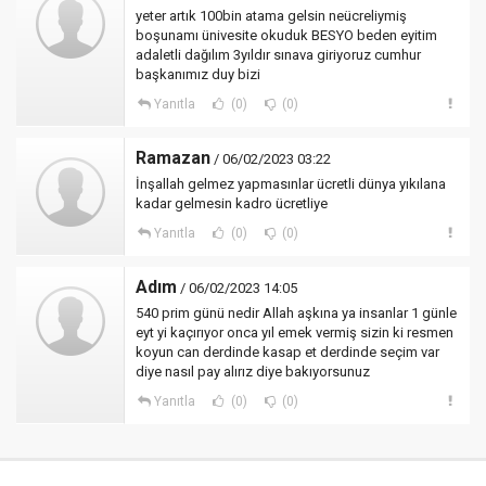
yeter artık 100bin atama gelsin neücreliymiş
boşunamı ünivesite okuduk BESYO beden eyitim
adaletli dağılım 3yıldır sınava giriyoruz cumhur
başkanımız duy bizi
Yanıtla
(0)
(0)
Ramazan
/ 06/02/2023 03:22
İnşallah gelmez yapmasınlar ücretli dünya yıkılana
kadar gelmesin kadro ücretliye
Yanıtla
(0)
(0)
Adım
/ 06/02/2023 14:05
540 prim günü nedir Allah aşkına ya insanlar 1 günle
eyt yi kaçırıyor onca yıl emek vermiş sizin ki resmen
koyun can derdinde kasap et derdinde seçim var
diye nasıl pay alırız diye bakıyorsunuz
Yanıtla
(0)
(0)