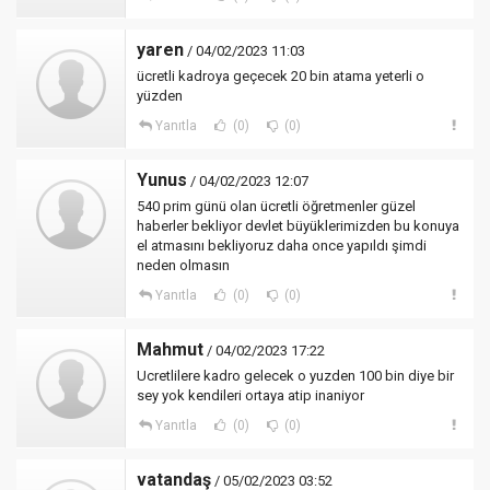
yaren
/ 04/02/2023 11:03
ücretli kadroya geçecek 20 bin atama yeterli o
yüzden
Yanıtla
(0)
(0)
Yunus
/ 04/02/2023 12:07
540 prim günü olan ücretli öğretmenler güzel
haberler bekliyor devlet büyüklerimizden bu konuya
el atmasını bekliyoruz daha once yapıldı şimdi
neden olmasın
Yanıtla
(0)
(0)
Mahmut
/ 04/02/2023 17:22
Ucretlilere kadro gelecek o yuzden 100 bin diye bir
sey yok kendileri ortaya atip inaniyor
Yanıtla
(0)
(0)
vatandaş
/ 05/02/2023 03:52