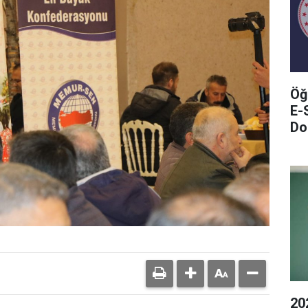
Öğ
E-
Do
20