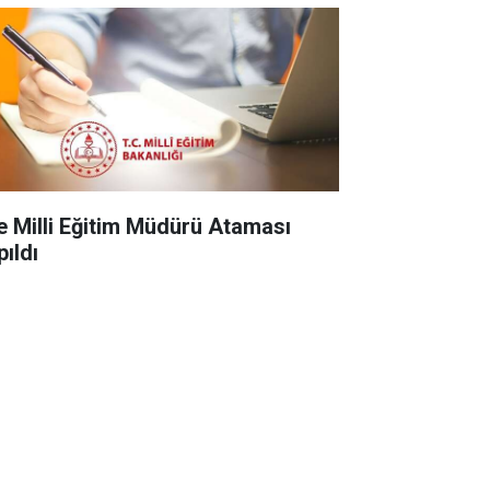
çe Milli Eğitim Müdürü Ataması
pıldı