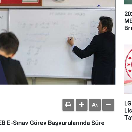
20
ME
Br
LG
Li
Ta
EB E-Sınav Görev Başvurularında Süre