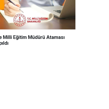
çe Milli Eğitim Müdürü Ataması
pıldı