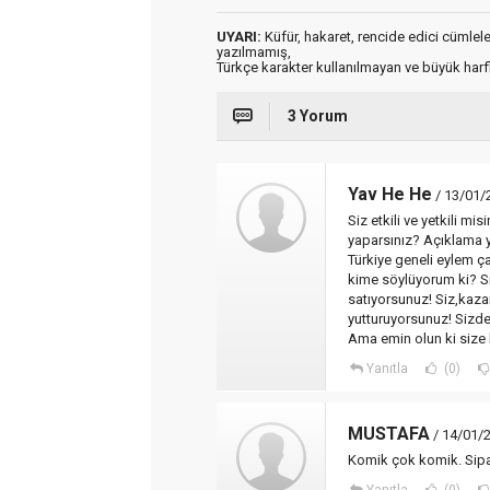
UYARI:
Küfür, hakaret, rencide edici cümleler 
yazılmamış,
Türkçe karakter kullanılmayan ve büyük har
3 Yorum
Yav He He
/ 13/01/
Siz etkili ve yetkili mi
yaparsınız? Açıklama 
Türkiye geneli eylem ç
kime söylüyorum ki? Si
satıyorsunuz! Siz,kazan
yutturuyorsunuz! Sizde 
Ama emin olun ki size 
Yanıtla
(0)
MUSTAFA
/ 14/01/
Komik çok komik. Sipa