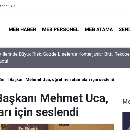
itene Ekle
MEB HABER
MEB PERSONEL
MEB ATAMA
SEN
lli Eğitim Müdürü Ataması Yapıldı
 Sen İl Başkanı Mehmet Uca, öğretmen atamaları için seslendi
l Başkanı Mehmet Uca,
Me
ı için seslendi