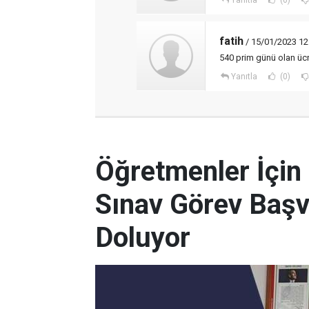
Yanıtla
(0)
fatih
/ 15/01/2023 12
540 prim günü olan ücr
Yanıtla
(0)
Öğretmenler İçin
Sınav Görev Başv
Doluyor