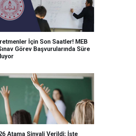
retmenler İçin Son Saatler! MEB
Sınav Görev Başvurularında Süre
luyor
26 Atama Sinyali Verildi: İşte