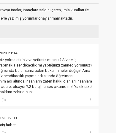
veya imalar, inançlara saldırı içeren, imla kuralları ile
flerle yazılmış yorumlar onaylanmamaktadır.
2023 21:14
siniz yoksa etkisiz ve yetkisiz misiniz? Siz ne iş
yapmakla sendikacılık mı yaptığınızı zannediyorsunuz?
ağrısında bulunsanız bakın bakalım neler değişir! Ama
z sendikacılık yapma adı altında öğretmeni
ım adı altında insanların zaten hakkı olanları insanlara
adalet olsaydı %2 barajına ses çıkarırdınız! Yazık size!
hakkım zehir olsun!
(0)
2023 12:08
riş haber