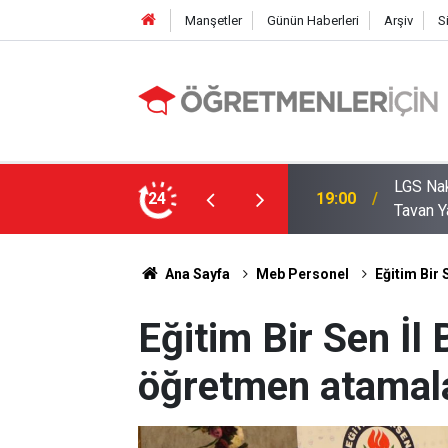
Manşetler
Günün Haberleri
Arşiv
S
zde Liselerde Kontenjanlar Bitti, Rekabet
24
09:05
İlçe Mi
Ana Sayfa
Meb Personel
Eğitim Bir
Eğitim Bir Sen İ
öğretmen atamalar