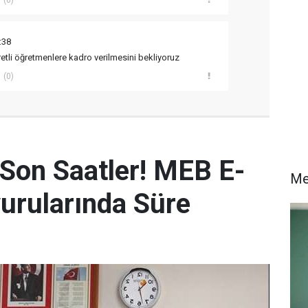
(0)
:38
etli öğretmenlere kadro verilmesini bekliyoruz
(0)
 Son Saatler! MEB E-
Me
urularında Süre