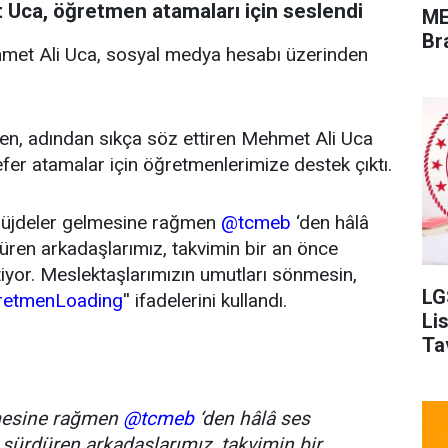
 Uca, öğretmen atamaları için seslendi
ME
Br
met Ali Uca, sosyal medya hesabı üzerinden
linen, adından sıkça söz ettiren Mehmet Ali Uca
er atamalar için öğretmenlerimize destek çıktı.
 müjdeler gelmesine rağmen
@tcmeb
‘den hâlâ
düren arkadaşlarımız, takvimin bir an önce
tiyor. Meslektaşlarımızın umutları sönmesin,
LG
retmenLoading
'' ifadelerini kullandı.
Li
Ta
lmesine rağmen
@tcmeb
‘den hâlâ ses
i sürdüren arkadaşlarımız, takvimin bir