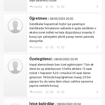
diye satarsınız biziiii
Yanıtla
(0)
(0)
Öğretmen
/ 28/03/2023 20:30
Sendikalar kapanmalı hiçbir işe yaramıyor.
Sendikada firmalarının sebeide 6 ayda verdikleri o
ekstra ücret milleti ne hala düşürdünuz insanlar 3
kuruş için şahsiyetini yitirdi parayı vernin yanında
duruyorlar
Yanıtla
(0)
(0)
Özelegitimci
/ 28/03/2023 20:39
Hayal alemindesin ben özel egitimciyim 7 bin ek
dersi bu ay alabiliyorum 5 hafta ekders 15 saat
nöbet + hepsinin %25 i ortaokul 35 saat derse
giriyorum 18 binde başöğretmen maaşı 25 bin
yapiyor bu da sana ders olsun cahilce savunma
yapma verilerle konuş
Yanıtla
(0)
(0)
İyice batirdilar
/ 28/03/2023 20:54