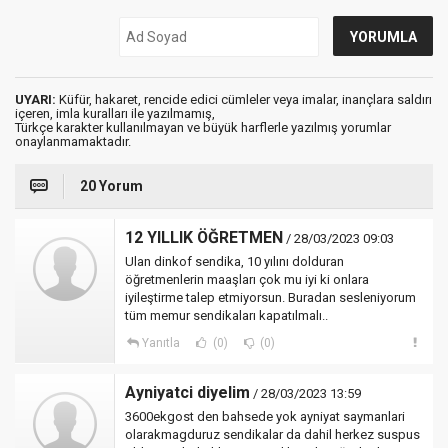
UYARI:
Küfür, hakaret, rencide edici cümleler veya imalar, inançlara saldırı
içeren, imla kuralları ile yazılmamış,
Türkçe karakter kullanılmayan ve büyük harflerle yazılmış yorumlar
onaylanmamaktadır.
20 Yorum
12 YILLIK ÖĞRETMEN
/ 28/03/2023 09:03
Ulan dinkof sendika, 10 yılını dolduran
öğretmenlerin maaşları çok mu iyi ki onlara
iyileştirme talep etmiyorsun. Buradan sesleniyorum
tüm memur sendikaları kapatılmalı..
Yanıtla
(0)
(0)
Ayniyatci diyelim
/ 28/03/2023 13:59
3600ekgost den bahsede yok ayniyat saymanlari
olarakmagduruz sendikalar da dahil herkez suspus