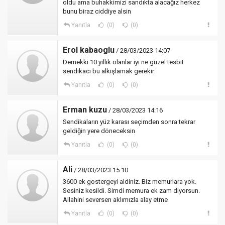
oldu ama buhakkimizi sandıkta alacağız herkez
bunu biraz ciddiye alsin
Yanıtla
(0)
(0)
Erol kabaoglu
/ 28/03/2023 14:07
Demekki 10 yıllık olanlar iyi ne güzel tesbit
sendikacı bu alkışlamak gerekir
Yanıtla
(0)
(0)
Erman kuzu
/ 28/03/2023 14:16
Sendikaların yüz karası seçimden sonra tekrar
geldiğin yere döneceksin
Yanıtla
(0)
(0)
Ali
/ 28/03/2023 15:10
3600 ek gostergeyi aldiniz. Biz memurlara yok.
Sesiniz kesildi. Simdi memura ek zam diyorsun.
Allahini seversen aklımızla alay etme
Yanıtla
(0)
(0)