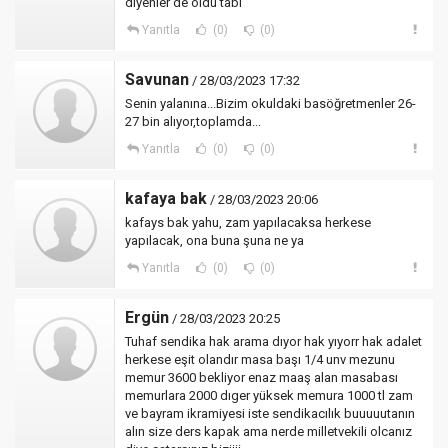
diyenler de oldu tabi
Yanıtla
(0)
(0)
Savunan
/ 28/03/2023 17:32
Senin yalanına...Bizim okuldaki basöğretmenler 26-
27 bin alıyor,toplamda...
Yanıtla
(0)
(0)
kafaya bak
/ 28/03/2023 20:06
kafays bak yahu, zam yapılacaksa herkese
yapılacak, ona buna şuna ne ya
Yanıtla
(0)
(0)
Ergün
/ 28/03/2023 20:25
Tuhaf sendika hak arama dıyor hak yıyorr hak adalet
herkese eşit olandır masa başı 1/4 unv mezunu
memur 3600 bekliyor enaz maaş alan masabası
memurlara 2000 dıger yüksek memura 1000 tl zam
ve bayram ikramiyesi iste sendikacılık buuuuutanın
alın size ders kapak ama nerde milletvekili olcanız