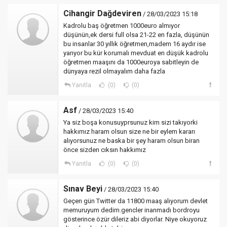
Cihangir Dağdeviren
/ 28/03/2023 15:18
Kadrolu baş öğretmen 1000euro almıyor
düşünün,ek dersi full olsa 21-22 en fazla, düşünün
bu insanlar 30 yıllık öğretmen,madem 16 aydır ise
yarıyor bu kür korumalı mevduat en düşük kadrolu
öğretmen maaşını da 1000euroya sabitleyin de
dünyaya rezil olmayalım daha fazla
Yanıtla
(0)
(0)
Asf
/ 28/03/2023 15:40
Ya siz boşa konusuyprsunuz kim sizi takıyorki
hakkımız haram olsun size ne bir eylem kararı
alıyorsunuz ne baska bir şey haram olsun biran
önce sizden cıksın hakkımız
Yanıtla
(0)
(0)
Sınav Beyi
/ 28/03/2023 15:40
Geçen gün Twitter da 11800 maaş alıyorum devlet
memuruyum dedim.gencler inanmadı bordroyu
gösterince özür dileriz abi diyorlar. Niye okuyoruz