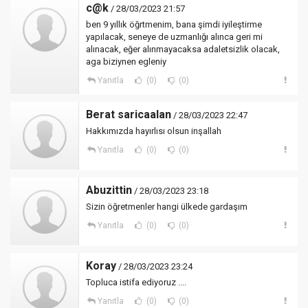
c@k
/ 28/03/2023 21:57
ben 9 yıllık öğrtmenim, bana şimdi iyileştirme
yapılacak, seneye de uzmanlığı alınca geri mi
alınacak, eğer alınmayacaksa adaletsizlik olacak,
aga biziynen egleniy
Yanıtla
(0)
(0)
Berat saricaalan
/ 28/03/2023 22:47
Hakkımızda hayırlısı olsun inşallah
Yanıtla
(0)
(0)
Abuzittin
/ 28/03/2023 23:18
Sizin öğretmenler hangi ülkede gardaşım
Yanıtla
(0)
(0)
Koray
/ 28/03/2023 23:24
Topluca istifa ediyoruz ....
Yanıtla
(0)
(0)