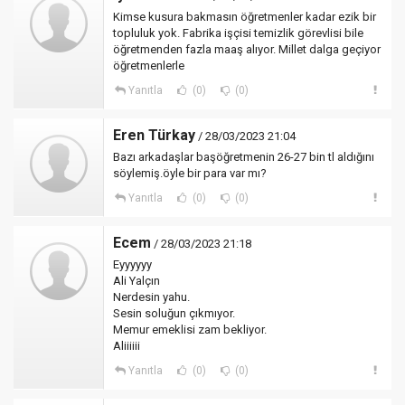
Kimse kusura bakmasın öğretmenler kadar ezik bir
topluluk yok. Fabrika işçisi temizlik görevlisi bile
öğretmenden fazla maaş alıyor. Millet dalga geçiyor
öğretmenlerle
Yanıtla
(0)
(0)
Eren Türkay
/ 28/03/2023 21:04
Bazı arkadaşlar başöğretmenin 26-27 bin tl aldığını
söylemiş.öyle bir para var mı?
Yanıtla
(0)
(0)
Ecem
/ 28/03/2023 21:18
Eyyyyyy
Ali Yalçın
Nerdesin yahu.
Sesin soluğun çıkmıyor.
Memur emeklisi zam bekliyor.
Aliiiiii
Yanıtla
(0)
(0)