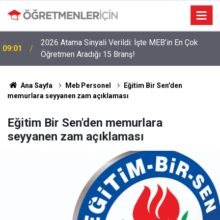
LGS Nakillerinde Büyük Risk: Gözde Liselerde
19:00
Kontenjanlar Bitti, Rekabet Tavan Yaptı!
Ana Sayfa
Meb Personel
Eğitim Bir Sen'den
memurlara seyyanen zam açıklaması
Eğitim Bir Sen'den memurlara
seyyanen zam açıklaması