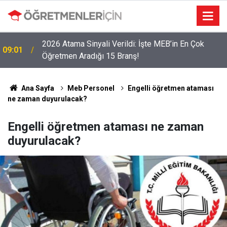
2026 Atama Sinyali Verildi: İşte MEB’in En Çok
09:01
Öğretmen Aradığı 15 Branş!
LGS Nakillerinde Büyük Risk: Gözde Liselerde
19:00
Kontenjanlar Bitti, Rekabet Tavan Yaptı!
Ana Sayfa
Meb Personel
Engelli öğretmen ataması
ne zaman duyurulacak?
Engelli öğretmen ataması ne zaman
duyurulacak?