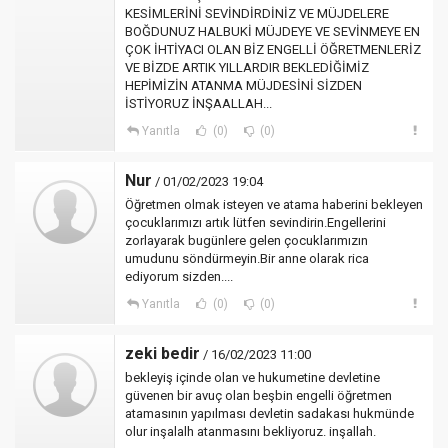
KESİMLERİNİ SEVİNDİRDİNİZ VE MÜJDELERE
BOĞDUNUZ HALBUKİ MÜJDEYE VE SEVİNMEYE EN
ÇOK İHTİYACI OLAN BİZ ENGELLİ ÖĞRETMENLERİZ
VE BİZDE ARTIK YILLARDIR BEKLEDİĞİMİZ
HEPİMİZİN ATANMA MÜJDESİNİ SİZDEN
İSTİYORUZ İNŞAALLAH...
Yanıtla
(0)
(0)
Nur
/ 01/02/2023 19:04
Öğretmen olmak isteyen ve atama haberini bekleyen
çocuklarımızı artık lütfen sevindirin.Engellerini
zorlayarak bugünlere gelen çocuklarımızın
umudunu söndürmeyin.Bir anne olarak rica
ediyorum sizden....
Yanıtla
(0)
(0)
zeki bedir
/ 16/02/2023 11:00
bekleyiş içinde olan ve hukumetine devletine
güvenen bir avuç olan beşbin engelli öğretmen
atamasının yapılması devletin sadakası hukmünde
olur inşalalh atanmasını bekliyoruz. inşallah.