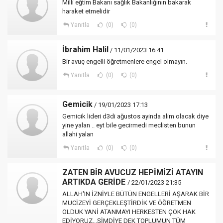
Milli eğtim Bakanı sağlık Bakanlığının bakarak
haraket etmelidir
Yanıtla
(0)
(0)
İbrahim Halil
/ 11/01/2023 16:41
Bir avuç engelli öğretmenlere engel olmayın.
Yanıtla
(0)
(0)
Gemicik
/ 19/01/2023 17:13
Gemicik lideri d3di ağustos ayinda alim olacak diye
yine yalan .. eyt bile gecirmedi meclisten bunun
allahi yalan
Yanıtla
(0)
(0)
ZATEN BİR AVUCUZ HEPİMİZİ ATAYIN
ARTIKDA GERİDE
/ 22/01/2023 21:35
ALLAH'IN İZNİYLE BÜTÜN ENGELLERİ AŞARAK BİR
MUCİZEYİ GERÇEKLEŞTİRDİK VE ÖĞRETMEN
OLDUK YANİ ATANMAYI HERKESTEN ÇOK HAK
EDİYORUZ...ŞİMDİYE DEK TOPLUMUN TÜM