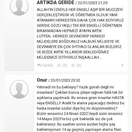
ARTIKDA GERİDE
/ 22/01/2023 21:29
ALLAH'IN İZNİYLE HER ENGELİ AŞIP BİR MUCİZEYİ
GERÇEKLEŞTİRDİK VE ÖĞRETMEN OLDUK YANİ
ATANMAYI HERKESTEN DAHA ÇOK HAK EDİYORUZ
GERİDE GÖZÜ YAŞLI TEK BİR ENGELLİ ÖĞRETMEN
BIRAKMADAN HEPİMİZİ ATAYIN ARTIK
LÜTFEN...HERKESİ SEVİNDİRİP HERKESİ
MÜJDELERE BOĞDUNUZ HALBUKİ MÜJDEYE VE
SEVİNMEYE EN ÇOK İHTİYACI OLANLAR BİZLERİZ
VE BİZDE ARTIK YILLARDIR BEKLEDİĞİMİZ
MÜJDEMİZİ İSTİYORUZ İNŞAALLAH...
Yanıtla
(0)
(0)
Onur
/ 23/01/2023 23:32
Yetmedi mi bu bekleyiş? Yazık günah değil mi
insanlara? Çekilen bunca çileye rağmen hâlâ tek bir
açıklama yapılmadı. Bu sınava giren insanlar HASTA
veya ENGELLİ! Aralık'ta atama yapacağız dediniz bu
hasta insanlar üzülür diye hiç mi düşünmediniz?
Bizim sınavımız 24 Nisan 2022'deydi sizin sınavınız
14 Mayıs 2023'te biz çok bekledik siz de çok
beklersiniz. Bu saatten sonra sizden hiçbir şey
beklemiyorum 14 ay geçmiş yapmayın atama filan.