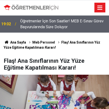
Öğretmenler İçin Son Saatler! MEB E-Sınav Görev
19:02
2026 Atama Sinyali Verildi: İşte MEB’in En Çok
Başvurularında Süre Doluyor
09:01
Öğretmen Aradığı 15 Branş!
Ana Sayfa
Meb Personel
Flaş! Ana Sınıflarının Yüz
Yüze Eğitime Kapatılması Kararı!
Flaş! Ana Sınıflarının Yüz Yüze
Eğitime Kapatılması Kararı!