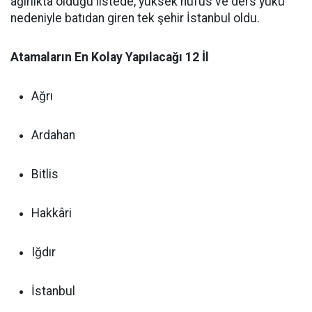
ağırlıkta olduğu listede, yüksek nüfus ve ders yükü
nedeniyle batıdan giren tek şehir İstanbul oldu.
Atamaların En Kolay Yapılacağı 12 İl
Ağrı
Ardahan
Bitlis
Hakkâri
Iğdır
İstanbul