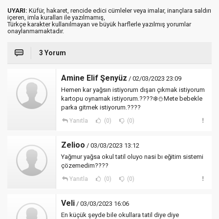
UYARI:
Küfür, hakaret, rencide edici cümleler veya imalar, inançlara saldırı
içeren, imla kuralları ile yazılmamış,
Türkçe karakter kullanılmayan ve büyük harflerle yazılmış yorumlar
onaylanmamaktadır.
3 Yorum
Amine Elif Şenyüz
/ 02/03/2023 23:09
Hemen kar yağsın istiyorum dışarı çıkmak istiyorum
kartopu oynamak istiyorum.????❄️⛄️Mete bebekle
parka gitmek istiyorum.????
Yanıtla
(0)
(0)
Zelioo
/ 03/03/2023 13:12
Yağmur yağsa okul tatil oluyo nasi bı eğitim sistemi
çözemedim????
Yanıtla
(0)
(0)
Veli
/ 03/03/2023 16:06
En küçük şeyde bile okullara tatil diye diye