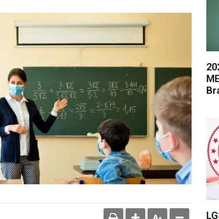
20
ME
Br
LG