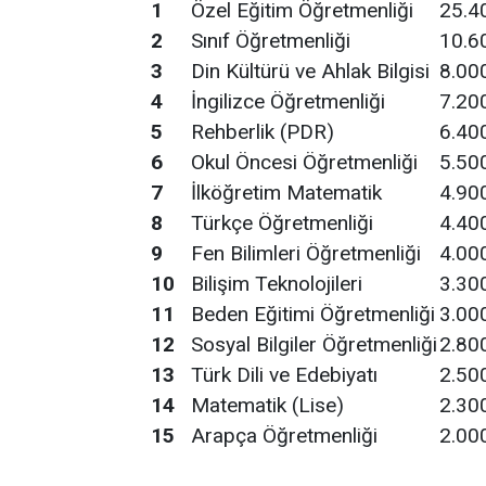
1
Özel Eğitim Öğretmenliği
25.4
2
Sınıf Öğretmenliği
10.6
3
Din Kültürü ve Ahlak Bilgisi
8.00
4
İngilizce Öğretmenliği
7.20
5
Rehberlik (PDR)
6.40
6
Okul Öncesi Öğretmenliği
5.50
7
İlköğretim Matematik
4.90
8
Türkçe Öğretmenliği
4.40
9
Fen Bilimleri Öğretmenliği
4.00
10
Bilişim Teknolojileri
3.30
11
Beden Eğitimi Öğretmenliği
3.00
12
Sosyal Bilgiler Öğretmenliği
2.80
13
Türk Dili ve Edebiyatı
2.50
14
Matematik (Lise)
2.30
15
Arapça Öğretmenliği
2.00