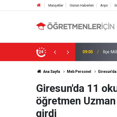
Manşetler
Günün Haberleri
Arşiv
S
 Yapıldı
24
19:00
MEB e-K
Ana Sayfa
Meb Personel
Giresun'da
Giresun'da 11 oku
öğretmen Uzman 
girdi