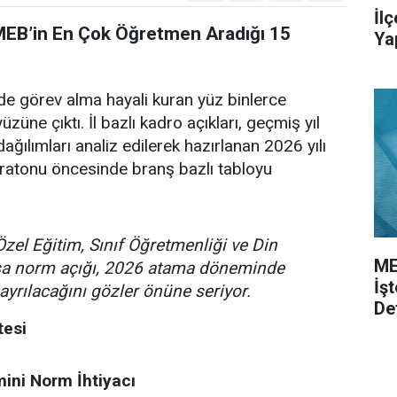
İl
 MEB’in En Çok Öğretmen Aradığı 15
Ya
de görev alma hayali kuran yüz binlerce
üzüne çıktı. İl bazlı kadro açıkları, geçmiş yıl
ağılımları analiz edilerek hazırlanan 2026 yılı
ratonu öncesinde branş bazlı tabloyu
Özel Eğitim, Sınıf Öğretmenliği ve Din
ME
asa norm açığı, 2026 atama döneminde
İş
ayrılacağını gözler önüne seriyor.
De
tesi
ini Norm İhtiyacı