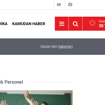
İsta
DIKA
KAMUDAN HABER
30 
arı
09:02
4 Branşta Öğretmenleri Norm Fazlası Tehlikesi 
Günün tüm
haberleri
b Personel