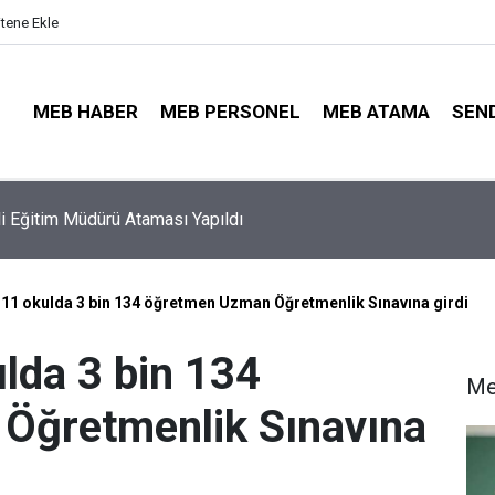
itene Ekle
MEB HABER
MEB PERSONEL
MEB ATAMA
SEN
ayıt Sonuçları e-Devlet'te: İşte Sorgulama Ekranı ve Nakil Detayl
 11 okulda 3 bin 134 öğretmen Uzman Öğretmenlik Sınavına girdi
lda 3 bin 134
Me
Öğretmenlik Sınavına