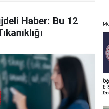
deli Haber: Bu 12
Me
ıkanıklığı
Öğ
E-
Do