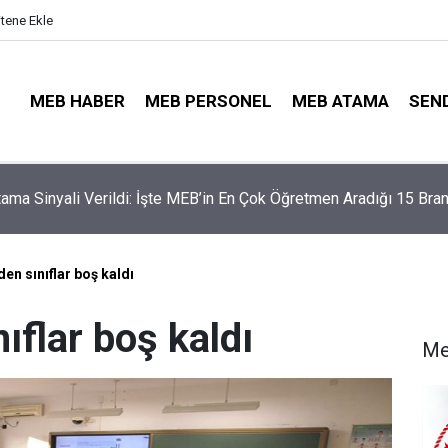
itene Ekle
MEB HABER
MEB PERSONEL
MEB ATAMA
SEN
illerinde Büyük Risk: Gözde Liselerde Kontenjanlar Bitti, Rekabe
aptı!
en sınıflar boş kaldı
ıflar boş kaldı
Me