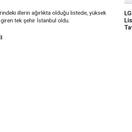
eki illerin ağırlıkta olduğu listede, yüksek
LG
Li
iren tek şehir İstanbul oldu.
Ta
l