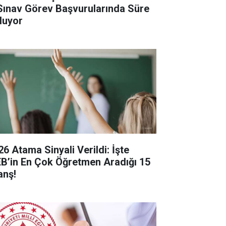
Sınav Görev Başvurularında Süre
luyor
26 Atama Sinyali Verildi: İşte
B’in En Çok Öğretmen Aradığı 15
anş!