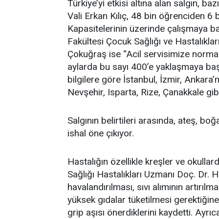
Türkiye’yi etkisi altına alan salgın, ba
Vali Erkan Kılıç, 48 bin öğrenciden 6 
Kapasitelerinin üzerinde çalışmaya ba
Fakültesi Çocuk Sağlığı ve Hastalıklar
Çokuğraş ise “Acil servisimize norma
aylarda bu sayı 400’e yaklaşmaya başla
bilgilere göre İstanbul, İzmir, Ankara’
Nevşehir, Isparta, Rize, Çanakkale gibi 
Salgının belirtileri arasında, ateş, boğ
ishal öne çıkıyor.
Hastalığın özellikle kreşler ve okull
Sağlığı Hastalıkları Uzmanı Doç. Dr. H
havalandırılması, sıvı alımının artırılm
yüksek gıdalar tüketilmesi gerektiğin
grip aşısı önerdiklerini kaydetti. Ay