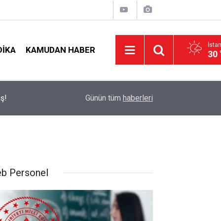
İsta
DIKA
KAMUDAN HABER
30 
t
09:05
İlçe Milli Eğitim Müdürü Ataması Yapıldı
Günün tüm
haberleri
b Personel