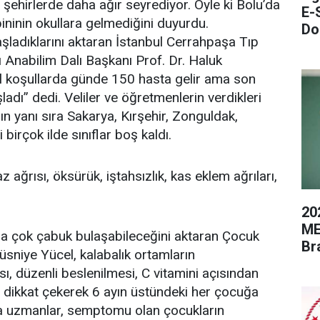
zı şehirlerde daha ağır seyrediyor. Öyle ki Bolu’da
E-
bininin okullara gelmediğini duyurdu.
Do
şladıklarını aktaran İstanbul Cerrahpaşa Tıp
ı Anabilim Dalı Başkanı Prof. Dr. Haluk
l koşullarda günde 150 hasta gelir ama son
dı” dedi. Veliler ve öğretmenlerin verdikleri
nın yanı sıra Sakarya, Kırşehir, Zonguldak,
birçok ilde sınıflar boş kaldı.
az ağrısı, öksürük, iştahsızlık, kas eklem ağrıları,
20
ME
arda çok çabuk bulaşabileceğini aktaran Çocuk
Br
üsniye Yücel, kalabalık ortamların
ası, düzenli beslenilmesi, C vitamini açısından
e dikkat çekerek 6 ayın üstündeki her çocuğa
rıca uzmanlar, semptomu olan çocukların