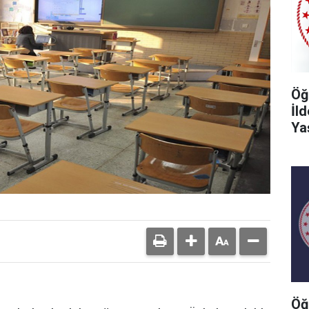
Öğ
İl
Ya
Öğ