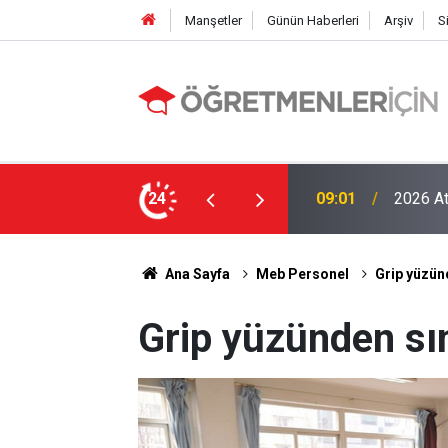
Manşetler
Günün Haberleri
Arşiv
S
LGS Nak
e MEB’in En Çok Öğretmen Aradığı 15 Branş!
24
19:00
Tavan Y
Ana Sayfa
Meb Personel
Grip yüzünd
Grip yüzünden sın