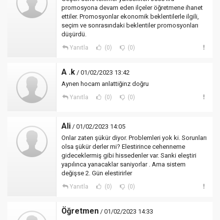
promosyona devam eden ilçeler öğretmene ihanet
ettiler. Promosyonlar ekonomik beklentilerle ilgili,
seçim ve sonrasındaki beklentiler promosyonları
düşürdü.
Yanıtla
(0)
(0)
A .k
/ 01/02/2023 13:42
Aynen hocam anlattiğinz doğru
Yanıtla
(0)
(0)
Ali
/ 01/02/2023 14:05
Onlar zaten şükür diyor. Problemleri yok ki. Sorunları
olsa şükür derler mi? Elestirince cehenneme
gideceklermiş gibi hissedenler var. Sanki eleştiri
yapılınca yanacaklar saniyorlar . Ama sistem
değişse 2. Gün elestirirler
Yanıtla
(0)
(0)
Öğretmen
/ 01/02/2023 14:33