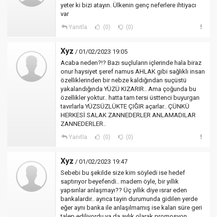
yeter ki bizi atayın. Ülkenin genç neferlere ihtiyacı
var
Yanıtla
(0)
(0)
Xyz
/ 01/02/2023 19:05
Acaba neden?!? Bazı suçluların içlerinde hala biraz
onur haysiyet şeref namus AHLAK gibi sağlıklı insan
özelliklerinden bir nebze kaldığından suçüstü
yakalandığında YÜZÜ KIZARIR.. Ama çoğunda bu
özellikler yoktur.. hatta tam tersi üsttenci buyurgan
tavırlarla YÜZSÜZLÜKTE ÇIĞIR açarlar.. ÇÜNKÜ
HERKESİ SALAK ZANNEDERLER ANLAMADILAR
ZANNEDERLER..
Yanıtla
(0)
(0)
Xyz
/ 01/02/2023 19:47
Sebebi bu şekilde size kim söyledi ise hedef
saptırıyor beyefendi.. madem öyle, bir yıllık
yapsınlar anlaşmayı?? Üç yıllık diye ısrar eden
bankalardır.. ayrıca tayin durumunda gidilen yerde
eğer aynı banka ile anlaşılmamış ise kalan süre geri
talep ediliyordu ya da aylık olarak promosyon