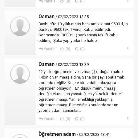
Yanıtla
(0)
(0)
Osman
/ 02/02/2023 13:35
Bayburt'ta 10 yıllık maaş bankamız ziraat 9600 tl, iş
bankası 9600 teklif verdi. Kabul edilmedi.
Sonrasında 13000 tl işbankasının teklifi kabul
edilmiş. Şaka yapıyorlar herhalde..
Yanıtla
(0)
(0)
Osman
/ 02/02/2023 13:39
12 yıllık öğretmenim ve uzman(!) olduğum halde
14bin civarı maaş aldım. Sana bir şey ıspatlamak
zorunda değiliz. Keşke biraz daha okuyupta
öğretmen olsaydın... En düşük memur maaşı
dediğin ekranların yansıttığı en yüksek kademeli
öğretmen maaşı. Yani emekliliği yaklaşmış
öğretmen maaşı. Bilmediğin konularda yorum
yapma adam sansınlar...
Yanıtla
(0)
(0)
Öğretmen adam
/ 02/02/2023 13:41