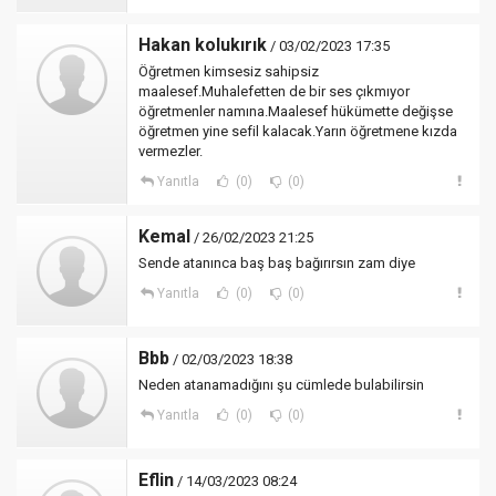
Hakan kolukırık
/ 03/02/2023 17:35
Öğretmen kimsesiz sahipsiz
maalesef.Muhalefetten de bir ses çıkmıyor
öğretmenler namına.Maalesef hükümette değişse
öğretmen yine sefil kalacak.Yarın öğretmene kızda
vermezler.
Yanıtla
(0)
(0)
Kemal
/ 26/02/2023 21:25
Sende atanınca baş baş bağırırsın zam diye
Yanıtla
(0)
(0)
Bbb
/ 02/03/2023 18:38
Neden atanamadığını şu cümlede bulabilirsin
Yanıtla
(0)
(0)
Eflin
/ 14/03/2023 08:24