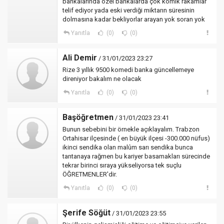
bankalarında özel bankalarda çok komik rakamlar
telif ediyor yada eski verdiği miktarın süresinin
dolmasına kadar bekliyorlar arayan yok soran yok
Yanıtla
(0)
(0)
Ali Demir
/ 31/01/2023 23:27
Rize 3 yıllık 9500 komedi banka güncellemeye
direniyor bakalım ne olacak
Yanıtla
(0)
(0)
Başöğretmen
/ 31/01/2023 23:41
Bunun sebebini bir örnekle açıklayalım. Trabzon
Ortahisar ilçesinde ( en büyük ilçesi -300.000 nüfus)
ikinci sendika olan malûm sarı sendika bunca
tantanaya rağmen bu kariyer basamakları sürecinde
tekrar birinci sıraya yükseliyorsa tek suçlu
ÖĞRETMENLER'dir.
Yanıtla
(0)
(0)
Şerife Söğüt
/ 31/01/2023 23:55