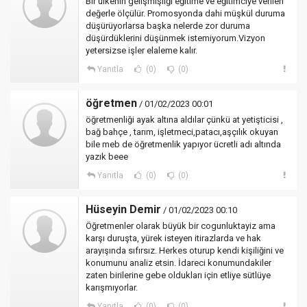
Bir ülkenin gelişmişliği eğitime ve eğitimciye verilen
değerle ölçülür. Promosyonda dahi müşkül duruma
düşürüyorlarsa başka nelerde zor duruma
düşürdüklerini düşünmek istemiyorum.Vizyon
yetersizse işler elaleme kalır.
Yanıtla
(0)
(0)
öğretmen
/ 01/02/2023 00:01
öğretmenliği ayak altına aldılar çünkü at yetişticisi ,
bağ bahçe , tarım, işletmeci,patacı,aşçılık okuyan
bile meb de öğretmenlik yapıyor ücretli adı altında
yazık beee
Yanıtla
(0)
(0)
Hüseyin Demir
/ 01/02/2023 00:10
Öğretmenler olarak büyük bir cogunluktayiz ama
karşı duruşta, yürek isteyen itirazlarda ve hak
arayışında sıfırsız. Herkes oturup kendi kişiliğini ve
konumunu analiz etsin. İdareci konumundakiler
zaten birilerine gebe oldukları için etliye sütlüye
karışmıyorlar.
Yanıtla
(0)
(0)