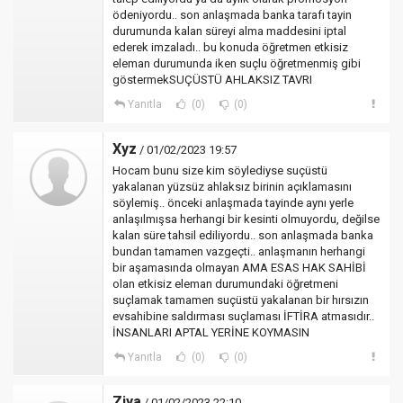
ödeniyordu.. son anlaşmada banka tarafı tayin
durumunda kalan süreyi alma maddesini iptal
ederek imzaladı.. bu konuda öğretmen etkisiz
eleman durumunda iken suçlu öğretmenmiş gibi
göstermekSUÇÜSTÜ AHLAKSIZ TAVRI
Yanıtla
(0)
(0)
Xyz
/ 01/02/2023 19:57
Hocam bunu size kim söylediyse suçüstü
yakalanan yüzsüz ahlaksız birinin açıklamasını
söylemiş.. önceki anlaşmada tayinde aynı yerle
anlaşılmışsa herhangi bir kesinti olmuyordu, değilse
kalan süre tahsil ediliyordu.. son anlaşmada banka
bundan tamamen vazgeçti.. anlaşmanın herhangi
bir aşamasında olmayan AMA ESAS HAK SAHİBİ
olan etkisiz eleman durumundaki öğretmeni
suçlamak tamamen suçüstü yakalanan bir hırsızın
evsahibine saldırması suçlaması İFTİRA atmasıdır..
İNSANLARI APTAL YERİNE KOYMASIN
Yanıtla
(0)
(0)
Ziya
/ 01/02/2023 22:10