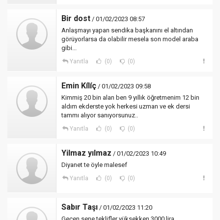
Bir dost
/ 01/02/2023 08:57
Anlaşmayı yapan sendika başkanını el altından
görüyorlarsa da olabilir mesela son model araba
gibi...
Yanıtla
(0)
(0)
Emin Kílíç
/ 01/02/2023 09:58
Kimmiş 20 bin alan ben 9 yıllık öğretmenim 12 bin
aldım ekderste yok herkesi uzman ve ek dersi
tammı alıyor sanıyorsunuz..
Yanıtla
(0)
(0)
Yilmaz yılmaz
/ 01/02/2023 10:49
Diyanet te öyle malesef
Yanıtla
(0)
(0)
Sabır Taşı
/ 01/02/2023 11:20
Geçen sene teklifler yüksekken 3000 lira