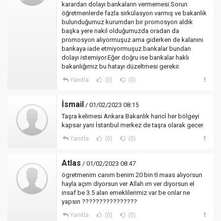
karardan dolayı bankaların vermemesi.Sorun
öğretmenlerde fazla sirkülasyon varmış ve bakanlık
bulunduğumuz kurumdan bir promosyon aldık
başka yere nakil olduğumuzda oradan da
promosyon alıyormuşuz ama giderken de kalanını
bankaya iade etmiyormuşuz.bankalar bundan
dolayı istemiyor.Eğer doğru ise bankalar haklı
bakanlığımız bu hatayı düzeltmesi gerekir.
Yanıtla
(0)
(0)
İsmail
/ 01/02/2023 08:15
Taşra kelimesi Ankara Bakanlık haricî her bölgeyi
kapsar yani İstanbul merkez de taşra olarak gecer
Yanıtla
(0)
(0)
Atlas
/ 01/02/2023 08:47
ögretmenim canım benim 20 bin tl maas alıyorsun
hayla açım diyorsun ver Allah ım ver diyorsun el
insaf be 3.5 alan emeklilerimiz var be onlar ne
yapsın ????????????????
Yanıtla
(0)
(0)