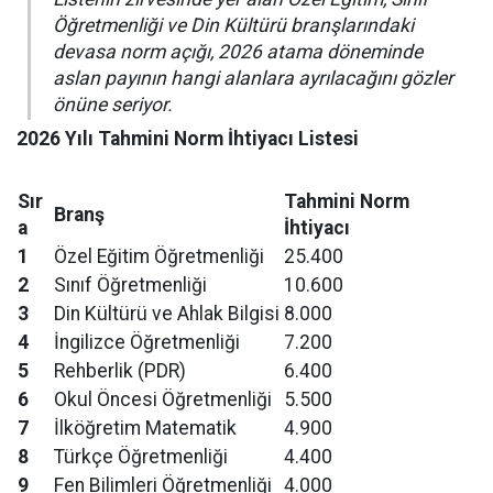
Öğretmenliği ve Din Kültürü branşlarındaki
devasa norm açığı, 2026 atama döneminde
aslan payının hangi alanlara ayrılacağını gözler
önüne seriyor.
2026 Yılı Tahmini Norm İhtiyacı Listesi
Sır
Tahmini Norm
Branş
a
İhtiyacı
1
Özel Eğitim Öğretmenliği
25.400
2
Sınıf Öğretmenliği
10.600
3
Din Kültürü ve Ahlak Bilgisi
8.000
4
İngilizce Öğretmenliği
7.200
5
Rehberlik (PDR)
6.400
6
Okul Öncesi Öğretmenliği
5.500
7
İlköğretim Matematik
4.900
8
Türkçe Öğretmenliği
4.400
9
Fen Bilimleri Öğretmenliği
4.000