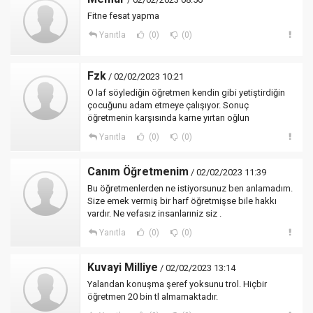
Fitne fesat yapma
Yanıtla
(0)
(0)
Fzk
/ 02/02/2023 10:21
O laf söylediğin öğretmen kendin gibi yetiştirdiğin
çocuğunu adam etmeye çalışıyor. Sonuç
öğretmenin karşısında karne yırtan oğlun
Yanıtla
(0)
(0)
Canım Öğretmenim
/ 02/02/2023 11:39
Bu öğretmenlerden ne istiyorsunuz ben anlamadım.
Size emek vermiş bir harf öğretmişse bile hakkı
vardır. Ne vefasız insanlarıniz siz .
Yanıtla
(0)
(0)
Kuvayi Milliye
/ 02/02/2023 13:14
Yalandan konuşma şeref yoksunu trol. Hiçbir
öğretmen 20 bin tl almamaktadır.