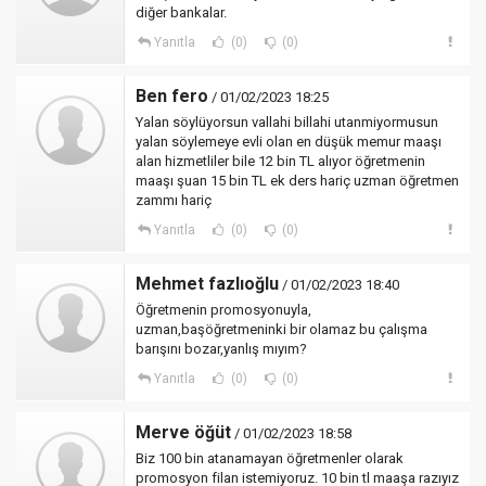
diğer bankalar.
Yanıtla
(0)
(0)
Ben fero
/ 01/02/2023 18:25
Yalan söylüyorsun vallahi billahi utanmiyormusun
yalan söylemeye evli olan en düşük memur maaşı
alan hizmetliler bile 12 bin TL alıyor öğretmenin
maaşı şuan 15 bin TL ek ders hariç uzman öğretmen
zammı hariç
Yanıtla
(0)
(0)
Mehmet fazlıoğlu
/ 01/02/2023 18:40
Öğretmenin promosyonuyla,
uzman,başöğretmeninki bir olamaz bu çalışma
barışını bozar,yanlış mıyım?
Yanıtla
(0)
(0)
Merve öğüt
/ 01/02/2023 18:58
Biz 100 bin atanamayan öğretmenler olarak
promosyon filan istemiyoruz. 10 bin tl maaşa razıyız