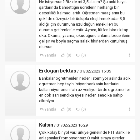
Ne istiyorsun? Biz de mi 3,5 alalım? Şu anki hayat
şartlarında bahsettiğin ücretlerin herhangi bir
geçerliliği kalmadı artık. Öğretmen maaşlarını bu
şekilde düzeysiz bir üslupla eleştirene kadar 3,5
aldığı için durumuna üzüldüğün emeklileri bu
duruma getirenleri eleştir. Ayrıca; lütfen biraz kitap
oku. Okuma, yazma, okuduğunu anlama becerilerin
gelişir ve böyle saçma salak fikirlerden kurtulmuş
olursun.
Yanıtla
(0)
(0)
Erdogan bektas
/ 01/02/2023 15:05
Bankalar ogretmenleri neden istemiyor aslinda acik
ogretmen hep tayin istiyor bankanin kartlarini
kullanmiyor onun icin az veriliyor birde ogretmenler
en cok sari sendika uyesi neden sendika sahip
cikmiyor
Yanıtla
(0)
(0)
Kalsın
/ 01/02/2023 16:29
Çok kolay bir yol var.Türkiye genelinde PTT Bank ile
anlaşsınlar.Promosyonsuz.O vakit sıraya girerler