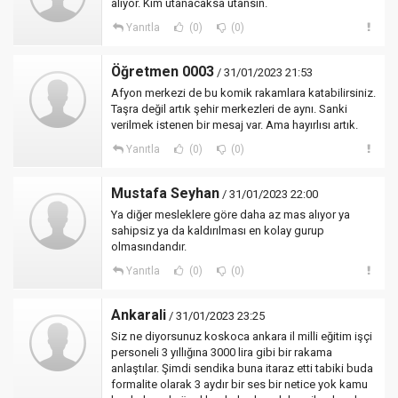
alıyor. Kim utanacaksa utansın.
Yanıtla
(0)
(0)
Öğretmen 0003
/ 31/01/2023 21:53
Afyon merkezi de bu komik rakamlara katabilirsiniz.
Taşra değil artık şehir merkezleri de aynı. Sanki
verilmek istenen bir mesaj var. Ama hayırlısı artık.
Yanıtla
(0)
(0)
Mustafa Seyhan
/ 31/01/2023 22:00
Ya diğer mesleklere göre daha az mas alıyor ya
sahipsiz ya da kaldırılması en kolay gurup
olmasındandır.
Yanıtla
(0)
(0)
Ankarali
/ 31/01/2023 23:25
Siz ne diyorsunuz koskoca ankara il milli eğitim işçi
personeli 3 yıllığına 3000 lira gibi bir rakama
anlaştılar. Şimdi sendika buna itaraz etti tabiki buda
formalite olarak 3 aydır bir ses bir netice yok kamu