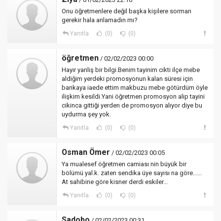
Onu öğretmenlere değil başka kişilere sorman
gerekir hala anlamadın mı?
Yanıtla
(0)
(0)
öğretmen
/ 02/02/2023 00:00
Hayır yanliş bir bilgi.Benim tayinim cikti ilçe mebe
aldiğim yerdeki promosyonun kalan süresi için
bankaya iaede ettim makbuzu mebe götürdüm öyle
ilişkim kesildi.Yani öğretmen promosyon alip tayini
cikinca gittiği yerden de promosyon alıyor diye bu
uydurma şey yok.
Yanıtla
(0)
(0)
Osman Ömer
/ 02/02/2023 00:05
Ya mualesef öğretmen camiası nin büyük bir
bölümü yal.k. zaten sendika üye sayısı na göre......
At sahibine göre kisner derdi eskiler...
Yanıtla
(0)
(0)
Sadobo
/ 02/02/2023 00:31