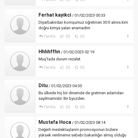
Ferhat kayikci
/ 01/02/2023 00:33
Diyarbakirdan komşumuz öğretmen 30 tl almis.kim
doğru kimya yalan anamadim
Yanıtla
(0)
(0)
Hhhhffhn
/ 01/02/2023 02:19
Muş'tada durum rezalet
Yanıtla
(0)
(0)
Ditu
/ 01/02/2023 04:30
Bu ülkede hiç bir dinemde de gretmen adamdan
sayilmamistir. Bir byuzden.
Yanıtla
(0)
(0)
Mustafa Hoca
/ 01/02/2023 08:14
Değerli meslektaşlarım promosyonun bizlere
yüksek verilmeme sebebi bakanlığın almış olduğu