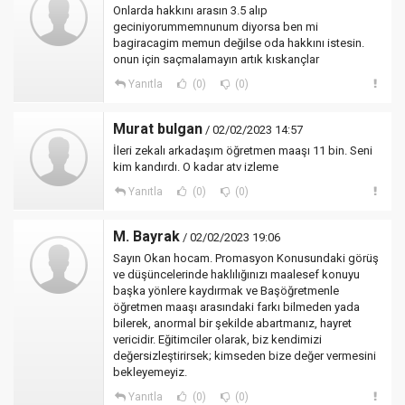
Onlarda hakkını arasın 3.5 alıp
geciniyorummemnunum diyorsa ben mi
bagiracagim memun değilse oda hakkını istesin.
onun için saçmalamayın artık kıskançlar
Yanıtla
(0)
(0)
Murat bulgan
/ 02/02/2023 14:57
İleri zekalı arkadaşım öğretmen maaşı 11 bin. Seni
kim kandırdı. O kadar atv izleme
Yanıtla
(0)
(0)
M. Bayrak
/ 02/02/2023 19:06
Sayın Okan hocam. Promasyon Konusundaki görüş
ve düşüncelerinde haklılığınızı maalesef konuyu
başka yönlere kaydırmak ve Başöğretmenle
öğretmen maaşı arasındaki farkı bilmeden yada
bilerek, anormal bir şekilde abartmanız, hayret
vericidir. Eğitimciler olarak, biz kendimizi
değersizleştirirsek; kimseden bize değer vermesini
bekleyemeyiz.
Yanıtla
(0)
(0)