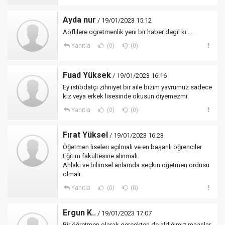
Ayda nur
/ 19/01/2023 15:12
Aöflilere ogretmenlik yeni bir haber degil ki ....
Yanıtla
(0)
(0)
Fuad Yüksek
/ 19/01/2023 16:16
Ey istibdatçı zihniyet bir aile bizim yavrumuz sadece
kız veya erkek lisesinde okusun diyemezmi.
Yanıtla
(0)
(0)
Fırat Yüksel
/ 19/01/2023 16:23
Öğetmen liseleri açılmalı ve en başarılı öğrenciler
Eğitim fakültesine alınmalı.
Ahlaki ve bilimsel anlamda seçkin öğetmen ordusu
olmalı.
Yanıtla
(0)
(0)
Ergun K..
/ 19/01/2023 17:07
Bir öğretmen olarak gerçekten de aldığımız maaşlar