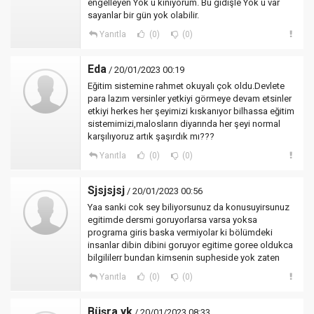
engelleyen Yök ü kınıyorum. Bu gidişle Yök ü var
sayanlar bir gün yok olabilir.
Yanıtla
(0)
(0)
Eda
/ 20/01/2023 00:19
Eğitim sistemine rahmet okuyalı çok oldu.Devlete
para lazım versinler yetkiyi görmeye devam etsinler
etkiyi herkes her şeyimizi kıskanıyor bilhassa eğitim
sistemimizi,malosların diyarında her şeyi normal
karşılıyoruz artık şaşırdık mı???
Yanıtla
(0)
(0)
Sjsjsjsj
/ 20/01/2023 00:56
Yaa sanki cok sey biliyorsunuz da konusuyirsunuz
egitimde dersmi goruyorlarsa varsa yoksa
programa giris baska vermiyolar ki bölümdeki
insanlar dibin dibini goruyor egitime goree oldukca
bilgililerr bundan kimsenin supheside yok zaten
Yanıtla
(0)
(0)
Büşra yk
/ 20/01/2023 08:33