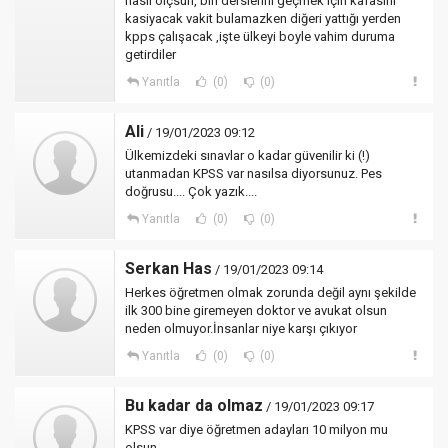
nasıl ölçsün, biri derslerini geçmek için kafasını
kasiyacak vakit bulamazken diğeri yattığı yerden
kpps çalışacak ,işte ülkeyi boyle vahim duruma
getirdiler
Yanıtla
(0)
(0)
Ali
/ 19/01/2023 09:12
Ülkemizdeki sınavlar o kadar güvenilir ki (!)
utanmadan KPSS var nasılsa diyorsunuz. Pes
doğrusu.... Çok yazık....
Yanıtla
(0)
(0)
Serkan Has
/ 19/01/2023 09:14
Herkes öğretmen olmak zorunda değil aynı şekilde
ilk 300 bine giremeyen doktor ve avukat olsun
neden olmuyor.İnsanlar niye karşı çıkıyor
Yanıtla
(0)
(0)
Bu kadar da olmaz
/ 19/01/2023 09:17
KPSS var diye öğretmen adayları 10 milyon mu
olsun.