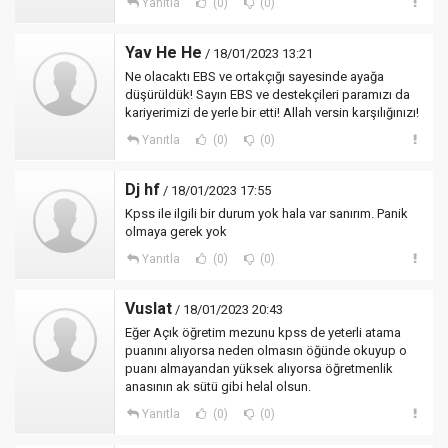
Yanıtla
(0)
(0)
Yav He He
/ 18/01/2023 13:21
Ne olacaktı EBS ve ortakçığı sayesinde ayağa
düşürüldük! Sayın EBS ve destekçileri paramızı da
kariyerimizi de yerle bir etti! Allah versin karşılığınızı!
Yanıtla
(0)
(0)
Dj hf
/ 18/01/2023 17:55
Kpss ile ilgili bir durum yok hala var sanırım. Panik
olmaya gerek yok
Yanıtla
(0)
(0)
Vuslat
/ 18/01/2023 20:43
Eğer Açık öğretim mezunu kpss de yeterli atama
puanını alıyorsa neden olmasın öğünde okuyup o
puanı almayandan yüksek alıyorsa öğretmenlik
anasının ak sütü gibi helal olsun.
Yanıtla
(0)
(0)