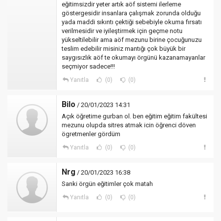
eğitimsizdir yeter artık aöf sistemi ilerleme
göstergesidir insanlara çalışmak zorunda olduğu
yada maddi sıkıntı çektiği sebebiyle okuma fırsatı
verilmesidir ve iyileştirmek için geçme notu
yükseltilebilir ama aöf mezunu birine çocuğunuzu
teslim edebilir misiniz mantığı çok büyük bir
saygısızlık aöf te okumayı örgünü kazanamayanlar
seçmiyor sadece!!!
Yanıtla
(0)
(0)
Bilo
/ 20/01/2023 14:31
Açık öğretime gurban ol. ben eğitim eğitim fakültesi
mezunu olupda sitres atmak icin öğrenci döven
ögretmenler gördüm
Yanıtla
(0)
(0)
Nrg
/ 20/01/2023 16:38
Sanki örgün eğitimler çok matah
Yanıtla
(0)
(0)