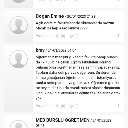
Dogan Emine
/ 20/01/2023 21:33
Açık öğretim fakültelerinde okuyanlar da mezun
olarak da hep asagilaniyor.????
Yanıtla
(0)
(0)
kmy
/ 21/01/2023 01:04
öğretmenin maaşını yükseltin fakülte barajı puanını
da ilk 100 bine çekin. Eğitim fakülteleri öğrenci
bulamıyorsa öğretmene maaş zammı yapacaksınız.
Toplum daha çok paraya değer verir. Şu durumda
kimse çocuğunun öğretmen olmasını istemiyorsa
başka sebep aramaya gerek yok. Öğretmen gerekli
bir şey midir. Onu da çocuk sahibi olanlar düşünsün.
Çocuk bakıcısı arıyorlarsa eğitim fakültelerine gerek
yok.
Yanıtla
(0)
(0)
MEB BURSLU ÖĞRETMEN
/ 21/01/2023
03:13