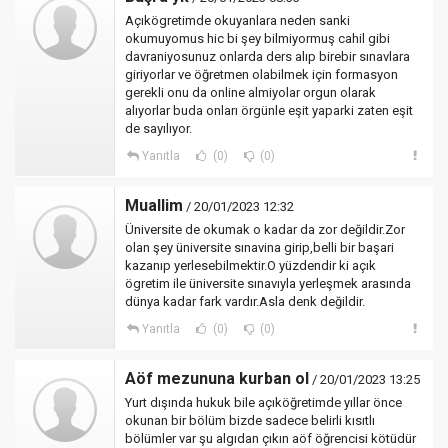
Açıkögretimde okuyanlara neden sanki
okumuyomus hic bi şey bilmiyormuş cahil gibi
davraniyosunuz onlarda ders alıp birebir sınavlara
giriyorlar ve öğretmen olabilmek için formasyon
gerekli onu da online almiyolar orgun olarak
alıyorlar buda onları örgünle eşit yaparki zaten eşit
de sayılıyor.
Yanıtla
(0)
(0)
Muallim
/ 20/01/2023 12:32
Üniversite de okumak o kadar da zor değildir.Zor
olan şey üniversite sınavina girip,belli bir başari
kazanıp yerlesebilmektir.O yüzdendir ki açık
ögretim ile üniversite sınavıyla yerleşmek arasında
dünya kadar fark vardır.Asla denk değildir.
Yanıtla
(0)
(0)
Aöf mezununa kurban ol
/ 20/01/2023 13:25
Yurt dışında hukuk bile açıköğretimde yıllar önce
okunan bir bölüm bizde sadece belirli kısıtlı
bölümler var şu algıdan çıkın aöf öğrencisi kötüdür