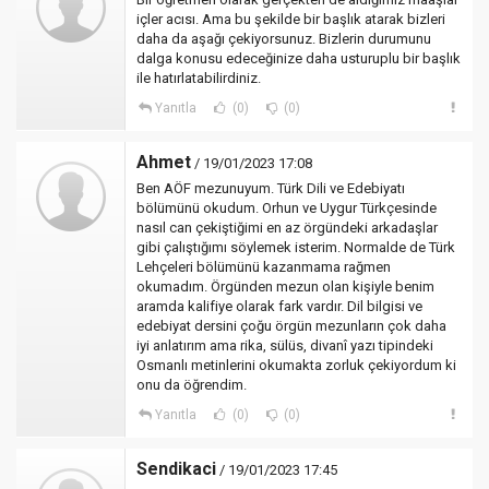
içler acısı. Ama bu şekilde bir başlık atarak bizleri
daha da aşağı çekiyorsunuz. Bizlerin durumunu
dalga konusu edeceğinize daha usturuplu bir başlık
ile hatırlatabilirdiniz.
Yanıtla
(0)
(0)
Ahmet
/ 19/01/2023 17:08
Ben AÖF mezunuyum. Türk Dili ve Edebiyatı
bölümünü okudum. Orhun ve Uygur Türkçesinde
nasıl can çekiştiğimi en az örgündeki arkadaşlar
gibi çalıştığımı söylemek isterim. Normalde de Türk
Lehçeleri bölümünü kazanmama rağmen
okumadım. Örgünden mezun olan kişiyle benim
aramda kalifiye olarak fark vardır. Dil bilgisi ve
edebiyat dersini çoğu örgün mezunların çok daha
iyi anlatırım ama rika, sülüs, divanî yazı tipindeki
Osmanlı metinlerini okumakta zorluk çekiyordum ki
onu da öğrendim.
Yanıtla
(0)
(0)
Sendikaci
/ 19/01/2023 17:45