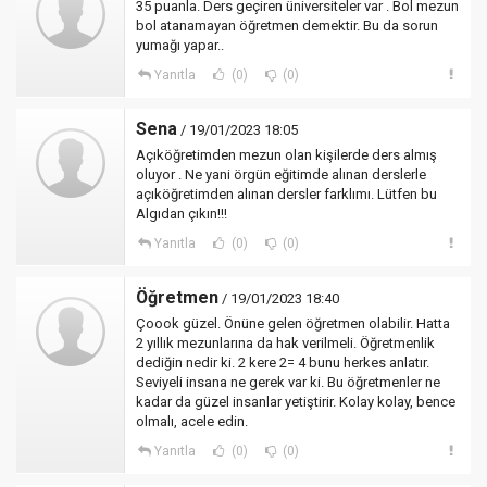
35 puanla. Ders geçiren üniversiteler var . Bol mezun
bol atanamayan öğretmen demektir. Bu da sorun
yumağı yapar..
Yanıtla
(0)
(0)
Sena
/ 19/01/2023 18:05
Açıköğretimden mezun olan kişilerde ders almış
oluyor . Ne yani örgün eğitimde alınan derslerle
açıköğretimden alınan dersler farklımı. Lütfen bu
Algıdan çıkın!!!
Yanıtla
(0)
(0)
Öğretmen
/ 19/01/2023 18:40
Çoook güzel. Önüne gelen öğretmen olabilir. Hatta
2 yıllık mezunlarına da hak verilmeli. Öğretmenlik
dediğin nedir ki. 2 kere 2= 4 bunu herkes anlatır.
Seviyeli insana ne gerek var ki. Bu öğretmenler ne
kadar da güzel insanlar yetiştirir. Kolay kolay, bence
olmalı, acele edin.
Yanıtla
(0)
(0)