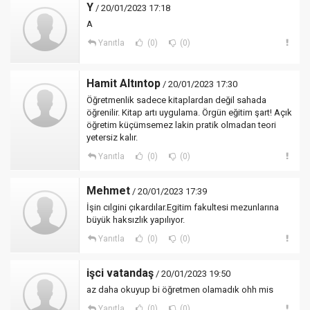
Y
/ 20/01/2023 17:18
A
Yanıtla
(0)
(0)
Hamit Altıntop
/ 20/01/2023 17:30
Öğretmenlik sadece kitaplardan değil sahada
öğrenilir. Kitap artı uygulama. Örgün eğitim şart! Açık
öğretim küçümsemez lakin pratik olmadan teori
yetersiz kalır.
Yanıtla
(0)
(0)
Mehmet
/ 20/01/2023 17:39
İşin cılgini çıkardılar.Egitim fakultesi mezunlarına
büyük haksızlık yapılıyor.
Yanıtla
(0)
(0)
işci vatandaş
/ 20/01/2023 19:50
az daha okuyup bi öğretmen olamadık ohh mis
Yanıtla
(0)
(0)