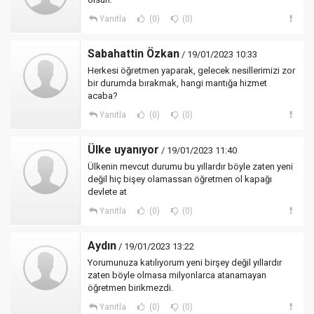
Yanıtla
(0)
(0)
Sabahattin Özkan
/ 19/01/2023 10:33
Herkesi öğretmen yaparak, gelecek nesillerimizi zor
bir durumda bırakmak, hangi mantığa hizmet
acaba?
Yanıtla
(0)
(0)
Ülke uyanıyor
/ 19/01/2023 11:40
Ülkenin mevcut durumu bu yıllardır böyle zaten yeni
değil hiç bişey olamassan öğretmen ol kapağı
devlete at
Yanıtla
(0)
(0)
Aydın
/ 19/01/2023 13:22
Yorumunuza katılıyorum yeni birşey değil yıllardır
zaten böyle olmasa milyonlarca atanamayan
öğretmen birikmezdi.
Yanıtla
(0)
(0)