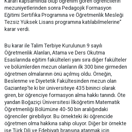
Kararı kapsamında olup öğrenim gören öğrencilerin
mezuniyetlerinden sonra Pedagojik Formasyon
Eğitimi Sertifika Programına ve Öğretmenlik Mesleği
Tezsiz Yüksek Lisans programına katılabilmelerine”
karar verdi.
Bu karar ile Talim Terbiye Kurulunun 9 sayılı
Öğretmenlik Alanları, Atama ve Ders Okutma
Esaslarında eğitim fakülteleri yanı sıra diğer fakülteler
ve bölümlerden mezun olanların ilk 300 bine girmeden
öğretmen olmalarının önü açılmış oldu. Örneğin,
Beslenme ve Diyetetik Fakültesinden mezun olan
Gaziantep’te ki bir üniversiteye 435 bininci olarak
giren, bir öğrenciye formasyon alma hakkı tanındı. Öte
yandan Boğaziçi Üniversitesi İlköğretim Matematik
Öğretmenliği Bölümüne 40-50 bin aralığındaki
öğrenciler girebiliyor. Bu örnekteki iki öğrencide
öğretmen olma hakkına sahip oluyor. Diğer bir örnekte
ise Türk Dili ve Edebiyatı branşına atanmak için