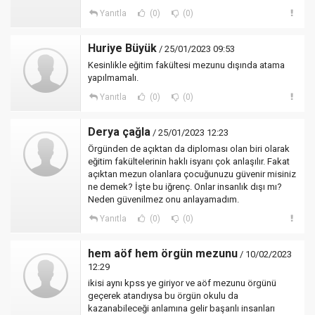
Yanıtla
(0)
(0)
Huriye Büyük
/ 25/01/2023 09:53
Kesinlikle eğitim fakültesi mezunu dışında atama
yapılmamalı.
Yanıtla
(0)
(0)
Derya çağla
/ 25/01/2023 12:23
Örgünden de açıktan da diploması olan biri olarak
eğitim fakültelerinin haklı isyanı çok anlaşılır. Fakat
açıktan mezun olanlara çocuğunuzu güvenir misiniz
ne demek? İşte bu iğrenç. Onlar insanlık dışı mı?
Neden güvenilmez onu anlayamadım.
Yanıtla
(0)
(0)
hem aöf hem örgün mezunu
/ 10/02/2023
12:29
ikisi aynı kpss ye giriyor ve aöf mezunu örgünü
geçerek atandıysa bu örgün okulu da
kazanabileceği anlamına gelir başarılı insanları