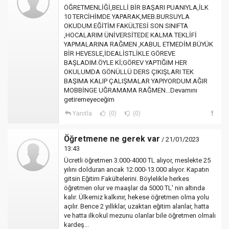
ÖĞRETMENLİĞİ,BELLİ BİR BAŞARI PUANIYLA,İLK
10 TERCİHİMDE YAPARAK,MEB.BURSUYLA
OKUDUM.EĞİTİM FAKÜLTESİ SON SINIFTA
,HOCALARIM ÜNİVERSİTEDE KALMA TEKLİFİ
YAPMALARINA RAĞMEN ,KABUL ETMEDİM.BÜYÜK
BİR HEVESLE,İDEALİSTLİKLE GÖREVE
BAŞLADIM.ÖYLE Kİ;GÖREV YAPTIĞIM HER
OKULUMDA GÖNÜLLÜ DERS ÇIKIŞLARI TEK
BAŞIMA KALIP ÇALIŞMALAR YAPIYORDUM.AĞIR
MOBBİNGE UĞRAMAMA RAĞMEN...Devamını
getiremeyeceğim
Yanıtla
(0)
(0)
Öğretmene ne gerek var
/ 21/01/2023
13:43
Ücretli öğretmen 3.000-4000 TL alıyor, meslekte 25
yılını dolduran ancak 12.000-13.000 alıyor. Kapatın
gitsin Eğitim Fakültelerini. Böylelikle herkes
öğretmen olur ve maaşlar da 5000 TL' nin altında
kalır. Ülkemiz kalkınır, hekese öğretmen olma yolu
açılır. Bence 2 yıllıklar, uzaktan eğitim alanlar, hatta
ve hatta ilkokul mezunu olanlar bile öğretmen olmalı
kardeş...