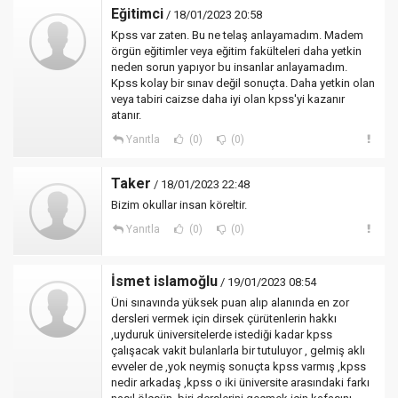
Eğitimci
/ 18/01/2023 20:58
Kpss var zaten. Bu ne telaş anlayamadım. Madem
örgün eğitimler veya eğitim fakülteleri daha yetkin
neden sorun yapıyor bu insanlar anlayamadım.
Kpss kolay bir sınav değil sonuçta. Daha yetkin olan
veya tabiri caizse daha iyi olan kpss'yi kazanır
atanır.
Yanıtla
(0)
(0)
Taker
/ 18/01/2023 22:48
Bizim okullar insan köreltir.
Yanıtla
(0)
(0)
İsmet islamoğlu
/ 19/01/2023 08:54
Üni sınavında yüksek puan alıp alanında en zor
dersleri vermek için dirsek çürütenlerin hakkı
,uyduruk üniversitelerde istediği kadar kpss
çalışacak vakit bulanlarla bir tutuluyor , gelmiş aklı
evveler de ,yok neymiş sonuçta kpss varmış ,kpss
nedir arkadaş ,kpss o iki üniversite arasındaki farkı