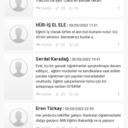
Trabzon da aynı 12800 en yüksek rakam
Yanıtla
(0)
(0)
HÜR-İŞ EL ELE
/ 03/03/2023 17:31
Eğitim İş olarak lütfen el atın bizi kurtarın nolur. Siz
30 bin alırsınız. Becereksiz bunlar a...
Yanıtla
(0)
(0)
Serdal Karadağ
/ 03/03/2023 19:41
Evet, bu bir gerçek öğretmenler ayrıştırılmaya devam
ediliyor, , eğitim müdürleri ve sendikalara vaat edilen
paralar öğretmen için yapılan mücadeleleri
unutturdu. Eğitim çalışanlarının tümü için bir
anlaşmaya varılsın İSTERİM
Yanıtla
(0)
(0)
Eren Türkay
/ 03/03/2023 22:39
Her yerde bu teklifler geliyor. Bankalar öğretmenlerle
dalga geçiyor. Milli Eğitim Bakanlığı ne iş yapıyor.