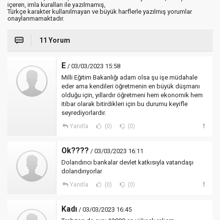
içeren, imla kuralları ile yazılmamış,
Türkçe karakter kullanılmayan ve büyük harflerle yazılmış yorumlar
onaylanmamaktadır.
11 Yorum
E
/ 03/03/2023 15:58
Milli Eğitim Bakanlığı adam olsa şu işe müdahale
eder ama kendileri öğretmenin en büyük düşmanı
olduğu için, yıllardır öğretmeni hem ekonomik hem
itibar olarak bitirdikleri için bu durumu keyifle
seyrediyorlardır.
Yanıtla
(0)
(0)
Ok????
/ 03/03/2023 16:11
Dolandırıcı bankalar devlet katkısıyla vatandaşı
dolandırıyorlar
Yanıtla
(0)
(0)
Kadı
/ 03/03/2023 16:45