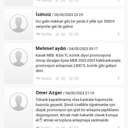
Yanıtla
(0)
(0)
İsimsiz
/ 03/03/2023 23:25
Siz gelin Hakkari gibi bir yerde 3 yıllık için 5500 tl
veriyorlar gel de gülme
Yanıtla
(0)
(0)
Mehmet aydın
/ 04/03/2023 09:17
Kavak MEB. 8 bin TL komik diyor promosyona
Sinop durağan ilçesi MEB 2020 2023 halkbankasıyla
promosyon anlaşması 2400 TL komik gibi geliyor
dimi .
Yanıtla
(0)
(0)
Omer Azger
/ 04/03/2023 21:19
Töbank kapatılmamış olsa bankalar kapımizda
hazirola geçerdi. Şimdi özellikle öğretmenler için
düşük promosyon için gizli bir anlaşma yaptıklarını
düşünüyorum. Ancak meb bakanlık olarak konuya
el ✋ atmalı ve topluca anlaşmaya varılmalıdır.