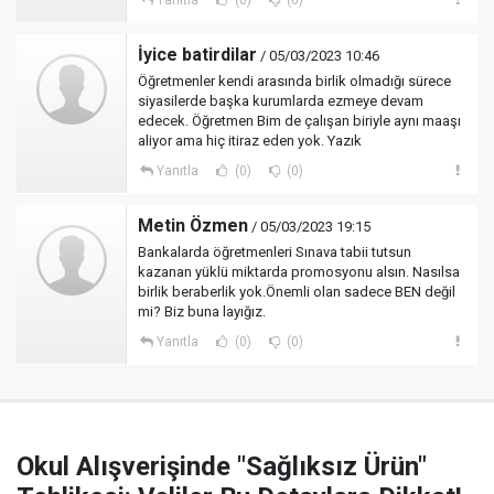
Yanıtla
(0)
(0)
İyice batirdilar
/ 05/03/2023 10:46
Öğretmenler kendi arasında birlik olmadığı sürece
siyasilerde başka kurumlarda ezmeye devam
edecek. Öğretmen Bim de çalışan biriyle aynı maaşı
aliyor ama hiç itiraz eden yok. Yazık
Yanıtla
(0)
(0)
Metin Özmen
/ 05/03/2023 19:15
Bankalarda öğretmenleri Sınava tabii tutsun
kazanan yüklü miktarda promosyonu alsın. Nasılsa
birlik beraberlik yok.Önemli olan sadece BEN değil
mi? Biz buna layığız.
Yanıtla
(0)
(0)
Okul Alışverişinde "Sağlıksız Ürün"