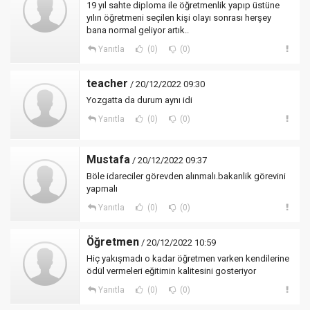
19 yıl sahte diploma ile öğretmenlik yapıp üstüne
yılın öğretmeni seçilen kişi olayı sonrası herşey
bana normal geliyor artık..
Yanıtla
(0)
(0)
teacher
/ 20/12/2022 09:30
Yozgatta da durum aynı idi
Yanıtla
(0)
(0)
Mustafa
/ 20/12/2022 09:37
Böle idareciler görevden alınmalı.bakanlik görevini
yapmalı
Yanıtla
(0)
(0)
Öğretmen
/ 20/12/2022 10:59
Hiç yakışmadı o kadar öğretmen varken kendilerine
ödül vermeleri eğitimin kalitesini gosteriyor
Yanıtla
(0)
(0)