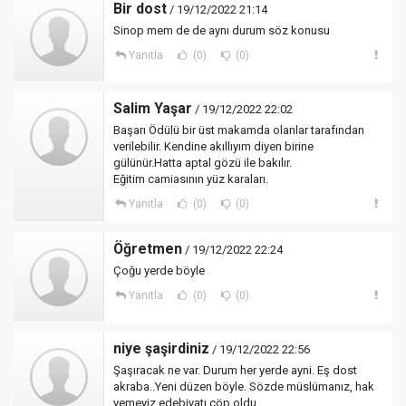
Bir dost
/ 19/12/2022 21:14
Sinop mem de de aynı durum söz konusu
Yanıtla
(0)
(0)
Salim Yaşar
/ 19/12/2022 22:02
Başarı Ödülü bir üst makamda olanlar tarafından
verilebilir. Kendine akıllıyım diyen birine
gülünür.Hatta aptal gözü ile bakılır.
Eğitim camiasının yüz karaları.
Yanıtla
(0)
(0)
Öğretmen
/ 19/12/2022 22:24
Çoğu yerde böyle
Yanıtla
(0)
(0)
niye şaşirdiniz
/ 19/12/2022 22:56
Şaşıracak ne var. Durum her yerde ayni. Eş dost
akraba..Yeni düzen böyle. Sözde müslümanız, hak
yemeyiz edebiyatı çöp oldu