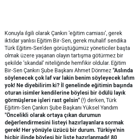
Konuyla ilgili olarak Çankırı 'eğitim camiası', gerek
iktidar yanlısı Eğitim Bir-Sen, gerek muhalif sendika
Türk Eğitim-Sen'den görüştüğümüz yöneticiler başta
olmak üzere yaşanan olayın tartışma götürmez bir
şekilde 'skandal' niteliğinde hemfikir oldular. Eğitim
Bir-Sen Çankırı Şube Başkanı Ahmet Dönmez
"Aslında
söylenecek çok laf var lakin benim söyleyecek lafım
yok! Ne diyebilirim ki? İl genelinde eğitimin başında
oturan isimler kendilerine böylesi bir ödülü layık
görmüşlerse işleri rast gelsin"
(!) derken, Türk
Eğitim-Sen Çankırı Şube Başkanı Yüksel Yandım
"Öncelikli olarak ortaya çıkan durumun
değerlendirmesini listeyi hazırlayanlara sormak
gerek! Her yönüyle üzücü bir durum. Türkiye'nin
hiçbir ilinde böylesi bir liste hazırlanmadı! 80