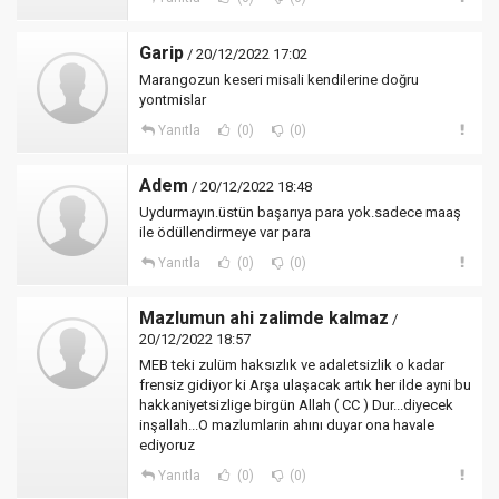
Garip
/ 20/12/2022 17:02
Marangozun keseri misali kendilerine doğru
yontmislar
Yanıtla
(0)
(0)
Adem
/ 20/12/2022 18:48
Uydurmayın.üstün başarıya para yok.sadece maaş
ile ödüllendirmeye var para
Yanıtla
(0)
(0)
Mazlumun ahi zalimde kalmaz
/
20/12/2022 18:57
MEB teki zulüm haksızlık ve adaletsizlik o kadar
frensiz gidiyor ki Arşa ulaşacak artık her ilde ayni bu
hakkaniyetsizlige birgün Allah ( CC ) Dur...diyecek
inşallah...O mazlumlarin ahını duyar ona havale
ediyoruz
Yanıtla
(0)
(0)