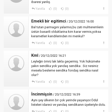
ibaresi yanlış.
Yanıtla
(0)
(0)
Emekli bir egitimci
/ 20/12/2022 16:00
Bal tutan parmagıni yalarmıs,bu zati muhteremlerin
üstün basarili olduklarina kim karar vermis,yoksa
kerametleri kendilerinden mi menkul?
Yanıtla
(0)
(0)
Kml
/ 20/12/2022 16:21
Leyleğin ömrü lak lakla geçermiş. Yok hükümete
yakın sendika yok yandaş sendika . Siz nesiniz
mesela besleme sendika fondaş sendika nasıl
olur?
Yanıtla
(0)
(0)
İncinmişsin
/ 20/12/2022 16:39
Aynı şey ülkenin bir çok yerinde yaşanıyor.Ödül
listeleri idareci ve yandaş sendikanın üyeleriyle dolu.
Yanıtla
(0)
(0)