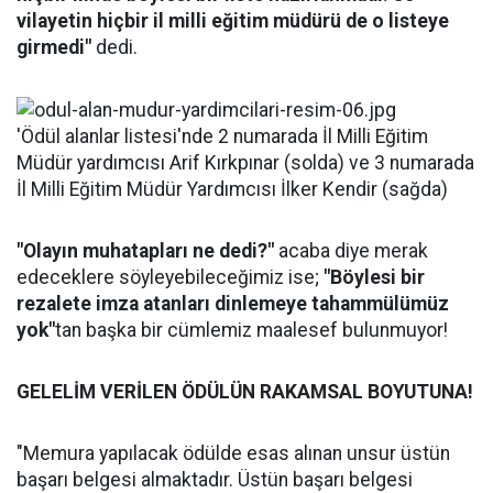
vilayetin hiçbir il milli eğitim müdürü de o listeye
girmedi"
dedi.
'Ödül alanlar listesi'nde 2 numarada İl Milli Eğitim
Müdür yardımcısı Arif Kırkpınar (solda) ve 3 numarada
İl Milli Eğitim Müdür Yardımcısı İlker Kendir (sağda)
"Olayın muhatapları ne dedi?"
acaba diye merak
edeceklere söyleyebileceğimiz ise;
"Böylesi bir
rezalete imza atanları dinlemeye tahammülümüz
yok"
tan başka bir cümlemiz maalesef bulunmuyor!
GELELİM VERİLEN ÖDÜLÜN RAKAMSAL BOYUTUNA!
"Memura yapılacak ödülde esas alınan unsur üstün
başarı belgesi almaktadır. Üstün başarı belgesi