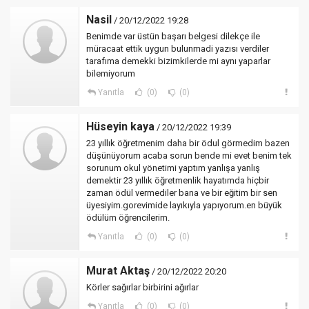
Nasil
/ 20/12/2022 19:28
Benimde var üstün başarı belgesi dilekçe ile
müracaat ettik uygun bulunmadi yazısı verdiler
tarafıma demekki bizimkilerde mi aynı yaparlar
bilemiyorum
Yanıtla
(0)
(0)
Hüseyin kaya
/ 20/12/2022 19:39
23 yıllık öğretmenim daha bir ödul görmedim bazen
düşünüyorum acaba sorun bende mi evet benim tek
sorunum okul yönetimi yaptım yanlışa yanlış
demektir 23 yıllık öğretmenlik hayatımda hiçbir
zaman ödül vermediler bana ve bir eğitim bir sen
üyesiyim.gorevimide layıkıyla yapıyorum.en büyük
ödülüm öğrencilerim.
Yanıtla
(0)
(0)
Murat Aktaş
/ 20/12/2022 20:20
Körler sağırlar birbirini ağırlar
Yanıtla
(0)
(0)