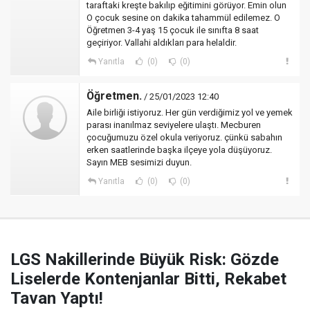
taraftaki kreşte bakılıp eğitimini görüyor. Emin olun
O çocuk sesine on dakika tahammül edilemez. O
Öğretmen 3-4 yaş 15 çocuk ile sınıfta 8 saat
geçiriyor. Vallahi aldıkları para helaldir.
Yanıtla
(0)
(0)
Öğretmen.
/ 25/01/2023 12:40
Aile birliği istiyoruz. Her gün verdiğimiz yol ve yemek
parası inanılmaz seviyelere ulaştı. Mecburen
çocuğumuzu özel okula veriyoruz. çünkü sabahın
erken saatlerinde başka ilçeye yola düşüyoruz.
Sayın MEB sesimizi duyun.
Yanıtla
(0)
(0)
LGS Nakillerinde Büyük Risk: Gözde
Liselerde Kontenjanlar Bitti, Rekabet
Tavan Yaptı!