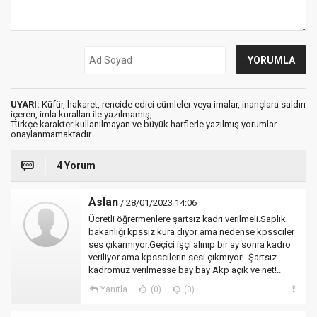
UYARI:
Küfür, hakaret, rencide edici cümleler veya imalar, inançlara saldırı
içeren, imla kuralları ile yazılmamış,
Türkçe karakter kullanılmayan ve büyük harflerle yazılmış yorumlar
onaylanmamaktadır.
4 Yorum
Aslan
/ 28/01/2023 14:06
Ücretli öğrermenlere şartsız kadrı verilmeli.Saplık
bakanlığı kpssiz kura diyor ama nedense kpssciler
ses çıkarmıyor.Geçici işçi alınıp bir ay sonra kadro
veriliyor ama kpsscilerin sesi çıkmıyor!..Şartsız
kadromuz verilmesse bay bay Akp açık ve net!..
Yanıtla
(0)
(0)