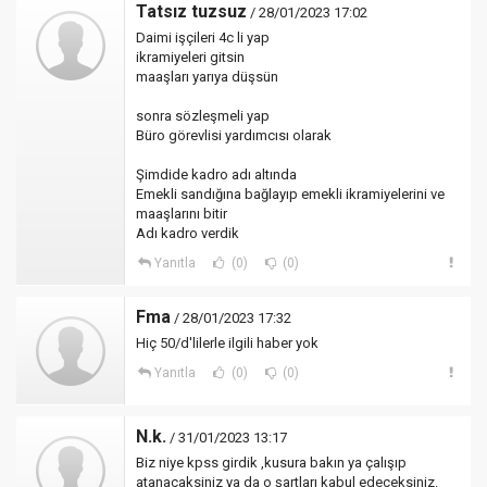
Tatsız tuzsuz
/ 28/01/2023 17:02
Daimi işçileri 4c li yap
ikramiyeleri gitsin
maaşları yarıya düşsün
sonra sözleşmeli yap
Büro görevlisi yardımcısı olarak
Şimdide kadro adı altında
Emekli sandığına bağlayıp emekli ikramiyelerini ve
maaşlarını bitir
Adı kadro verdik
Yanıtla
(0)
(0)
Fma
/ 28/01/2023 17:32
Hiç 50/d'lilerle ilgili haber yok
Yanıtla
(0)
(0)
N.k.
/ 31/01/2023 13:17
Biz niye kpss girdik ,kusura bakın ya çalışıp
atanacaksiniz ya da o şartları kabul edeceksiniz.