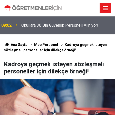
09:02
Okullara 30 Bin Güvenlik Personeli Alınıyor!
MEBBİS Tercihleri Açıldı: Puan Farkı Tanımayan
19:01
Öncelik Hangi Alanın Oldu?
Ana Sayfa
Meb Personel
Kadroya geçmek isteyen
sözleşmeli personeller için dilekçe örneği!
Kadroya geçmek isteyen sözleşmeli
personeller için dilekçe örneği!