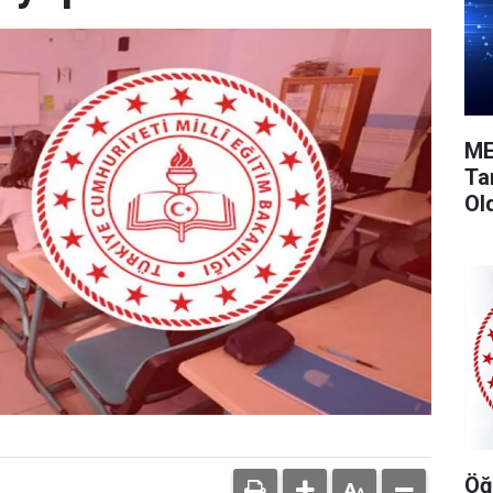
ME
Ta
Ol
Öğ