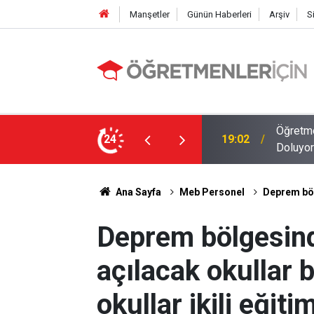
Manşetler
Günün Haberleri
Arşiv
S
MEB E-Sınav Görev Başvurularında Süre
24
09:01
2026 At
Ana Sayfa
Meb Personel
Deprem bölg
Deprem bölgesind
açılacak okullar b
okullar ikili eğit