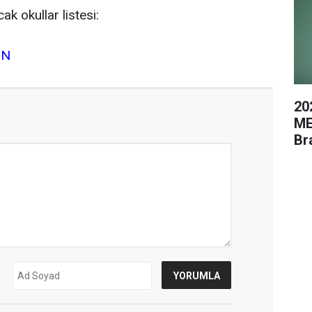
k okullar listesi:
IN
20
ME
Br