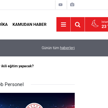
İsta
DIKA
KAMUDAN HABER
23 
LGS Nakillerinde Büyük Risk: Gözde Liselerde Ko
nş!
19:00
Günün tüm
haberleri
Tavan Yaptı!
 ikili eğitim yapacak?
b Personel