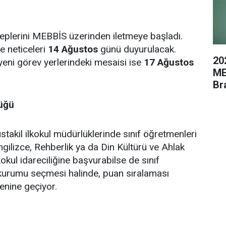
leplerini MEBBİS üzerinden iletmeye başladı.
e neticeleri
14 Ağustos
günü duyurulacak.
20
yeni görev yerlerindeki mesaisi ise
17 Ağustos
ME
Br
lüğü
akil ilkokul müdürlüklerinde sınıf öğretmenleri
ilizce, Rehberlik ya da Din Kültürü ve Ahlak
ilkokul idareciliğine başvurabilse de sınıf
kurumu seçmesi halinde, puan sıralaması
enine geçiyor.