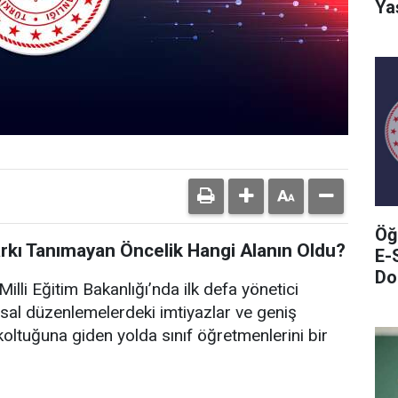
Ya
Öğ
arkı Tanımayan Öncelik Hangi Alanın Oldu?
E-
Do
illi Eğitim Bakanlığı’nda ilk defa yönetici
sal düzenlemelerdeki imtiyazlar ve geniş
oltuğuna giden yolda sınıf öğretmenlerini bir