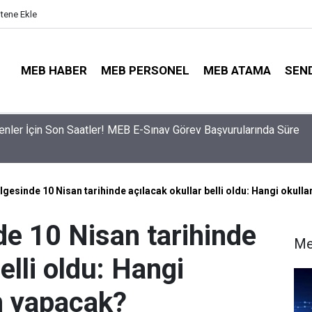
itene Ekle
MEB HABER
MEB PERSONEL
MEB ATAMA
SEN
ama Sinyali Verildi: İşte MEB’in En Çok Öğretmen Aradığı 15 Bra
esinde 10 Nisan tarihinde açılacak okullar belli oldu: Hangi okullar
e 10 Nisan tarihinde
Me
elli oldu: Hangi
im yapacak?