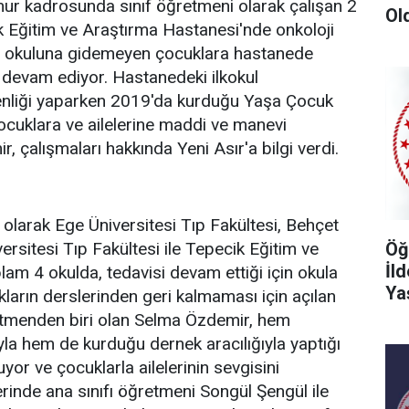
ur kadrosunda sınıf öğretmeni olarak çalışan 2
Ol
 Eğitim ve Araştırma Hastanesi'nde onkoloji
çin okuluna gidemeyen çocuklara hastanede
e devam ediyor. Hastanedeki ilkokul
menliği yaparken 2019'da kurduğu Yaşa Çocuk
 çocuklara ve ailelerine maddi ve manevi
 çalışmaları hakkında Yeni Asır'a bilgi verdi.
ı olarak Ege Üniversitesi Tıp Fakültesi, Behçet
Öğ
rsitesi Tıp Fakültesi ile Tepecik Eğitim ve
İl
am 4 okulda, tedavisi devam ettiği için okula
Ya
ların derslerinden geri kalmaması için açılan
etmenden biri olan Selma Özdemir, hem
yla hem de kurduğu dernek aracılığıyla yaptığı
yor ve çocuklarla ailelerinin sevgisini
erinde ana sınıfı öğretmeni Songül Şengül ile