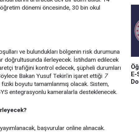
-öğretim dönemi öncesinde, 30 bin okul
 koşulları ve bulundukları bölgenin risk durumuna
lar doğrultusunda ilerleyecek. İstihdam edilecek
Öğ
yaretçi trafiğini kontrol edecek, şüpheli durumları
E-
Böylece Bakan Yusuf Tekin’in işaret ettiği
7
Do
n fiziki boyutu tamamlanmış olacak. Sistem,
GYS entegrasyonlu kameralarla desteklenecek.
erleyecek?
yayımlanacak, başvurular online alınacak.