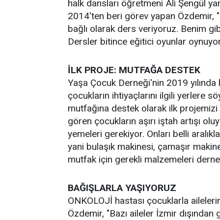
halk dansları öğretmeni Ali Şengül yar
2014'ten beri görev yapan Özdemir, "
bağlı olarak ders veriyoruz. Benim gib
Dersler bitince eğitici oyunlar oynuyo
İLK PROJE: MUTFAĞA DESTEK
Yaşa Çocuk Derneği'nin 2019 yılında 
çocukların ihtiyaçlarını ilgili yerle
mutfağına destek olarak ilk projemizi 
gören çocukların aşırı iştah artışı ol
yemeleri gerekiyor. Onları belli aralık
yani bulaşık makinesi, çamaşır makine
mutfak için gerekli malzemeleri dernek
BAĞIŞLARLA YAŞIYORUZ
ONKOLOJİ hastası çocuklarla aileleri
Özdemir, "Bazı aileler İzmir dışından 