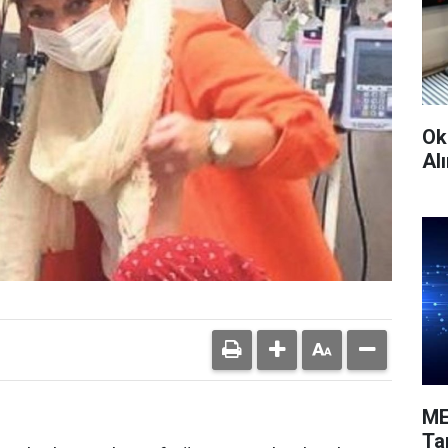
Ok
Alı
ME
Ta