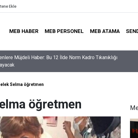
itene Ekle
MEB HABER
MEB PERSONEL
MEB ATAMA
SEN
nler İçin Son Saatler! MEB E-Sınav Görev Başvurularında Süre
r
melek Selma öğretmen
Selma öğretmen
Me