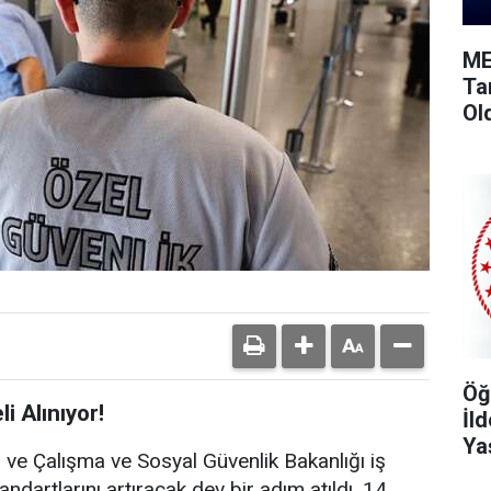
ME
Ta
Ol
Öğ
i Alınıyor!
İl
Ya
ığı ve Çalışma ve Sosyal Güvenlik Bakanlığı iş
tandartlarını artıracak dev bir adım atıldı. 14