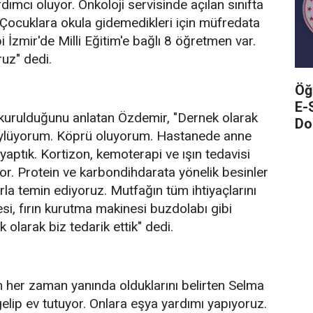
dımcı oluyor. Onkoloji servisinde açılan sınıfta
Çocuklara okula gidemedikleri için müfredata
i İzmir'de Milli Eğitim'e bağlı 8 öğretmen var.
ruz" dedi.
Öğ
E-
kurulduğunu anlatan Özdemir, "Dernek olarak
Do
re söylüyorum. Köprü oluyorum. Hastanede anne
yaptık. Kortizon, kemoterapi ve ışın tedavisi
uyor. Protein ve karbondihdarata yönelik besinler
larla temin ediyoruz. Mutfağın tüm ihtiyaçlarını
si, fırın kurutma makinesi buzdolabı gibi
 olarak biz tedarik ettik" dedi.
n her zaman yanında olduklarını belirten Selma
gelip ev tutuyor. Onlara eşya yardımı yapıyoruz.