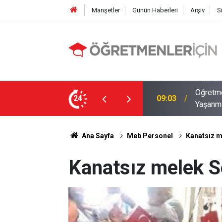
Manşetler
Günün Haberleri
Arşiv
S
12 İlde Norm Kadro Tıkanıklığı
Öğretme
24
19:02
Doluyo
Ana Sayfa
Meb Personel
Kanatsız 
Kanatsız melek 