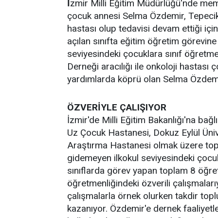
İ
zmir Milli Eğitim Müdürlüğü'nde mem
çocuk annesi Selma Özdemir, Tepecik
hastası olup tedavisi devam ettiği i
açılan sınıfta eğitim öğretim görevin
seviyesindeki çocuklara sınıf öğret
Derneği aracılığı ile onkoloji hastası
yardımlarda köprü olan Selma Özdemir,
ÖZVERİYLE ÇALIŞIYOR
İzmir'de Milli Eğitim Bakanlığı'na bağl
Uz Çocuk Hastanesi, Dokuz Eylül Ünive
Araştırma Hastanesi olmak üzere topl
gidemeyen ilkokul seviyesindeki çocuk
sınıflarda görev yapan toplam 8 öğr
öğretmenliğindeki özverili çalışmaları
çalışmalarla örnek olurken takdir toplu
kazanıyor. Özdemir'e dernek faaliyetl