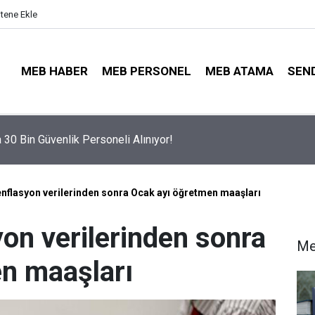
itene Ekle
MEB HABER
MEB PERSONEL
MEB ATAMA
SEN
Tercihleri Açıldı: Puan Farkı Tanımayan Öncelik Hangi Alanın Old
enflasyon verilerinden sonra Ocak ayı öğretmen maaşları
on verilerinden sonra
Me
n maaşları