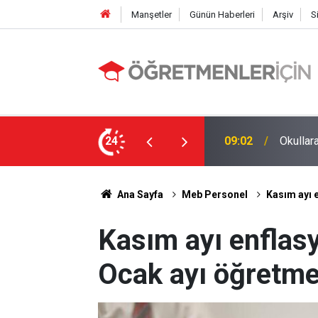
Manşetler
Günün Haberleri
Arşiv
S
li Alınıyor!
24
19:01
MEBBİS 
Ana Sayfa
Meb Personel
Kasım ayı 
Kasım ayı enflasy
Ocak ayı öğretme