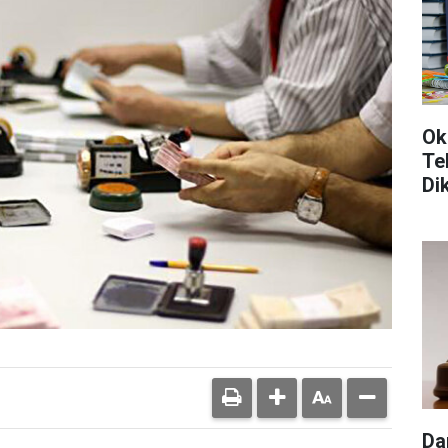
Ok
Te
Di
Da